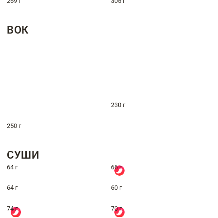
269 г
305 г
ВОК
230 г
250 г
СУШИ
64 г
66 г
64 г
60 г
74 г
70 г