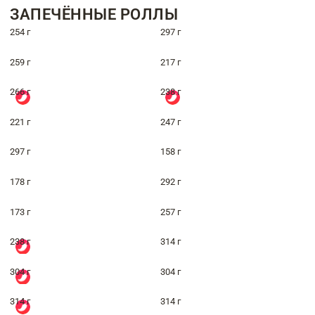
ЗАПЕЧЁННЫЕ РОЛЛЫ
254 г
297 г
259 г
217 г
266 г
238 г
221 г
247 г
297 г
158 г
178 г
292 г
173 г
257 г
238 г
314 г
304 г
304 г
314 г
314 г