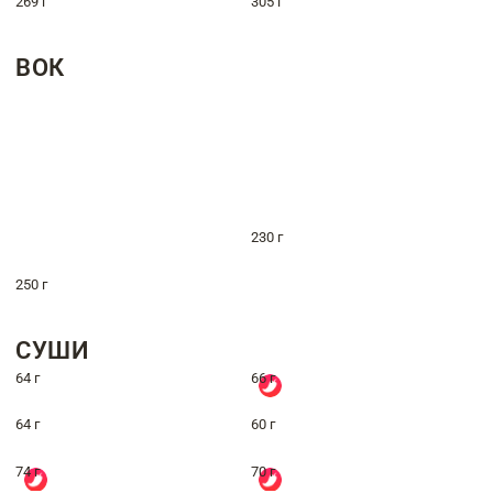
269 г
305 г
ВОК
230 г
250 г
СУШИ
64 г
66 г
64 г
60 г
74 г
70 г