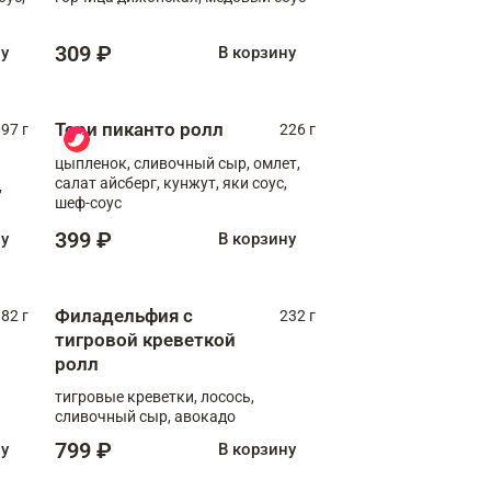
309 ₽
ну
В корзину
Тори пиканто ролл
97 г
226 г
цыпленок, сливочный сыр, омлет,
салат айсберг, кунжут, яки соус,
,
шеф-соус
399 ₽
ну
В корзину
Филадельфия с
82 г
232 г
тигровой креветкой
ролл
тигровые креветки, лосось,
сливочный сыр, авокадо
799 ₽
ну
В корзину