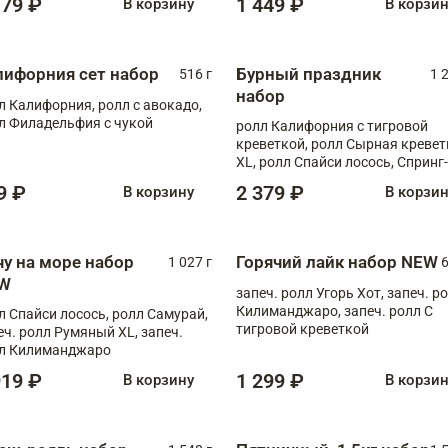
179 ₽
1 449 ₽
В корзину
В корзи
лифорния сет набор
Бурный праздник
516 г
1 
набор
л Калифорния, ролл с авокадо,
л Филадельфия с чукой
ролл Калифорния с тигровой
креветкой, ролл Сырная кревет
XL, ролл Спайси лосось, Спринг-
ролл с угрем и лососем, запеч. 
9 ₽
2 379 ₽
В корзину
В корзи
Медовая креветка
чу на море набор
Горячий лайк набор NEW
1 027 г
6
W
запеч. ролл Угорь Хот, запеч. р
Килиманджаро, запеч. ролл С
л Спайси лосось, ролл Самурай,
тигровой креветкой
еч. ролл Румяный XL, запеч.
л Килиманджаро
919 ₽
1 299 ₽
В корзину
В корзи