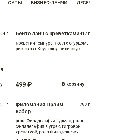
СУПЫ
БИЗНЕС-ЛАНЧИ
ДЕСЕРТЫ
ДОПОЛНИТЕ
Бенто ланч с креветками
64 г
417 г
Креветки темпура, Ролл с огурцом ,
рис, салат Коул слоу, чили соус
ул
499 ₽
ну
В корзину
Филомания Прайм
31 г
792 г
набор
ролл Филадельфия Гурман, ролл
Филадельфия в угре с тигровой
креветкой, ролл Филадельфия
Прайм с двойным лососем