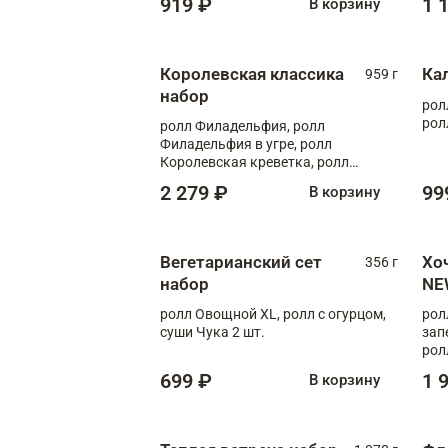
919 ₽
1 
В корзину
Королевская классика
Ка
959 г
набор
рол
рол
ролл Филадельфия, ролл
Филадельфия в угре, ролл
Королевская креветка, ролл
Калифорния
2 279 ₽
99
В корзину
Вегетарианский сет
Хо
356 г
набор
NE
ролл Овощной XL, ролл с огурцом,
рол
суши Чука 2 шт.
зап
рол
699 ₽
1 
В корзину