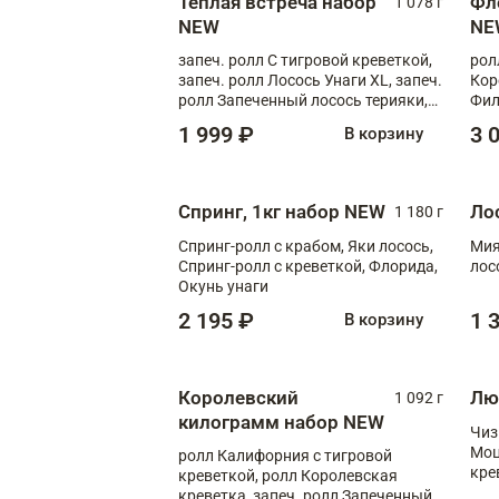
Теплая встреча набор
Фл
1 078 г
NEW
NE
запеч. ролл С тигровой креветкой,
рол
запеч. ролл Лосось Унаги XL, запеч.
Кор
ролл Запеченный лосось терияки,
Фил
запеч. ролл Румяный XL
Лос
1 999 ₽
3 
В корзину
Тиг
зап
Спринг, 1кг набор NEW
Ло
1 180 г
Спринг-ролл с крабом, Яки лосось,
Мия
Спринг-ролл с креветкой, Флорида,
лос
Окунь унаги
2 195 ₽
1 
В корзину
Королевский
Лю
1 092 г
килограмм набор NEW
Чиз
Моц
ролл Калифорния с тигровой
кре
креветкой, ролл Королевская
креветка, запеч. ролл Запеченный