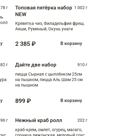
Топовая пятёрка набор
78 г
1 002 г
NEW
нь
ролл
Креветка чиз, Филадельфия фреш,
Аяши, Румяный, Окунь унаги
2 385 ₽
ну
В корзину
Дайте две набор
82 г
910 г
пицца Сырная с цыплёнком 25см
пура
на пышном, пицца Аль Шам 25 см
на пышном
899 ₽
ну
В корзину
Нежный краб ролл
96 г
202 г
краб-крем, омлет, огурец, масаго,
оус,
горчица дижонская, медовый соус