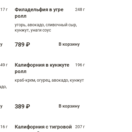
Филадельфия в угре
17 г
248 г
ролл
угорь, авокадо, сливочный сыр,
кунжут, унаги соус
789 ₽
ну
В корзину
Калифорния в кунжуте
49 г
196 г
ролл
краб-крем, огурец, авокадо, кунжут
адо,
389 ₽
ну
В корзину
Калифорния с тигровой
16 г
207 г