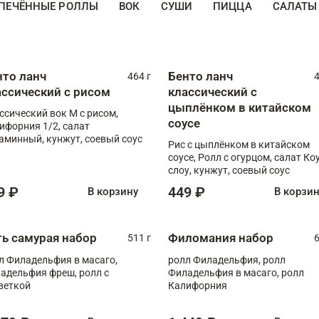
ПЕЧЁННЫЕ РОЛЛЫ
ВОК
СУШИ
ПИЦЦА
САЛАТЫ
нто ланч
Бенто ланч
464 г
4
ассический с рисом
классический с
цыплёнком в китайском
ссический вок М с рисом,
соусе
ифорния 1/2, салат
аминный, кунжут, соевый соус
Рис с цыплёнком в китайском
соусе, Ролл с огурцом, салат Ко
слоу, кунжут, соевый соус
9 ₽
449 ₽
В корзину
В корзи
ть самурая набор
Филомания набор
511 г
6
л Филадельфия в масаго,
ролл Филадельфия, ролл
адельфия фреш, ролл с
Филадельфия в масаго, ролл
веткой
Калифорния