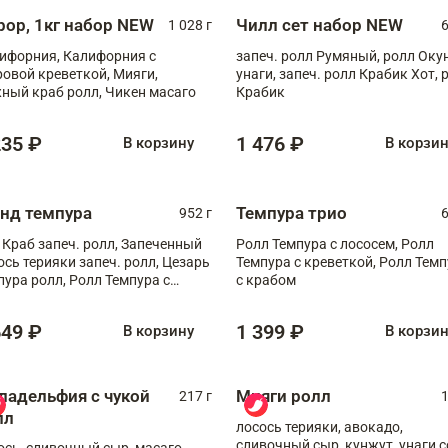
рор, 1кг набор NEW
Чилл сет набор NEW
1 028 г
6
ифорния, Калифорния с
запеч. ролл Румяный, ролл Оку
ровой креветкой, Мияги,
унаги, запеч. ролл Крабик Хот, 
ный краб ролл, Чикен масаго
Крабик
235 ₽
1 476 ₽
В корзину
В корзи
анд темпура
Темпура трио
952 г
6
 Краб запеч. ролл, Запеченный
Ролл Темпура с лососем, Ролл
ось терияки запеч. ролл, Цезарь
Темпура с креветкой, Ролл Тем
пура ролл, Ролл Темпура с
с крабом
веткой
649 ₽
1 399 ₽
В корзину
В корзи
ладельфия с чукой
Мияги ролл
217 г
1
лл
лосось терияки, авокадо,
сливочный сыр, кунжут, унаги с
ось, сливочный сыр, масаго,