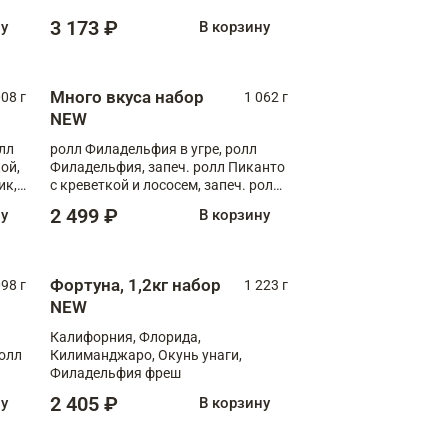
Флорида
3 173 ₽
ну
В корзину
Много вкуса набор
008 г
1 062 г
NEW
лл
ролл Филадельфия в угре, ролл
ой,
Филадельфия, запеч. ролл Пиканто
ик,
с креветкой и лососем, запеч. ролл
С тигровой креветкой
2 499 ₽
ну
В корзину
Фортуна, 1,2кг набор
098 г
1 223 г
NEW
Калифорния, Флорида,
ролл
Килиманджаро, Окунь унаги,
Филадельфия фреш
2 405 ₽
ну
В корзину