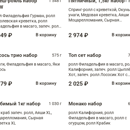
еш-рояль набор
Пятничный, 1,5кг набор
1 548 г
1 
W
Спринг-ролл с креветкой, Окунь
унаги, Медовая креветка, Аяши 
л Филадельфия Гурман, ролл
Моцарелломания, Сырная
олевская креветка, ролл
креветка XL
адельфия в масаго, запеч. ролл
ось Унаги XL, запеч. ролл
049 ₽
2 974 ₽
В корзину
В корзи
ровая креветка с моцареллой,
еч. ролл Эби краб с лососем
сось трио набор
Топ сет набор
575 г
7
ги, Филадельфия в масаго, Яки
ролл Филадельфия в масаго, ро
ось
Калифорния, запеч. ролл Цыпл
Хот, запеч. ролл Лососик Хот с
терияки , запеч. ролл Крабик Хо
379 ₽
2 025 ₽
В корзину
В корзи
бимый 1кг набор
Монако набор
1 030 г
6
 краб запеч. ролл, Аяши XL,
ролл Калифорния, ролл
арелломания, Сырная
Филадельфия в масаго, ролл с
ветка XL
огурцом, ролл Крабик