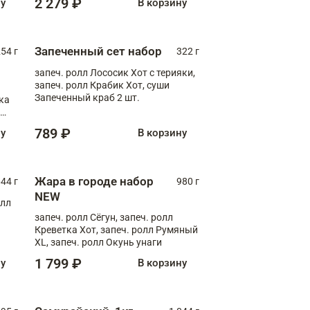
2 279 ₽
ну
В корзину
Запеченный сет набор
254 г
322 г
запеч. ролл Лососик Хот с терияки,
запеч. ролл Крабик Хот, суши
Запеченный краб 2 шт.
ка
ролл
789 ₽
ну
В корзину
Жара в городе набор
44 г
980 г
NEW
олл
запеч. ролл Сёгун, запеч. ролл
Креветка Хот, запеч. ролл Румяный
XL, запеч. ролл Окунь унаги
1 799 ₽
ну
В корзину