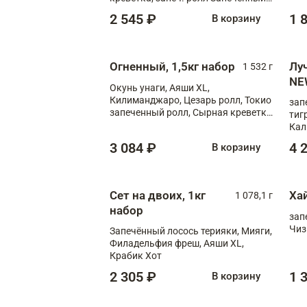
лосось терияки, запеч. ролл Аяши
2 545 ₽
1 
В корзину
XL, запеч. ролл Крабик Хот
Огненный, 1,5кг набор
Лу
1 532 г
NE
Окунь унаги, Аяши XL,
Килиманджаро, Цезарь ролл, Токио
зап
запеченный ролл, Сырная креветка
тиг
XL
Кал
мас
3 084 ₽
4 
В корзину
зап
Сыр
Сыр
Сет на двоих, 1кг
Ха
1 078,1 г
набор
зап
Чиз
Запечённый лосось терияки, Мияги,
Филадельфия фреш, Аяши XL,
Крабик Хот
2 305 ₽
1 
В корзину