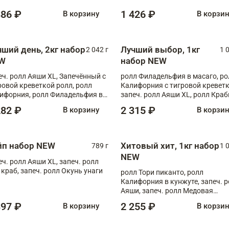
886 ₽
1 426 ₽
В корзину
В корзи
чший день, 2кг набор
Лучший выбор, 1кг
2 042 г
1 
W
набор NEW
еч. ролл Аяши XL, Запечённый с
ролл Филадельфия в масаго, ро
ровой креветкой ролл, ролл
Калифорния с тигровой креветк
ифорния, ролл Филадельфия в
запеч. ролл Аяши XL, ролл Краб
аго, запеч. ролл Румяный XL,
запеч. ролл Лосось терияки
282 ₽
2 315 ₽
В корзину
В корзи
еч. ролл Моцарелломания, ролл
ная креветка XL, запеч. ролл
ный XL
йп набор NEW
Хитовый хит, 1кг набор
789 г
1 
NEW
еч. ролл Аяши XL, запеч. ролл
 краб, запеч. ролл Окунь унаги
ролл Тори пиканто, ролл
Калифорния в кунжуте, запеч. 
Аяши, запеч. ролл Медовая
креветка, ролл Филадельфия с
397 ₽
2 255 ₽
В корзину
В корзи
чукой