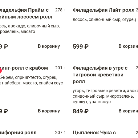
ладельфия Прайм с
Филадельфия Лайт ролл
278 г
2
ойным лососем ролл
лосось, сливочный сыр, огурец
ось, авокадо, сливочный сыр,
розелень, масаго
9 ₽
599 ₽
В корзину
В корзи
ринг-ролл с крабом
Филадельфия в угре с
201 г
2
тигровой креветкой
б-крем, спринг-тесто, огурец,
ролл
ат айсберг, масаго, спайси соус
угорь, тигровые креветки, авок
сливочный сыр, микрозелень,
кунжут, унаги соус
9 ₽
849 ₽
В корзину
В корзи
лифорния ролл
Цыпленок Чука с
207 г
2