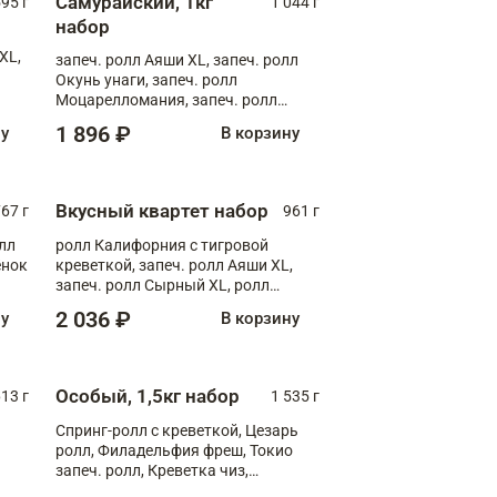
Самурайский, 1кг
595 г
1 044 г
набор
XL,
запеч. ролл Аяши XL, запеч. ролл
Окунь унаги, запеч. ролл
Моцарелломания, запеч. ролл
Килиманджаро
1 896 ₽
ну
В корзину
Вкусный квартет набор
67 г
961 г
лл
ролл Калифорния с тигровой
ёнок
креветкой, запеч. ролл Аяши XL,
запеч. ролл Сырный XL, ролл
т
Калифорния
2 036 ₽
ну
В корзину
Особый, 1,5кг набор
13 г
1 535 г
Спринг-ролл с креветкой, Цезарь
ролл, Филадельфия фреш, Токио
запеч. ролл, Креветка чиз,
Запечённый лосось терияки,