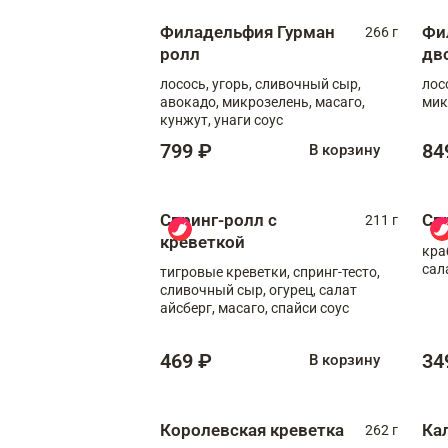
Филадельфия Гурман
Фи
266 г
ролл
дв
лосось, угорь, сливочный сыр,
лос
авокадо, микрозелень, масаго,
мик
кунжут, унаги соус
799 ₽
84
В корзину
Спринг-ролл с
Сп
211 г
креветкой
кра
сал
тигровые креветки, спринг-тесто,
сливочный сыр, огурец, салат
айсберг, масаго, спайси соус
469 ₽
34
В корзину
Королевская креветка
Ка
262 г