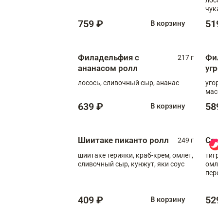
чук
759 ₽
51
В корзину
Филадельфия с
Фи
217 г
ананасом ролл
уг
лосось, сливочный сыр, ананас
уго
мас
639 ₽
58
В корзину
Шиитаке пиканто ролл
Са
249 г
шиитаке терияки, краб-крем, омлет,
тиг
сливочный сыр, кунжут, яки соус
омл
пер
мол
409 ₽
52
В корзину