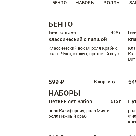
БЕНТО
НАБОРЫ
РОЛЛЫ
ЗА
БЕНТО
Бенто ланч
Бе
469 г
классический с лапшой
кл
Классический вок М, ролл Крабик,
Кла
салат Чука, кунжут, ореховый соус
Кал
Вит
599 ₽
54
В корзину
НАБОРЫ
Летний сет набор
Пу
615 г
ролл Калифорния, ролл Мияги,
рол
ролл Нежный краб
Фил
кре