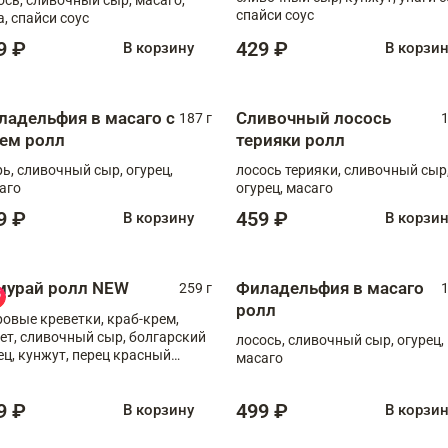
спайси соус
а, спайси соус
9 ₽
429 ₽
В корзину
В корзи
ладельфия в масаго с
Сливочный лосось
187 г
1
рем ролл
терияки ролл
рь, сливочный сыр, огурец,
лосось терияки, сливочный сыр
аго
огурец, масаго
9 ₽
459 ₽
В корзину
В корзи
мурай ролл NEW
Филадельфия в масаго
259 г
1
ролл
ровые креветки, краб-крем,
ет, сливочный сыр, болгарский
лосось, сливочный сыр, огурец,
ец, кунжут, перец красный
масаго
отый, масаго, шеф-соус
9 ₽
499 ₽
В корзину
В корзи