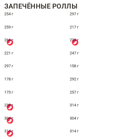
ЗАПЕЧЁННЫЕ РОЛЛЫ
254 г
297 г
259 г
217 г
266 г
238 г
221 г
247 г
297 г
158 г
178 г
292 г
173 г
257 г
238 г
314 г
304 г
304 г
314 г
314 г