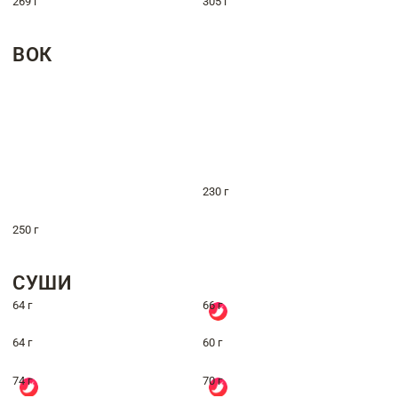
269 г
305 г
ВОК
230 г
250 г
СУШИ
64 г
66 г
64 г
60 г
74 г
70 г