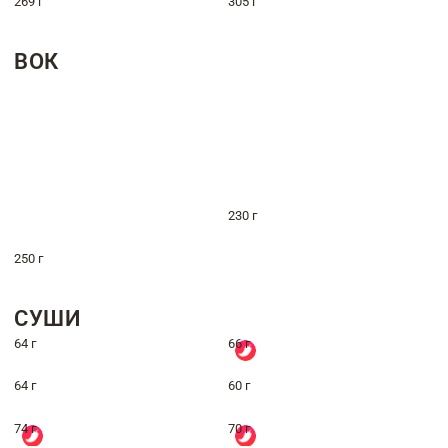
269 г
305 г
ВОК
230 г
250 г
СУШИ
64 г
66 г
64 г
60 г
74 г
70 г