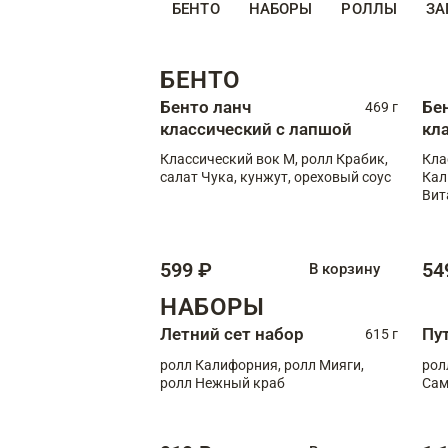
БЕНТО
НАБОРЫ
РОЛЛЫ
ЗА
БЕНТО
Бенто ланч
Бе
469 г
классический с лапшой
кл
Классический вок М, ролл Крабик,
Кла
салат Чука, кунжут, ореховый соус
Кал
Вит
599 ₽
54
В корзину
НАБОРЫ
Летний сет набор
Пу
615 г
ролл Калифорния, ролл Мияги,
рол
ролл Нежный краб
Сам