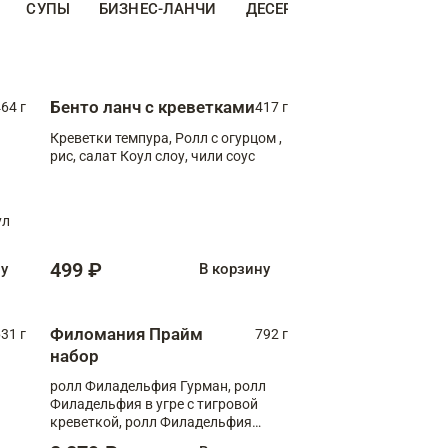
СУПЫ
БИЗНЕС-ЛАНЧИ
ДЕСЕРТЫ
ДОПОЛНИТЕ
Бенто ланч с креветками
64 г
417 г
Креветки темпура, Ролл с огурцом ,
рис, салат Коул слоу, чили соус
ул
499 ₽
ну
В корзину
Филомания Прайм
31 г
792 г
набор
ролл Филадельфия Гурман, ролл
Филадельфия в угре с тигровой
креветкой, ролл Филадельфия
Прайм с двойным лососем