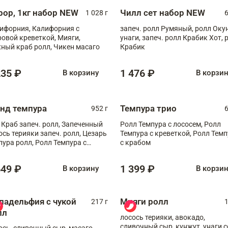
рор, 1кг набор NEW
Чилл сет набор NEW
1 028 г
6
ифорния, Калифорния с
запеч. ролл Румяный, ролл Оку
ровой креветкой, Мияги,
унаги, запеч. ролл Крабик Хот, 
ный краб ролл, Чикен масаго
Крабик
235 ₽
1 476 ₽
В корзину
В корзи
анд темпура
Темпура трио
952 г
6
 Краб запеч. ролл, Запеченный
Ролл Темпура с лососем, Ролл
ось терияки запеч. ролл, Цезарь
Темпура с креветкой, Ролл Тем
пура ролл, Ролл Темпура с
с крабом
веткой
649 ₽
1 399 ₽
В корзину
В корзи
ладельфия с чукой
Мияги ролл
217 г
1
лл
лосось терияки, авокадо,
сливочный сыр, кунжут, унаги с
ось, сливочный сыр, масаго,