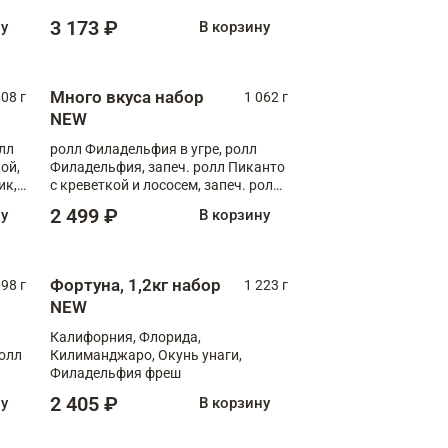
Флорида
3 173 ₽
ну
В корзину
Много вкуса набор
008 г
1 062 г
NEW
лл
ролл Филадельфия в угре, ролл
ой,
Филадельфия, запеч. ролл Пиканто
ик,
с креветкой и лососем, запеч. ролл
С тигровой креветкой
2 499 ₽
ну
В корзину
Фортуна, 1,2кг набор
098 г
1 223 г
NEW
Калифорния, Флорида,
ролл
Килиманджаро, Окунь унаги,
Филадельфия фреш
2 405 ₽
ну
В корзину