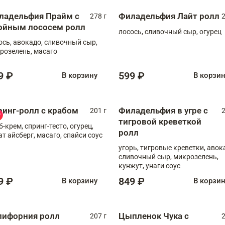
ладельфия Прайм с
Филадельфия Лайт ролл
278 г
2
ойным лососем ролл
лосось, сливочный сыр, огурец
ось, авокадо, сливочный сыр,
розелень, масаго
9 ₽
599 ₽
В корзину
В корзи
ринг-ролл с крабом
Филадельфия в угре с
201 г
2
тигровой креветкой
б-крем, спринг-тесто, огурец,
ролл
ат айсберг, масаго, спайси соус
угорь, тигровые креветки, авок
сливочный сыр, микрозелень,
кунжут, унаги соус
9 ₽
849 ₽
В корзину
В корзи
лифорния ролл
Цыпленок Чука с
207 г
2