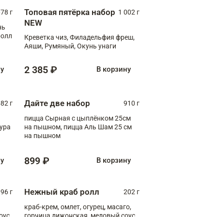
Топовая пятёрка набор
78 г
1 002 г
NEW
нь
ролл
Креветка чиз, Филадельфия фреш,
Аяши, Румяный, Окунь унаги
2 385 ₽
ну
В корзину
Дайте две набор
82 г
910 г
пицца Сырная с цыплёнком 25см
пура
на пышном, пицца Аль Шам 25 см
на пышном
899 ₽
ну
В корзину
Нежный краб ролл
96 г
202 г
краб-крем, омлет, огурец, масаго,
оус,
горчица дижонская, медовый соус