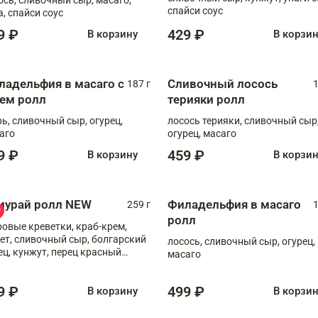
спайси соус
а, спайси соус
9 ₽
429 ₽
В корзину
В корзи
ладельфия в масаго с
Сливочный лосось
187 г
1
рем ролл
терияки ролл
рь, сливочный сыр, огурец,
лосось терияки, сливочный сыр
аго
огурец, масаго
9 ₽
459 ₽
В корзину
В корзи
мурай ролл NEW
Филадельфия в масаго
259 г
1
ролл
ровые креветки, краб-крем,
ет, сливочный сыр, болгарский
лосось, сливочный сыр, огурец,
ец, кунжут, перец красный
масаго
отый, масаго, шеф-соус
9 ₽
499 ₽
В корзину
В корзи