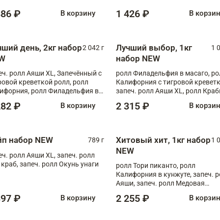
886 ₽
1 426 ₽
В корзину
В корзи
чший день, 2кг набор
Лучший выбор, 1кг
2 042 г
1 
W
набор NEW
еч. ролл Аяши XL, Запечённый с
ролл Филадельфия в масаго, ро
ровой креветкой ролл, ролл
Калифорния с тигровой креветк
ифорния, ролл Филадельфия в
запеч. ролл Аяши XL, ролл Краб
аго, запеч. ролл Румяный XL,
запеч. ролл Лосось терияки
282 ₽
2 315 ₽
В корзину
В корзи
еч. ролл Моцарелломания, ролл
ная креветка XL, запеч. ролл
ный XL
йп набор NEW
Хитовый хит, 1кг набор
789 г
1 
NEW
еч. ролл Аяши XL, запеч. ролл
 краб, запеч. ролл Окунь унаги
ролл Тори пиканто, ролл
Калифорния в кунжуте, запеч. 
Аяши, запеч. ролл Медовая
креветка, ролл Филадельфия с
397 ₽
2 255 ₽
В корзину
В корзи
чукой