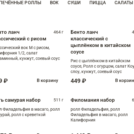
ПЕЧЁННЫЕ РОЛЛЫ
ВОК
СУШИ
ПИЦЦА
САЛАТЫ
нто ланч
Бенто ланч
464 г
4
ассический с рисом
классический с
цыплёнком в китайском
ссический вок М с рисом,
соусе
ифорния 1/2, салат
аминный, кунжут, соевый соус
Рис с цыплёнком в китайском
соусе, Ролл с огурцом, салат Ко
слоу, кунжут, соевый соус
9 ₽
449 ₽
В корзину
В корзи
ть самурая набор
Филомания набор
511 г
6
л Филадельфия в масаго, ролл
ролл Филадельфия, ролл
урай, ролл с креветкой
Филадельфия в масаго, ролл
Калифорния