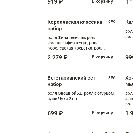
919 ₽
1 
В корзину
Королевская классика
Ка
959 г
набор
рол
рол
ролл Филадельфия, ролл
Филадельфия в угре, ролл
Королевская креветка, ролл
Калифорния
2 279 ₽
99
В корзину
Вегетарианский сет
Хо
356 г
набор
NE
ролл Овощной XL, ролл с огурцом,
рол
суши Чука 2 шт.
зап
рол
699 ₽
1 
В корзину