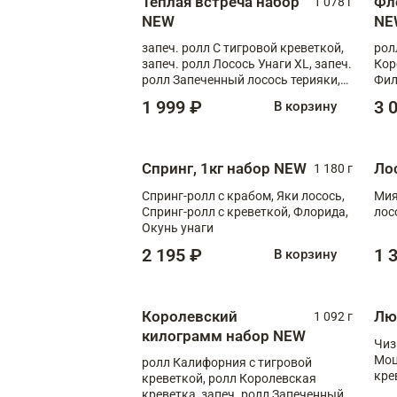
Теплая встреча набор
Фл
1 078 г
NEW
NE
запеч. ролл С тигровой креветкой,
рол
запеч. ролл Лосось Унаги XL, запеч.
Кор
ролл Запеченный лосось терияки,
Фил
запеч. ролл Румяный XL
Лос
1 999 ₽
3 
В корзину
Тиг
зап
Спринг, 1кг набор NEW
Ло
1 180 г
Спринг-ролл с крабом, Яки лосось,
Мия
Спринг-ролл с креветкой, Флорида,
лос
Окунь унаги
2 195 ₽
1 
В корзину
Королевский
Лю
1 092 г
килограмм набор NEW
Чиз
Моц
ролл Калифорния с тигровой
кре
креветкой, ролл Королевская
креветка, запеч. ролл Запеченный