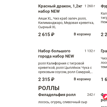
Красный дракон, 1,2кг
Фу
1 260 г
набор NEW
Кал
тиг
Аяши XL, Чиз краб запеч.ролл,
Неж
Килиманджаро, Медовая креветка,
Сырный XL
2 615 ₽
2 
В корзину
Набор большого
Гр
1 132 г
города набор NEW
Чиз
лос
ролл Калифорния с тигровой
тем
креветкой, ролл Цыплёнок Чука с
кре
ореховым соусом, ролл Самурай,
ролл Шиитаке пиканто, Спринг-
2 315 ₽
1 
В корзину
ролл с крабом
РОЛЛЫ
Филадельфия ролл
Фи
242 г
ро
лосось, огурец, сливочный сыр
лос