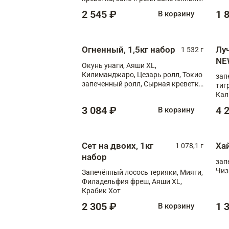
лосось терияки, запеч. ролл Аяши
2 545 ₽
1 
В корзину
XL, запеч. ролл Крабик Хот
Огненный, 1,5кг набор
Лу
1 532 г
NE
Окунь унаги, Аяши XL,
Килиманджаро, Цезарь ролл, Токио
зап
запеченный ролл, Сырная креветка
тиг
XL
Кал
мас
3 084 ₽
4 
В корзину
зап
Сыр
Сыр
Сет на двоих, 1кг
Ха
1 078,1 г
набор
зап
Чиз
Запечённый лосось терияки, Мияги,
Филадельфия фреш, Аяши XL,
Крабик Хот
2 305 ₽
1 
В корзину