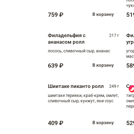
чук
759 ₽
51
В корзину
Филадельфия с
Фи
217 г
ананасом ролл
уг
лосось, сливочный сыр, ананас
уго
мас
639 ₽
58
В корзину
Шиитаке пиканто ролл
Са
249 г
шиитаке терияки, краб-крем, омлет,
тиг
сливочный сыр, кунжут, яки соус
омл
пер
мол
409 ₽
52
В корзину