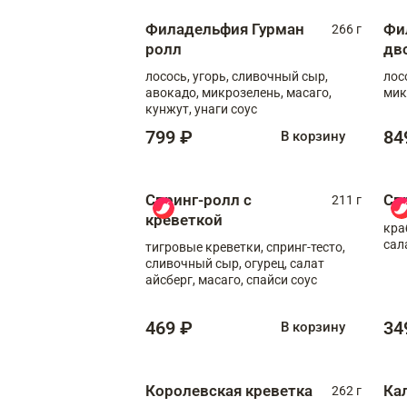
Филадельфия Гурман
Фи
266 г
ролл
дв
лосось, угорь, сливочный сыр,
лос
авокадо, микрозелень, масаго,
мик
кунжут, унаги соус
799 ₽
84
В корзину
Спринг-ролл с
Сп
211 г
креветкой
кра
сал
тигровые креветки, спринг-тесто,
сливочный сыр, огурец, салат
айсберг, масаго, спайси соус
469 ₽
34
В корзину
Королевская креветка
Ка
262 г