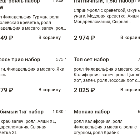
еш-рояль набор
Пятничный, 1,5кг набор
1 548 г
1 
W
Спринг-ролл с креветкой, Окунь
унаги, Медовая креветка, Аяши 
л Филадельфия Гурман, ролл
Моцарелломания, Сырная
олевская креветка, ролл
креветка XL
адельфия в масаго, запеч. ролл
ось Унаги XL, запеч. ролл
049 ₽
2 974 ₽
В корзину
В корзи
ровая креветка с моцареллой,
еч. ролл Эби краб с лососем
сось трио набор
Топ сет набор
575 г
7
ги, Филадельфия в масаго, Яки
ролл Филадельфия в масаго, ро
ось
Калифорния, запеч. ролл Цыпл
Хот, запеч. ролл Лососик Хот с
терияки , запеч. ролл Крабик Хо
379 ₽
2 025 ₽
В корзину
В корзи
бимый 1кг набор
Монако набор
1 030 г
6
 краб запеч. ролл, Аяши XL,
ролл Калифорния, ролл
арелломания, Сырная
Филадельфия в масаго, ролл с
ветка XL
огурцом, ролл Крабик