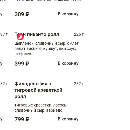
309 ₽
ну
В корзину
Тори пиканто ролл
97 г
226 г
цыпленок, сливочный сыр, омлет,
салат айсберг, кунжут, яки соус,
,
шеф-соус
399 ₽
ну
В корзину
Филадельфия с
82 г
232 г
тигровой креветкой
ролл
тигровые креветки, лосось,
сливочный сыр, авокадо
799 ₽
ну
В корзину