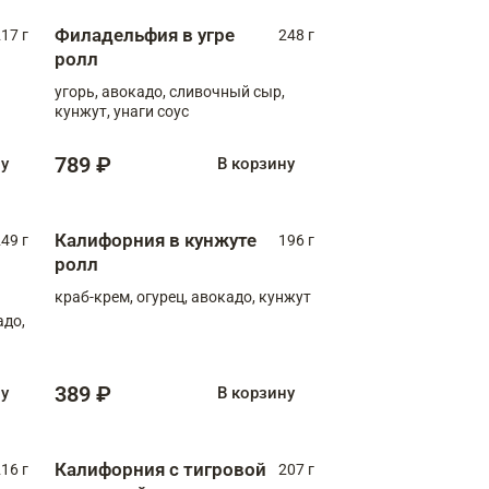
Филадельфия в угре
17 г
248 г
ролл
угорь, авокадо, сливочный сыр,
кунжут, унаги соус
789 ₽
ну
В корзину
Калифорния в кунжуте
49 г
196 г
ролл
краб-крем, огурец, авокадо, кунжут
адо,
389 ₽
ну
В корзину
Калифорния с тигровой
16 г
207 г