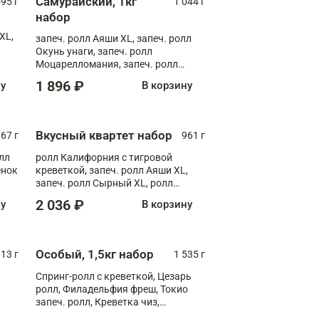
Самурайский, 1кг
595 г
1 044 г
набор
XL,
запеч. ролл Аяши XL, запеч. ролл
Окунь унаги, запеч. ролл
Моцарелломания, запеч. ролл
Килиманджаро
1 896 ₽
ну
В корзину
Вкусный квартет набор
67 г
961 г
лл
ролл Калифорния с тигровой
ёнок
креветкой, запеч. ролл Аяши XL,
запеч. ролл Сырный XL, ролл
т
Калифорния
2 036 ₽
ну
В корзину
Особый, 1,5кг набор
13 г
1 535 г
Спринг-ролл с креветкой, Цезарь
ролл, Филадельфия фреш, Токио
запеч. ролл, Креветка чиз,
Запечённый лосось терияки,