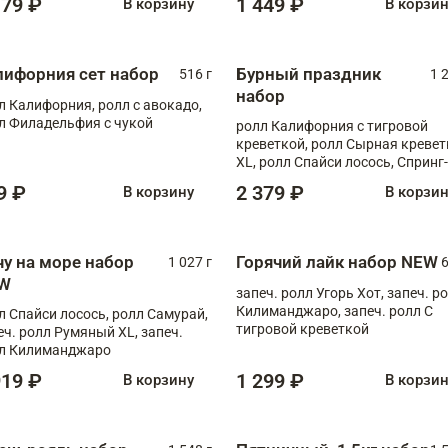
179 ₽
1 449 ₽
В корзину
В корзи
лифорния сет набор
Бурный праздник
516 г
1 
набор
л Калифорния, ролл с авокадо,
л Филадельфия с чукой
ролл Калифорния с тигровой
креветкой, ролл Сырная кревет
XL, ролл Спайси лосось, Спринг-
ролл с угрем и лососем, запеч. 
9 ₽
2 379 ₽
В корзину
В корзи
Медовая креветка
чу на море набор
Горячий лайк набор NEW
1 027 г
6
W
запеч. ролл Угорь Хот, запеч. р
Килиманджаро, запеч. ролл С
л Спайси лосось, ролл Самурай,
тигровой креветкой
еч. ролл Румяный XL, запеч.
л Килиманджаро
919 ₽
1 299 ₽
В корзину
В корзи