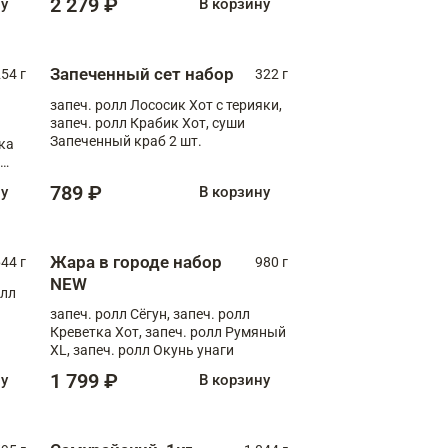
2 279 ₽
ну
В корзину
Запеченный сет набор
254 г
322 г
запеч. ролл Лососик Хот с терияки,
запеч. ролл Крабик Хот, суши
Запеченный краб 2 шт.
ка
ролл
789 ₽
ну
В корзину
Жара в городе набор
44 г
980 г
NEW
олл
запеч. ролл Сёгун, запеч. ролл
Креветка Хот, запеч. ролл Румяный
XL, запеч. ролл Окунь унаги
1 799 ₽
ну
В корзину