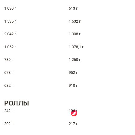
1 030 г
613 г
1 535 г
1 532 г
2 042 г
1 008 г
1 062 г
1 078,1 г
789 г
1 260 г
678 г
952 г
682 г
910 г
РОЛЛЫ
242 г
196 г
202 г
217 г