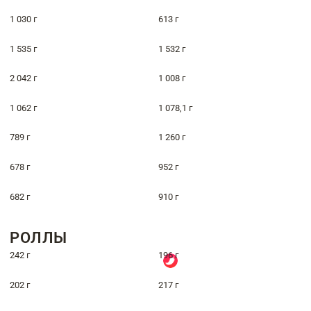
1 030 г
613 г
1 535 г
1 532 г
2 042 г
1 008 г
1 062 г
1 078,1 г
789 г
1 260 г
678 г
952 г
682 г
910 г
РОЛЛЫ
242 г
196 г
202 г
217 г