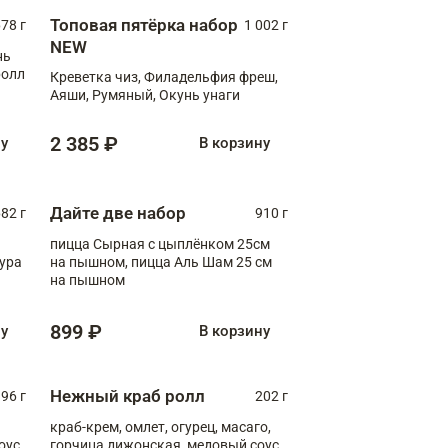
Топовая пятёрка набор
78 г
1 002 г
NEW
нь
ролл
Креветка чиз, Филадельфия фреш,
Аяши, Румяный, Окунь унаги
2 385 ₽
ну
В корзину
Дайте две набор
82 г
910 г
пицца Сырная с цыплёнком 25см
пура
на пышном, пицца Аль Шам 25 см
на пышном
899 ₽
ну
В корзину
Нежный краб ролл
96 г
202 г
краб-крем, омлет, огурец, масаго,
оус,
горчица дижонская, медовый соус