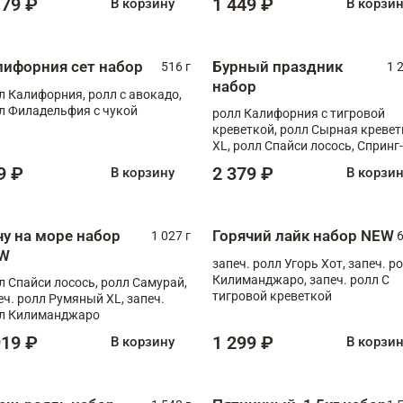
179 ₽
1 449 ₽
В корзину
В корзи
лифорния сет набор
Бурный праздник
516 г
1 
набор
л Калифорния, ролл с авокадо,
л Филадельфия с чукой
ролл Калифорния с тигровой
креветкой, ролл Сырная кревет
XL, ролл Спайси лосось, Спринг-
ролл с угрем и лососем, запеч. 
9 ₽
2 379 ₽
В корзину
В корзи
Медовая креветка
чу на море набор
Горячий лайк набор NEW
1 027 г
6
W
запеч. ролл Угорь Хот, запеч. р
Килиманджаро, запеч. ролл С
л Спайси лосось, ролл Самурай,
тигровой креветкой
еч. ролл Румяный XL, запеч.
л Килиманджаро
919 ₽
1 299 ₽
В корзину
В корзи