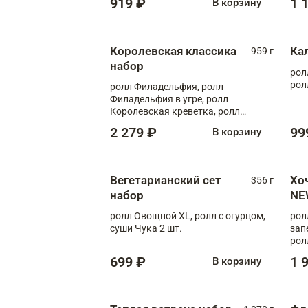
919 ₽
1 
В корзину
Королевская классика
Ка
959 г
набор
рол
рол
ролл Филадельфия, ролл
Филадельфия в угре, ролл
Королевская креветка, ролл
Калифорния
2 279 ₽
99
В корзину
Вегетарианский сет
Хо
356 г
набор
NE
ролл Овощной XL, ролл с огурцом,
рол
суши Чука 2 шт.
зап
рол
699 ₽
1 
В корзину