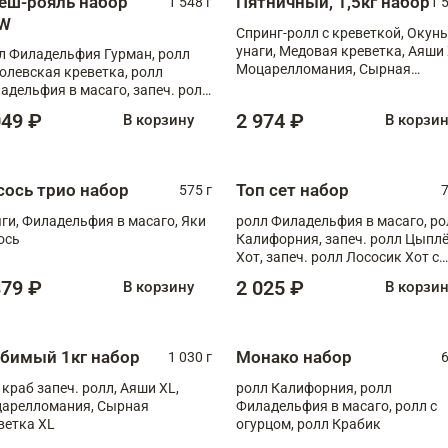
еш-рояль набор
Пятничный, 1,5кг набор
1 548 г
1 
W
Спринг-ролл с креветкой, Окунь
унаги, Медовая креветка, Аяши 
л Филадельфия Гурман, ролл
Моцарелломания, Сырная
олевская креветка, ролл
креветка XL
адельфия в масаго, запеч. ролл
ось Унаги XL, запеч. ролл
049 ₽
2 974 ₽
В корзину
В корзи
ровая креветка с моцареллой,
еч. ролл Эби краб с лососем
сось трио набор
Топ сет набор
575 г
7
ги, Филадельфия в масаго, Яки
ролл Филадельфия в масаго, ро
ось
Калифорния, запеч. ролл Цыпл
Хот, запеч. ролл Лососик Хот с
терияки , запеч. ролл Крабик Хо
379 ₽
2 025 ₽
В корзину
В корзи
бимый 1кг набор
Монако набор
1 030 г
6
 краб запеч. ролл, Аяши XL,
ролл Калифорния, ролл
арелломания, Сырная
Филадельфия в масаго, ролл с
ветка XL
огурцом, ролл Крабик