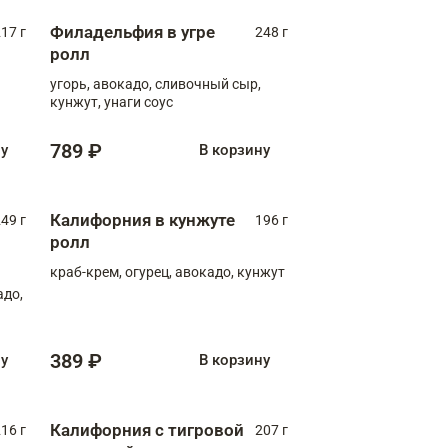
Филадельфия в угре
17 г
248 г
ролл
угорь, авокадо, сливочный сыр,
кунжут, унаги соус
789 ₽
ну
В корзину
Калифорния в кунжуте
49 г
196 г
ролл
краб-крем, огурец, авокадо, кунжут
адо,
389 ₽
ну
В корзину
Калифорния с тигровой
16 г
207 г