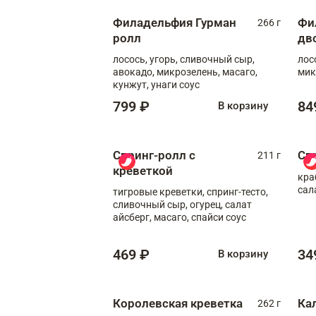
Филадельфия Гурман
Фи
266 г
ролл
дв
лосось, угорь, сливочный сыр,
лос
авокадо, микрозелень, масаго,
мик
кунжут, унаги соус
799 ₽
84
В корзину
Спринг-ролл с
Сп
211 г
креветкой
кра
сал
тигровые креветки, спринг-тесто,
сливочный сыр, огурец, салат
айсберг, масаго, спайси соус
469 ₽
34
В корзину
Королевская креветка
Ка
262 г