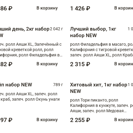
886 ₽
1 426 ₽
В корзину
В корзи
чший день, 2кг набор
Лучший выбор, 1кг
2 042 г
1 
W
набор NEW
еч. ролл Аяши XL, Запечённый с
ролл Филадельфия в масаго, ро
ровой креветкой ролл, ролл
Калифорния с тигровой креветк
ифорния, ролл Филадельфия в
запеч. ролл Аяши XL, ролл Краб
аго, запеч. ролл Румяный XL,
запеч. ролл Лосось терияки
282 ₽
2 315 ₽
В корзину
В корзи
еч. ролл Моцарелломания, ролл
ная креветка XL, запеч. ролл
ный XL
йп набор NEW
Хитовый хит, 1кг набор
789 г
1 
NEW
еч. ролл Аяши XL, запеч. ролл
 краб, запеч. ролл Окунь унаги
ролл Тори пиканто, ролл
Калифорния в кунжуте, запеч. 
Аяши, запеч. ролл Медовая
креветка, ролл Филадельфия с
397 ₽
2 255 ₽
В корзину
В корзи
чукой