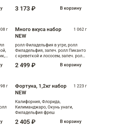
Флорида
3 173 ₽
ну
В корзину
Много вкуса набор
008 г
1 062 г
NEW
лл
ролл Филадельфия в угре, ролл
ой,
Филадельфия, запеч. ролл Пиканто
ик,
с креветкой и лососем, запеч. ролл
С тигровой креветкой
2 499 ₽
ну
В корзину
Фортуна, 1,2кг набор
098 г
1 223 г
NEW
Калифорния, Флорида,
ролл
Килиманджаро, Окунь унаги,
Филадельфия фреш
2 405 ₽
ну
В корзину