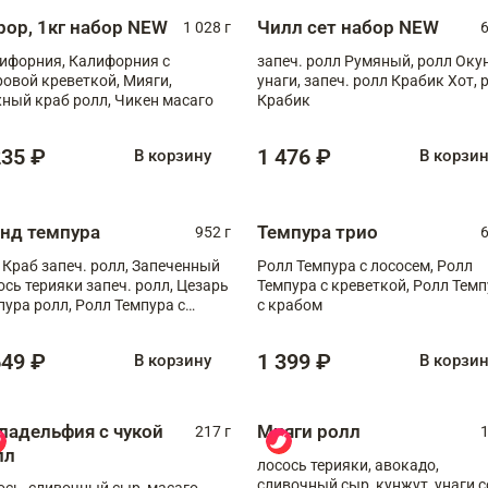
рор, 1кг набор NEW
Чилл сет набор NEW
1 028 г
6
ифорния, Калифорния с
запеч. ролл Румяный, ролл Оку
ровой креветкой, Мияги,
унаги, запеч. ролл Крабик Хот, 
ный краб ролл, Чикен масаго
Крабик
235 ₽
1 476 ₽
В корзину
В корзи
анд темпура
Темпура трио
952 г
6
 Краб запеч. ролл, Запеченный
Ролл Темпура с лососем, Ролл
ось терияки запеч. ролл, Цезарь
Темпура с креветкой, Ролл Тем
пура ролл, Ролл Темпура с
с крабом
веткой
649 ₽
1 399 ₽
В корзину
В корзи
ладельфия с чукой
Мияги ролл
217 г
1
лл
лосось терияки, авокадо,
сливочный сыр, кунжут, унаги с
ось, сливочный сыр, масаго,