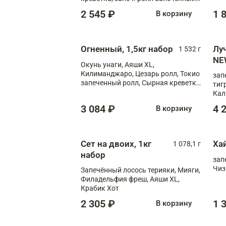
лосось терияки, запеч. ролл Аяши
2 545 ₽
1 
В корзину
XL, запеч. ролл Крабик Хот
Огненный, 1,5кг набор
Лу
1 532 г
NE
Окунь унаги, Аяши XL,
Килиманджаро, Цезарь ролл, Токио
зап
запеченный ролл, Сырная креветка
тиг
XL
Кал
мас
3 084 ₽
4 
В корзину
зап
Сыр
Сыр
Сет на двоих, 1кг
Ха
1 078,1 г
набор
зап
Чиз
Запечённый лосось терияки, Мияги,
Филадельфия фреш, Аяши XL,
Крабик Хот
2 305 ₽
1 
В корзину