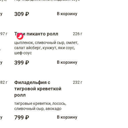
309 ₽
ну
В корзину
Тори пиканто ролл
97 г
226 г
цыпленок, сливочный сыр, омлет,
салат айсберг, кунжут, яки соус,
,
шеф-соус
399 ₽
ну
В корзину
Филадельфия с
82 г
232 г
тигровой креветкой
ролл
тигровые креветки, лосось,
сливочный сыр, авокадо
799 ₽
ну
В корзину