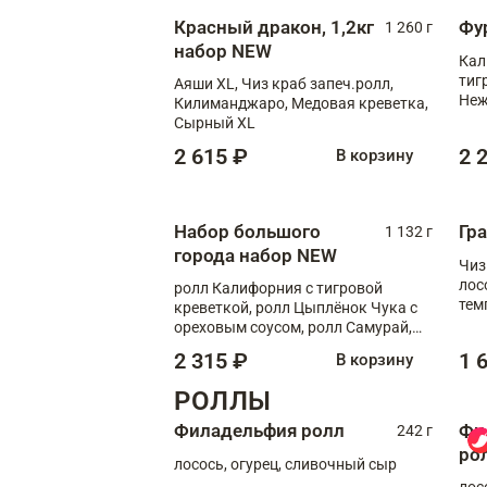
Красный дракон, 1,2кг
Фу
1 260 г
набор NEW
Кал
тиг
Аяши XL, Чиз краб запеч.ролл,
Неж
Килиманджаро, Медовая креветка,
Сырный XL
2 615 ₽
2 
В корзину
Набор большого
Гр
1 132 г
города набор NEW
Чиз
лос
ролл Калифорния с тигровой
тем
креветкой, ролл Цыплёнок Чука с
кре
ореховым соусом, ролл Самурай,
ролл Шиитаке пиканто, Спринг-
2 315 ₽
1 
В корзину
ролл с крабом
РОЛЛЫ
Филадельфия ролл
Фи
242 г
ро
лосось, огурец, сливочный сыр
лос