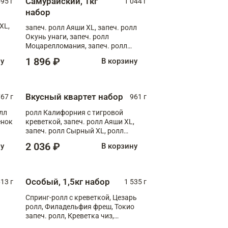
Самурайский, 1кг
595 г
1 044 г
набор
XL,
запеч. ролл Аяши XL, запеч. ролл
Окунь унаги, запеч. ролл
Моцарелломания, запеч. ролл
Килиманджаро
1 896 ₽
ну
В корзину
Вкусный квартет набор
67 г
961 г
лл
ролл Калифорния с тигровой
ёнок
креветкой, запеч. ролл Аяши XL,
запеч. ролл Сырный XL, ролл
т
Калифорния
2 036 ₽
ну
В корзину
Особый, 1,5кг набор
13 г
1 535 г
Спринг-ролл с креветкой, Цезарь
ролл, Филадельфия фреш, Токио
запеч. ролл, Креветка чиз,
Запечённый лосось терияки,