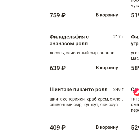
чук
759 ₽
51
В корзину
Филадельфия с
Фи
217 г
ананасом ролл
уг
лосось, сливочный сыр, ананас
уго
мас
639 ₽
58
В корзину
Шиитаке пиканто ролл
Са
249 г
шиитаке терияки, краб-крем, омлет,
тиг
сливочный сыр, кунжут, яки соус
омл
пер
мол
409 ₽
52
В корзину