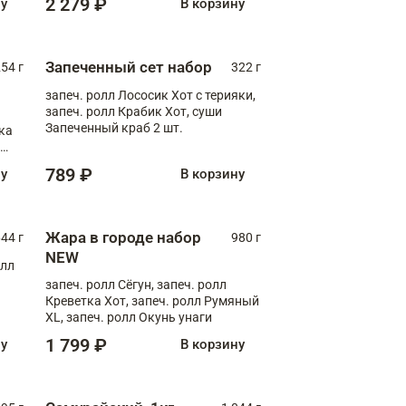
2 279 ₽
ну
В корзину
Запеченный сет набор
254 г
322 г
запеч. ролл Лососик Хот с терияки,
запеч. ролл Крабик Хот, суши
Запеченный краб 2 шт.
ка
ролл
789 ₽
ну
В корзину
Жара в городе набор
44 г
980 г
NEW
олл
запеч. ролл Сёгун, запеч. ролл
Креветка Хот, запеч. ролл Румяный
XL, запеч. ролл Окунь унаги
1 799 ₽
ну
В корзину