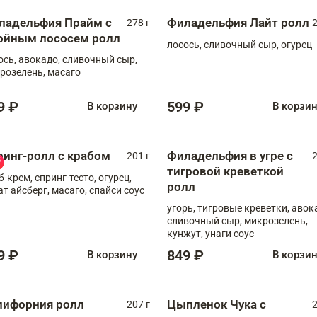
ладельфия Прайм с
Филадельфия Лайт ролл
278 г
2
ойным лососем ролл
лосось, сливочный сыр, огурец
ось, авокадо, сливочный сыр,
розелень, масаго
9 ₽
599 ₽
В корзину
В корзи
ринг-ролл с крабом
Филадельфия в угре с
201 г
2
тигровой креветкой
б-крем, спринг-тесто, огурец,
ролл
ат айсберг, масаго, спайси соус
угорь, тигровые креветки, авок
сливочный сыр, микрозелень,
кунжут, унаги соус
9 ₽
849 ₽
В корзину
В корзи
лифорния ролл
Цыпленок Чука с
207 г
2