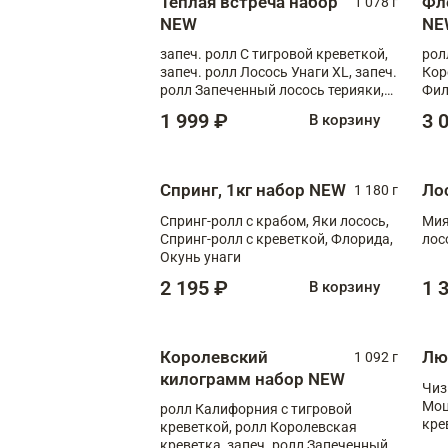
Теплая встреча набор
Фл
1 078 г
NEW
NE
запеч. ролл С тигровой креветкой,
рол
запеч. ролл Лосось Унаги XL, запеч.
Кор
ролл Запеченный лосось терияки,
Фил
запеч. ролл Румяный XL
Лос
1 999 ₽
3 
В корзину
Тиг
зап
Спринг, 1кг набор NEW
Ло
1 180 г
Спринг-ролл с крабом, Яки лосось,
Мия
Спринг-ролл с креветкой, Флорида,
лос
Окунь унаги
2 195 ₽
1 
В корзину
Королевский
Лю
1 092 г
килограмм набор NEW
Чиз
Моц
ролл Калифорния с тигровой
кре
креветкой, ролл Королевская
креветка, запеч. ролл Запеченный