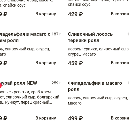
спайси соус
а, спайси соус
9 ₽
429 ₽
В корзину
В корзи
ладельфия в масаго с
Сливочный лосось
187 г
1
рем ролл
терияки ролл
рь, сливочный сыр, огурец,
лосось терияки, сливочный сыр
аго
огурец, масаго
9 ₽
459 ₽
В корзину
В корзи
мурай ролл NEW
Филадельфия в масаго
259 г
1
ролл
ровые креветки, краб-крем,
ет, сливочный сыр, болгарский
лосось, сливочный сыр, огурец,
ец, кунжут, перец красный
масаго
отый, масаго, шеф-соус
9 ₽
499 ₽
В корзину
В корзи