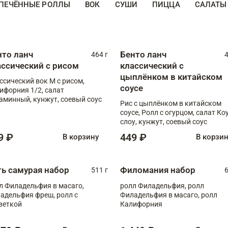
ПЕЧЁННЫЕ РОЛЛЫ
ВОК
СУШИ
ПИЦЦА
САЛАТЫ
нто ланч
Бенто ланч
464 г
4
ассический с рисом
классический с
цыплёнком в китайском
ссический вок М с рисом,
соусе
ифорния 1/2, салат
аминный, кунжут, соевый соус
Рис с цыплёнком в китайском
соусе, Ролл с огурцом, салат Ко
слоу, кунжут, соевый соус
9 ₽
449 ₽
В корзину
В корзи
ть самурая набор
Филомания набор
511 г
6
л Филадельфия в масаго,
ролл Филадельфия, ролл
адельфия фреш, ролл с
Филадельфия в масаго, ролл
веткой
Калифорния