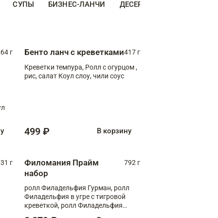
СУПЫ
БИЗНЕС-ЛАНЧИ
ДЕСЕРТЫ
ДОПОЛНИТЕ
Бенто ланч с креветками
64 г
417 г
Креветки темпура, Ролл с огурцом ,
рис, салат Коул слоу, чили соус
ул
499 ₽
ну
В корзину
Филомания Прайм
31 г
792 г
набор
ролл Филадельфия Гурман, ролл
Филадельфия в угре с тигровой
креветкой, ролл Филадельфия
Прайм с двойным лососем