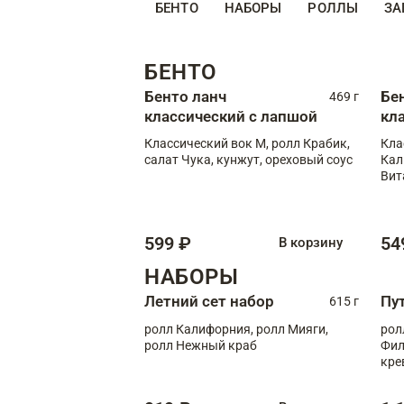
БЕНТО
НАБОРЫ
РОЛЛЫ
ЗА
БЕНТО
Бенто ланч
Бе
469 г
классический с лапшой
кл
Классический вок М, ролл Крабик,
Кла
салат Чука, кунжут, ореховый соус
Кал
Вит
599 ₽
54
В корзину
НАБОРЫ
Летний сет набор
Пу
615 г
ролл Калифорния, ролл Мияги,
рол
ролл Нежный краб
Фил
кре