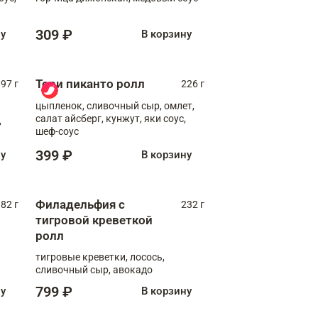
309 ₽
ну
В корзину
Тори пиканто ролл
97 г
226 г
цыпленок, сливочный сыр, омлет,
салат айсберг, кунжут, яки соус,
,
шеф-соус
399 ₽
ну
В корзину
Филадельфия с
82 г
232 г
тигровой креветкой
ролл
тигровые креветки, лосось,
сливочный сыр, авокадо
799 ₽
ну
В корзину