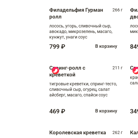
Филадельфия Гурман
Фи
266 г
ролл
дв
лосось, угорь, сливочный сыр,
лос
авокадо, микрозелень, масаго,
мик
кунжут, унаги соус
799 ₽
84
В корзину
Спринг-ролл с
Сп
211 г
креветкой
кра
сал
тигровые креветки, спринг-тесто,
сливочный сыр, огурец, салат
айсберг, масаго, спайси соус
469 ₽
34
В корзину
Королевская креветка
Ка
262 г