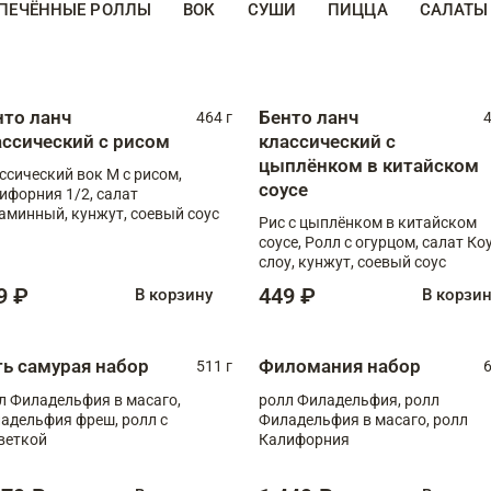
ПЕЧЁННЫЕ РОЛЛЫ
ВОК
СУШИ
ПИЦЦА
САЛАТЫ
нто ланч
Бенто ланч
464 г
4
ассический с рисом
классический с
цыплёнком в китайском
ссический вок М с рисом,
соусе
ифорния 1/2, салат
аминный, кунжут, соевый соус
Рис с цыплёнком в китайском
соусе, Ролл с огурцом, салат Ко
слоу, кунжут, соевый соус
9 ₽
449 ₽
В корзину
В корзи
ть самурая набор
Филомания набор
511 г
6
л Филадельфия в масаго,
ролл Филадельфия, ролл
адельфия фреш, ролл с
Филадельфия в масаго, ролл
веткой
Калифорния