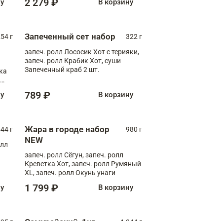
2 279 ₽
ну
В корзину
Запеченный сет набор
254 г
322 г
запеч. ролл Лососик Хот с терияки,
запеч. ролл Крабик Хот, суши
Запеченный краб 2 шт.
ка
ролл
789 ₽
ну
В корзину
Жара в городе набор
44 г
980 г
NEW
олл
запеч. ролл Сёгун, запеч. ролл
Креветка Хот, запеч. ролл Румяный
XL, запеч. ролл Окунь унаги
1 799 ₽
ну
В корзину