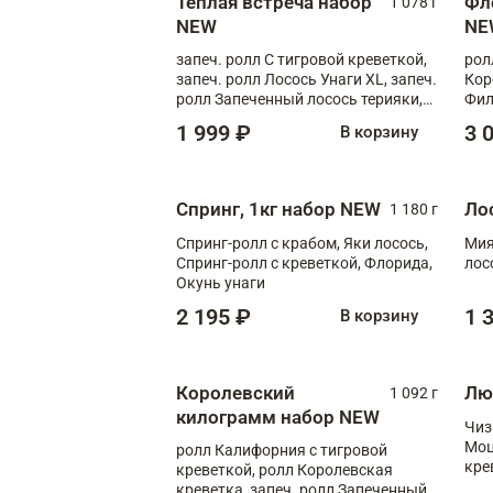
Теплая встреча набор
Фл
1 078 г
NEW
NE
запеч. ролл С тигровой креветкой,
рол
запеч. ролл Лосось Унаги XL, запеч.
Кор
ролл Запеченный лосось терияки,
Фил
запеч. ролл Румяный XL
Лос
1 999 ₽
3 
В корзину
Тиг
зап
Спринг, 1кг набор NEW
Ло
1 180 г
Спринг-ролл с крабом, Яки лосось,
Мия
Спринг-ролл с креветкой, Флорида,
лос
Окунь унаги
2 195 ₽
1 
В корзину
Королевский
Лю
1 092 г
килограмм набор NEW
Чиз
Моц
ролл Калифорния с тигровой
кре
креветкой, ролл Королевская
креветка, запеч. ролл Запеченный