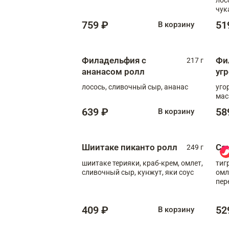
чук
759 ₽
51
В корзину
Филадельфия с
Фи
217 г
ананасом ролл
уг
лосось, сливочный сыр, ананас
уго
мас
639 ₽
58
В корзину
Шиитаке пиканто ролл
Са
249 г
шиитаке терияки, краб-крем, омлет,
тиг
сливочный сыр, кунжут, яки соус
омл
пер
мол
409 ₽
52
В корзину