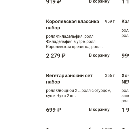
919 ₽
1 
В корзину
Королевская классика
Ка
959 г
набор
рол
рол
ролл Филадельфия, ролл
Филадельфия в угре, ролл
Королевская креветка, ролл
Калифорния
2 279 ₽
99
В корзину
Вегетарианский сет
Хо
356 г
набор
NE
ролл Овощной XL, ролл с огурцом,
рол
суши Чука 2 шт.
зап
рол
699 ₽
1 
В корзину