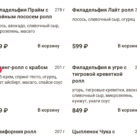
ладельфия Прайм с
Филадельфия Лайт ролл
278 г
2
ойным лососем ролл
лосось, сливочный сыр, огурец
ось, авокадо, сливочный сыр,
розелень, масаго
9 ₽
599 ₽
В корзину
В корзи
ринг-ролл с крабом
Филадельфия в угре с
201 г
2
тигровой креветкой
б-крем, спринг-тесто, огурец,
ролл
ат айсберг, масаго, спайси соус
угорь, тигровые креветки, авок
сливочный сыр, микрозелень,
кунжут, унаги соус
9 ₽
849 ₽
В корзину
В корзи
лифорния ролл
Цыпленок Чука с
207 г
2