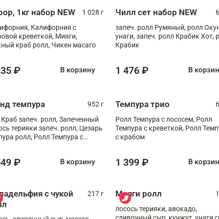
рор, 1кг набор NEW
Чилл сет набор NEW
1 028 г
6
ифорния, Калифорния с
запеч. ролл Румяный, ролл Оку
ровой креветкой, Мияги,
унаги, запеч. ролл Крабик Хот, 
ный краб ролл, Чикен масаго
Крабик
235 ₽
1 476 ₽
В корзину
В корзи
анд темпура
Темпура трио
952 г
6
 Краб запеч. ролл, Запеченный
Ролл Темпура с лососем, Ролл
ось терияки запеч. ролл, Цезарь
Темпура с креветкой, Ролл Тем
пура ролл, Ролл Темпура с
с крабом
веткой
649 ₽
1 399 ₽
В корзину
В корзи
ладельфия с чукой
Мияги ролл
217 г
1
лл
лосось терияки, авокадо,
сливочный сыр, кунжут, унаги с
ось, сливочный сыр, масаго,