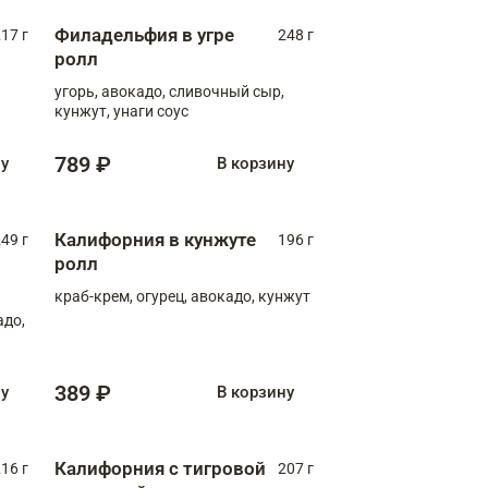
Филадельфия в угре
17 г
248 г
ролл
угорь, авокадо, сливочный сыр,
кунжут, унаги соус
789 ₽
ну
В корзину
Калифорния в кунжуте
49 г
196 г
ролл
краб-крем, огурец, авокадо, кунжут
адо,
389 ₽
ну
В корзину
Калифорния с тигровой
16 г
207 г