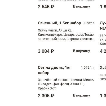
лосось терияки, запеч. ролл Аяши
2 545 ₽
1 
В корзину
XL, запеч. ролл Крабик Хот
Огненный, 1,5кг набор
Лу
1 532 г
NE
Окунь унаги, Аяши XL,
Килиманджаро, Цезарь ролл, Токио
зап
запеченный ролл, Сырная креветка
тиг
XL
Кал
мас
3 084 ₽
4 
В корзину
зап
Сыр
Сыр
Сет на двоих, 1кг
Ха
1 078,1 г
набор
зап
Чиз
Запечённый лосось терияки, Мияги,
Филадельфия фреш, Аяши XL,
Крабик Хот
2 305 ₽
1 
В корзину