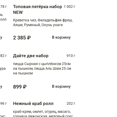
Топовая пятёрка набор
78 г
1 002 г
NEW
нь
ролл
Креветка чиз, Филадельфия фреш,
Аяши, Румяный, Окунь унаги
2 385 ₽
ну
В корзину
Дайте две набор
82 г
910 г
пицца Сырная с цыплёнком 25см
пура
на пышном, пицца Аль Шам 25 см
на пышном
899 ₽
ну
В корзину
Нежный краб ролл
96 г
202 г
краб-крем, омлет, огурец, масаго,
оус,
горчица дижонская, медовый соус