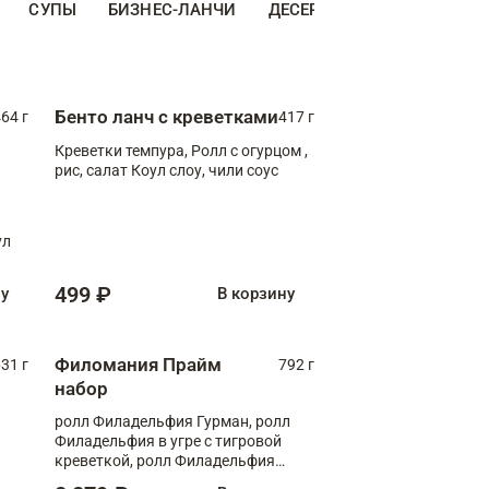
СУПЫ
БИЗНЕС-ЛАНЧИ
ДЕСЕРТЫ
ДОПОЛНИТЕ
Бенто ланч с креветками
64 г
417 г
Креветки темпура, Ролл с огурцом ,
рис, салат Коул слоу, чили соус
ул
499 ₽
ну
В корзину
Филомания Прайм
31 г
792 г
набор
ролл Филадельфия Гурман, ролл
Филадельфия в угре с тигровой
креветкой, ролл Филадельфия
Прайм с двойным лососем