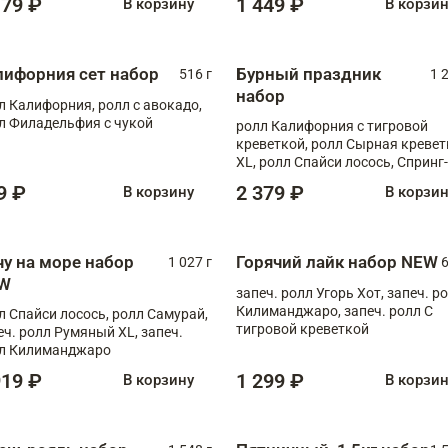
179 ₽
1 449 ₽
В корзину
В корзи
лифорния сет набор
Бурный праздник
516 г
1 
набор
л Калифорния, ролл с авокадо,
л Филадельфия с чукой
ролл Калифорния с тигровой
креветкой, ролл Сырная кревет
XL, ролл Спайси лосось, Спринг-
ролл с угрем и лососем, запеч. 
9 ₽
2 379 ₽
В корзину
В корзи
Медовая креветка
чу на море набор
Горячий лайк набор NEW
1 027 г
6
W
запеч. ролл Угорь Хот, запеч. р
Килиманджаро, запеч. ролл С
л Спайси лосось, ролл Самурай,
тигровой креветкой
еч. ролл Румяный XL, запеч.
л Килиманджаро
919 ₽
1 299 ₽
В корзину
В корзи