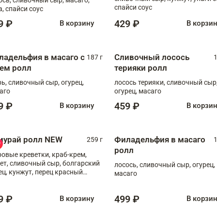
спайси соус
а, спайси соус
9 ₽
429 ₽
В корзину
В корзи
ладельфия в масаго с
Сливочный лосось
187 г
1
рем ролл
терияки ролл
рь, сливочный сыр, огурец,
лосось терияки, сливочный сыр
аго
огурец, масаго
9 ₽
459 ₽
В корзину
В корзи
мурай ролл NEW
Филадельфия в масаго
259 г
1
ролл
ровые креветки, краб-крем,
ет, сливочный сыр, болгарский
лосось, сливочный сыр, огурец,
ец, кунжут, перец красный
масаго
отый, масаго, шеф-соус
9 ₽
499 ₽
В корзину
В корзи