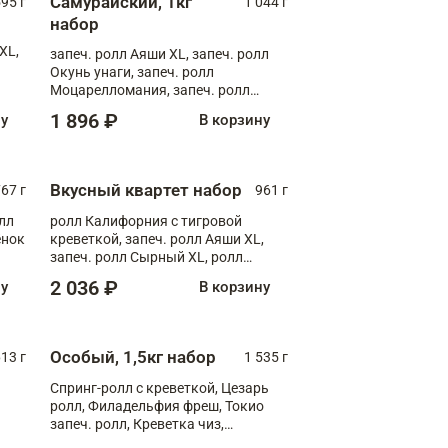
Самурайский, 1кг
595 г
1 044 г
набор
XL,
запеч. ролл Аяши XL, запеч. ролл
Окунь унаги, запеч. ролл
Моцарелломания, запеч. ролл
Килиманджаро
1 896 ₽
ну
В корзину
Вкусный квартет набор
67 г
961 г
лл
ролл Калифорния с тигровой
ёнок
креветкой, запеч. ролл Аяши XL,
запеч. ролл Сырный XL, ролл
т
Калифорния
2 036 ₽
ну
В корзину
Особый, 1,5кг набор
13 г
1 535 г
Спринг-ролл с креветкой, Цезарь
ролл, Филадельфия фреш, Токио
запеч. ролл, Креветка чиз,
Запечённый лосось терияки,