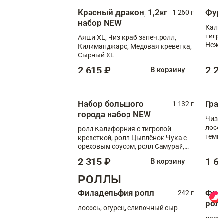
Красный дракон, 1,2кг
Фу
1 260 г
набор NEW
Кал
тиг
Аяши XL, Чиз краб запеч.ролл,
Неж
Килиманджаро, Медовая креветка,
Сырный XL
2 615 ₽
2 
В корзину
Набор большого
Гр
1 132 г
города набор NEW
Чиз
лос
ролл Калифорния с тигровой
тем
креветкой, ролл Цыплёнок Чука с
кре
ореховым соусом, ролл Самурай,
ролл Шиитаке пиканто, Спринг-
2 315 ₽
1 
В корзину
ролл с крабом
РОЛЛЫ
Филадельфия ролл
Фи
242 г
ро
лосось, огурец, сливочный сыр
лос