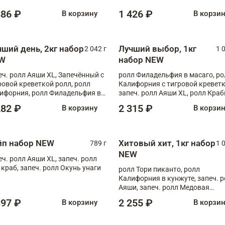
886 ₽
1 426 ₽
В корзину
В корзи
чший день, 2кг набор
Лучший выбор, 1кг
2 042 г
1 
W
набор NEW
еч. ролл Аяши XL, Запечённый с
ролл Филадельфия в масаго, ро
ровой креветкой ролл, ролл
Калифорния с тигровой креветк
ифорния, ролл Филадельфия в
запеч. ролл Аяши XL, ролл Краб
аго, запеч. ролл Румяный XL,
запеч. ролл Лосось терияки
282 ₽
2 315 ₽
В корзину
В корзи
еч. ролл Моцарелломания, ролл
ная креветка XL, запеч. ролл
ный XL
йп набор NEW
Хитовый хит, 1кг набор
789 г
1 
NEW
еч. ролл Аяши XL, запеч. ролл
 краб, запеч. ролл Окунь унаги
ролл Тори пиканто, ролл
Калифорния в кунжуте, запеч. 
Аяши, запеч. ролл Медовая
креветка, ролл Филадельфия с
397 ₽
2 255 ₽
В корзину
В корзи
чукой