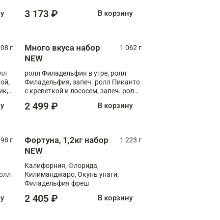
Флорида
3 173 ₽
ну
В корзину
Много вкуса набор
008 г
1 062 г
NEW
лл
ролл Филадельфия в угре, ролл
ой,
Филадельфия, запеч. ролл Пиканто
ик,
с креветкой и лососем, запеч. ролл
С тигровой креветкой
2 499 ₽
ну
В корзину
Фортуна, 1,2кг набор
098 г
1 223 г
NEW
Калифорния, Флорида,
ролл
Килиманджаро, Окунь унаги,
Филадельфия фреш
2 405 ₽
ну
В корзину