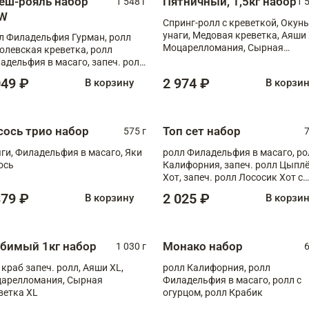
еш-рояль набор
Пятничный, 1,5кг набор
1 548 г
1 
W
Спринг-ролл с креветкой, Окунь
унаги, Медовая креветка, Аяши 
л Филадельфия Гурман, ролл
Моцарелломания, Сырная
олевская креветка, ролл
креветка XL
адельфия в масаго, запеч. ролл
ось Унаги XL, запеч. ролл
049 ₽
2 974 ₽
В корзину
В корзи
ровая креветка с моцареллой,
еч. ролл Эби краб с лососем
сось трио набор
Топ сет набор
575 г
7
ги, Филадельфия в масаго, Яки
ролл Филадельфия в масаго, ро
ось
Калифорния, запеч. ролл Цыпл
Хот, запеч. ролл Лососик Хот с
терияки , запеч. ролл Крабик Хо
379 ₽
2 025 ₽
В корзину
В корзи
бимый 1кг набор
Монако набор
1 030 г
6
 краб запеч. ролл, Аяши XL,
ролл Калифорния, ролл
арелломания, Сырная
Филадельфия в масаго, ролл с
ветка XL
огурцом, ролл Крабик