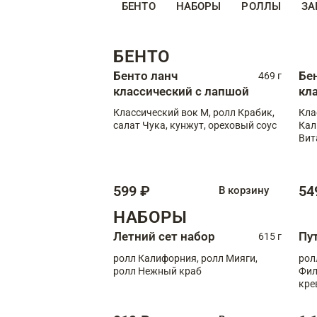
БЕНТО
НАБОРЫ
РОЛЛЫ
ЗА
БЕНТО
Бенто ланч
Бе
469 г
классический с лапшой
кл
Классический вок М, ролл Крабик,
Кла
салат Чука, кунжут, ореховый соус
Кал
Вит
599 ₽
54
В корзину
НАБОРЫ
Летний сет набор
Пу
615 г
ролл Калифорния, ролл Мияги,
рол
ролл Нежный краб
Фил
кре