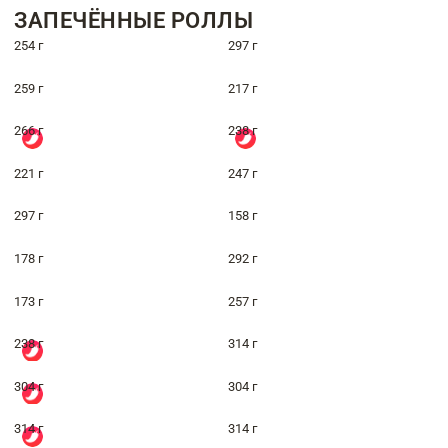
ЗАПЕЧЁННЫЕ РОЛЛЫ
254 г
297 г
259 г
217 г
266 г
238 г
221 г
247 г
297 г
158 г
178 г
292 г
173 г
257 г
238 г
314 г
304 г
304 г
314 г
314 г