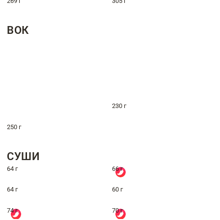
269 г
305 г
ВОК
230 г
250 г
СУШИ
64 г
66 г
64 г
60 г
74 г
70 г