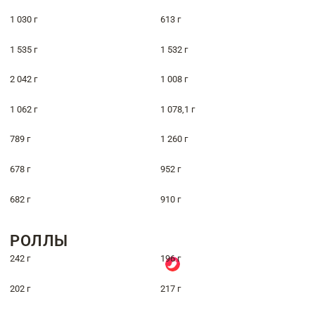
1 030 г
613 г
1 535 г
1 532 г
2 042 г
1 008 г
1 062 г
1 078,1 г
789 г
1 260 г
678 г
952 г
682 г
910 г
РОЛЛЫ
242 г
196 г
202 г
217 г