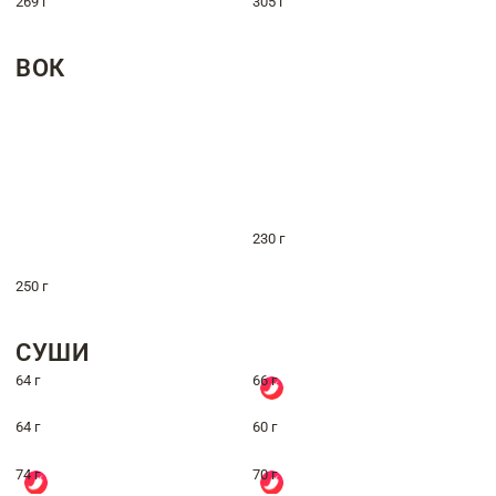
269 г
305 г
ВОК
230 г
250 г
СУШИ
64 г
66 г
64 г
60 г
74 г
70 г