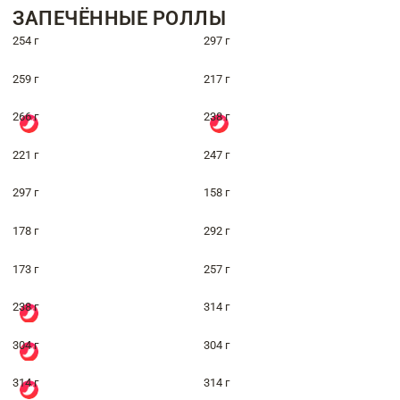
ЗАПЕЧЁННЫЕ РОЛЛЫ
254 г
297 г
259 г
217 г
266 г
238 г
221 г
247 г
297 г
158 г
178 г
292 г
173 г
257 г
238 г
314 г
304 г
304 г
314 г
314 г