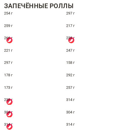
ЗАПЕЧЁННЫЕ РОЛЛЫ
254 г
297 г
259 г
217 г
266 г
238 г
221 г
247 г
297 г
158 г
178 г
292 г
173 г
257 г
238 г
314 г
304 г
304 г
314 г
314 г