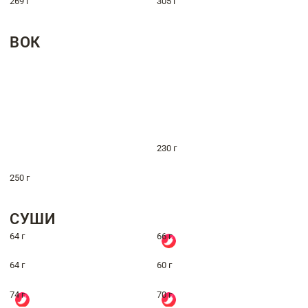
269 г
305 г
ВОК
230 г
250 г
СУШИ
64 г
66 г
64 г
60 г
74 г
70 г