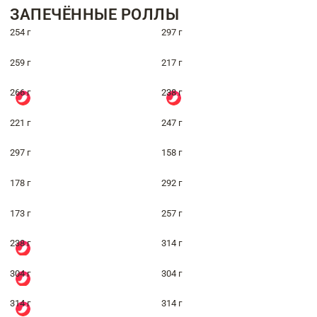
ЗАПЕЧЁННЫЕ РОЛЛЫ
254 г
297 г
259 г
217 г
266 г
238 г
221 г
247 г
297 г
158 г
178 г
292 г
173 г
257 г
238 г
314 г
304 г
304 г
314 г
314 г