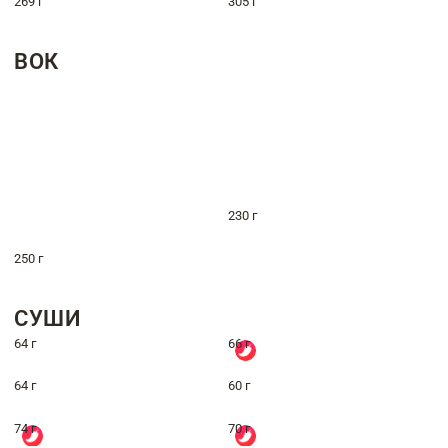
269 г
305 г
ВОК
230 г
250 г
СУШИ
64 г
66 г
64 г
60 г
74 г
70 г