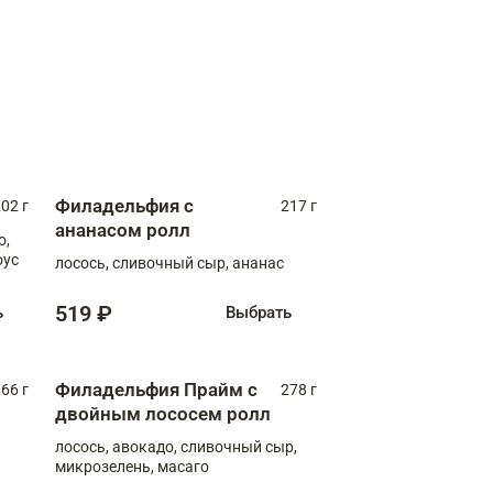
Филадельфия с
02 г
217 г
ананасом ролл
о,
оус
лосось, сливочный сыр, ананас
519 ₽
ь
Выбрать
Филадельфия Прайм с
66 г
278 г
двойным лососем ролл
лосось, авокадо, сливочный сыр,
микрозелень, масаго