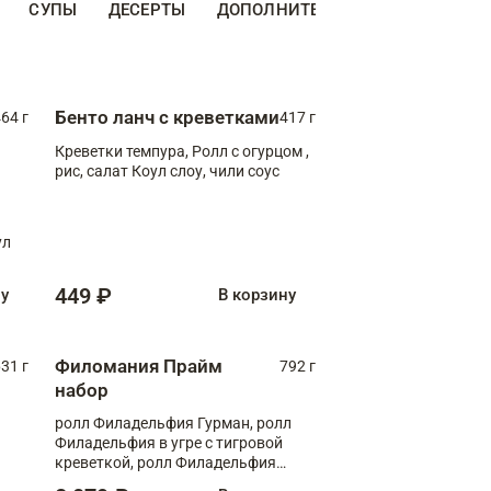
СУПЫ
ДЕСЕРТЫ
ДОПОЛНИТЕЛЬНО
НАПИТКИ
Бенто ланч с креветками
64 г
417 г
Креветки темпура, Ролл с огурцом ,
рис, салат Коул слоу, чили соус
ул
449 ₽
ну
В корзину
Филомания Прайм
31 г
792 г
набор
ролл Филадельфия Гурман, ролл
Филадельфия в угре с тигровой
креветкой, ролл Филадельфия
Прайм с двойным лососем