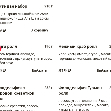
йте две набор
910 г
ца Сырная с цыплёнком 25см
, пицца Аль Шам 25 см
пышном
9 ₽
В корзину
яги ролл
Нежный краб ролл
196 г
2
ось терияки, авокадо,
краб-крем, омлет, огурец, масаг
вочный сыр, кунжут, унаги соус,
горчица дижонская, медовый с
йси соус
9 ₽
319 ₽
Выбрать
Выбрат
ладельфия с
Филадельфия Гурман
232 г
2
гровой креветкой
ролл
лл
лосось, угорь, сливочный сыр,
авокадо, микрозелень, масаго,
ровые креветки, лосось,
кунжут, унаги соус
вочный сыр, авокадо