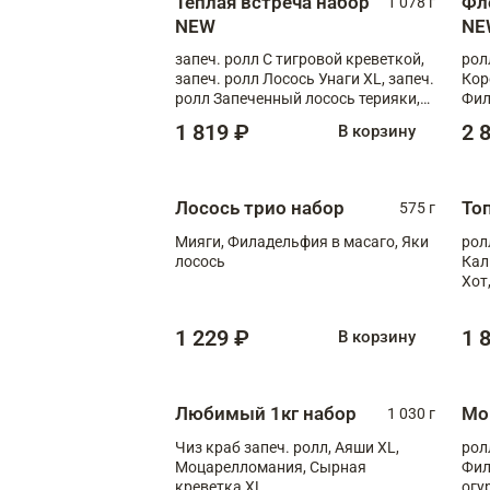
Теплая встреча набор
Фл
1 078 г
NEW
NE
запеч. ролл С тигровой креветкой,
рол
запеч. ролл Лосось Унаги XL, запеч.
Кор
ролл Запеченный лосось терияки,
Фил
запеч. ролл Румяный XL
Лос
1 819 ₽
2 
В корзину
Тиг
зап
Лосось трио набор
То
575 г
Мияги, Филадельфия в масаго, Яки
рол
лосось
Кал
Хот
тер
1 229 ₽
1 
В корзину
Любимый 1кг набор
Мо
1 030 г
Чиз краб запеч. ролл, Аяши XL,
рол
Моцарелломания, Сырная
Фил
креветка XL
огу