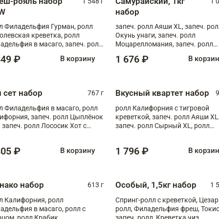
еш-рояль набор
Самурайский, 1кг
1 548 г
1 
W
набор
л Филадельфия Гурман, ролл
запеч. ролл Аяши XL, запеч. ро
олевская креветка, ролл
Окунь унаги, запеч. ролл
адельфия в масаго, запеч. ролл
Моцарелломания, запеч. ролл
ось Унаги XL, запеч. ролл
Килиманджаро
849 ₽
1 676 ₽
В корзину
В корзи
ровая креветка с моцареллой,
еч. ролл Эби краб с лососем
п сет набор
Вкусный квартет набор
767 г
9
л Филадельфия в масаго, ролл
ролл Калифорния с тигровой
ифорния, запеч. ролл Цыплёнок
креветкой, запеч. ролл Аяши XL
, запеч. ролл Лососик Хот с
запеч. ролл Сырный XL, ролл
ияки , запеч. ролл Крабик Хот
Калифорния
805 ₽
1 796 ₽
В корзину
В корзи
нако набор
Особый, 1,5кг набор
613 г
1 
л Калифорния, ролл
Спринг-ролл с креветкой, Цезар
адельфия в масаго, ролл с
ролл, Филадельфия фреш, Токи
рцом, ролл Крабик
запеч. ролл, Креветка чиз,