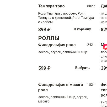
Темпура трио
Да
682 г
Ролл Темпура с лососем, Ролл
пиц
Темпура с креветкой, Ролл Темпура
на пышном
с крабом
на 
899 ₽
82
В корзину
РОЛЛЫ
Филадельфия ролл
Ми
242 г
лосось, огурец, сливочный сыр
лос
сли
спа
599 ₽
39
Выбрать
Филадельфия в масаго
Фи
182 г
ролл
ти
ро
лосось, сливочный сыр, огурец,
масаго
тиг
сли