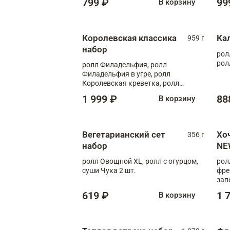
799 ₽
99
В корзину
Королевская классика
Ка
959 г
набор
рол
рол
ролл Филадельфия, ролл
Филадельфия в угре, ролл
Королевская креветка, ролл
Калифорния
1 999 ₽
88
В корзину
Вегетарианский сет
Хо
356 г
набор
NE
ролл Овощной XL, ролл с огурцом,
рол
суши Чука 2 шт.
фре
зап
619 ₽
1 
В корзину