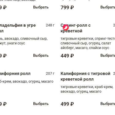
9 ₽
799 ₽
Выбрать
Выбрат
ладельфия в угре
Спринг-ролл с
248 г
2
лл
креветкой
рь, авокадо, сливочный сыр,
тигровые креветки, спринг-тест
жут, унаги соус
сливочный сыр, огурец, салат
айсберг, масаго, спайси соус
9 ₽
449 ₽
Выбрать
Выбрат
лифорния ролл
Калифорния с тигровой
207 г
2
креветкой ролл
б-крем, авокадо, огурец, масаго
тигровые креветки, краб-крем,
авокадо, огурец, масаго
9 ₽
499 ₽
Выбрать
Выбрат