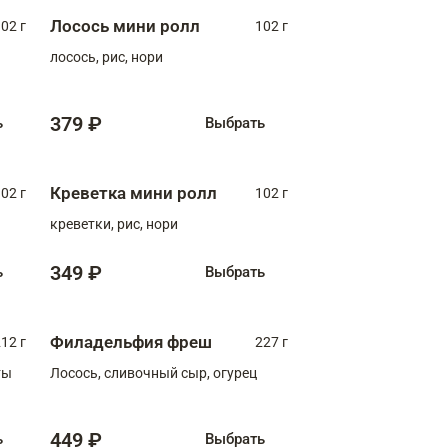
Лосось мини ролл
02 г
102 г
лосось, рис, нори
379 ₽
ь
Выбрать
Креветка мини ролл
02 г
102 г
креветки, рис, нори
349 ₽
ь
Выбрать
Филадельфия фреш
12 г
227 г
ты
Лосось, сливочный сыр, огурец
449 ₽
ь
Выбрать