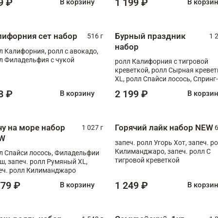
9 ₽
1 199 ₽
В корзину
В корзи
лифорния сет набор
Бурный праздник
516 г
1 
набор
л Калифорния, ролл с авокадо,
л Филадельфия с чукой
ролл Калифорния с тигровой
креветкой, ролл Сырная кревет
XL, ролл Спайси лосось, Спринг-
ролл с угрем и лососем, запеч. 
8 ₽
2 199 ₽
В корзину
В корзи
Медовая креветка
чу на море набор
Горячий лайк набор NEW
1 027 г
6
W
запеч. ролл Угорь Хот, запеч. р
Килиманджаро, запеч. ролл С
л Спайси лосось, Филадельфии
тигровой креветкой
ш, запеч. ролл Румяный XL,
еч. ролл Килиманджаро
779 ₽
1 249 ₽
В корзину
В корзи