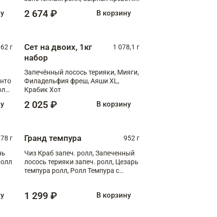
XL
2 674 ₽
ну
В корзину
Сет на двоих, 1кг
062 г
1 078,1 г
набор
Запечённый лосось терияки, Мияги,
анто
Филадельфия фреш, Аяши XL,
олл
Крабик Хот
2 025 ₽
ну
В корзину
Гранд темпура
78 г
952 г
нь
Чиз Краб запеч. ролл, Запеченный
ролл
лосось терияки запеч. ролл, Цезарь
темпура ролл, Ролл Темпура с
креветкой
1 299 ₽
ну
В корзину