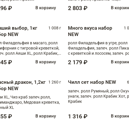
Запечённый лосось терияки,
296 ₽
2 803 ₽
В корзину
В корзи
Флорида
чший выбор, 1кг
Много вкуса набор
1 008 г
1 
бор NEW
NEW
л Филадельфия в масаго, ролл
ролл Филадельфия в угре, ролл
ифорния с тигровой креветкой,
Филадельфия, запеч. ролл Пик
еч. ролл Аяши XL, ролл Крабик,
с креветкой и лососем, запеч. р
еч. ролл Лосось терияки
С тигровой креветкой
045 ₽
2 179 ₽
В корзину
В корзи
асный дракон, 1,2кг
Чилл сет набор NEW
1 260 г
6
бор NEW
запеч. ролл Румяный, ролл Оку
унаги, запеч. ролл Крабик Хот, 
и XL, Чиз краб запеч.ролл,
Крабик
иманджаро, Медовая креветка,
ный XL
255 ₽
1 316 ₽
В корзину
В корзи