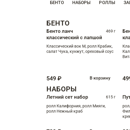
БЕНТО
НАБОРЫ
РОЛЛЫ
ЗА
БЕНТО
Бенто ланч
Бе
469 г
классический с лапшой
кл
Классический вок М, ролл Крабик,
Кла
салат Чука, кунжут, ореховый соус
Кал
Вит
549 ₽
49
В корзину
НАБОРЫ
Летний сет набор
Пу
615 г
ролл Калифорния, ролл Мияги,
рол
ролл Нежный краб
Фил
кре