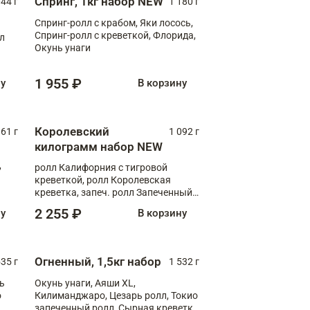
Спринг, 1кг набор NEW
044 г
1 180 г
Спринг-ролл с крабом, Яки лосось,
Спринг-ролл с креветкой, Флорида,
лл
Окунь унаги
1 955 ₽
ну
В корзину
Королевский
61 г
1 092 г
килограмм набор NEW
,
ролл Калифорния с тигровой
креветкой, ролл Королевская
креветка, запеч. ролл Запеченный
лосось терияки, запеч. ролл Аяши
2 255 ₽
ну
В корзину
XL, запеч. ролл Крабик Хот
Огненный, 1,5кг набор
535 г
1 532 г
ь
Окунь унаги, Аяши XL,
о
Килиманджаро, Цезарь ролл, Токио
запеченный ролл, Сырная креветка