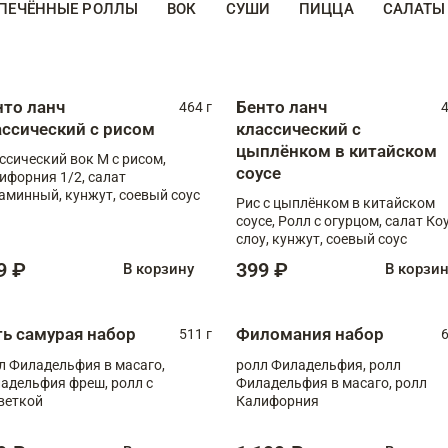
ПЕЧЁННЫЕ РОЛЛЫ
ВОК
СУШИ
ПИЦЦА
САЛАТЫ
нто ланч
Бенто ланч
464 г
4
ассический с рисом
классический с
цыплёнком в китайском
ссический вок М с рисом,
соусе
ифорния 1/2, салат
аминный, кунжут, соевый соус
Рис с цыплёнком в китайском
соусе, Ролл с огурцом, салат Ко
слоу, кунжут, соевый соус
9 ₽
399 ₽
В корзину
В корзи
ть самурая набор
Филомания набор
511 г
6
л Филадельфия в масаго,
ролл Филадельфия, ролл
адельфия фреш, ролл с
Филадельфия в масаго, ролл
веткой
Калифорния