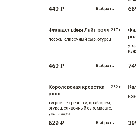
449 ₽
66
Выбрать
Филадельфия Лайт ролл
Фи
217 г
ро
лосось, сливочный сыр, огурец
уго
кун
469 ₽
74
Выбрать
Королевская креветка
Ка
262 г
ролл
кра
тигровые креветки, краб-крем,
огурец, сливочный сыр, масаго,
унаги соус
629 ₽
39
Выбрать