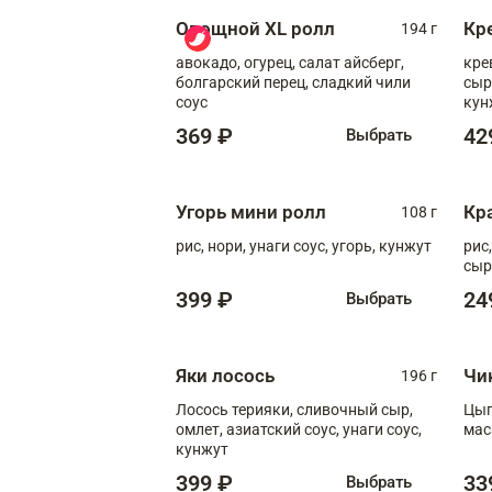
Овощной XL ролл
Кр
194 г
авокадо, огурец, салат айсберг,
кре
болгарский перец, сладкий чили
сыр
соус
кун
диж
369 ₽
42
Выбрать
Угорь мини ролл
Кр
108 г
рис, нори, унаги соус, угорь, кунжут
рис
сыр
399 ₽
24
Выбрать
Яки лосось
Чи
196 г
Лосось терияки, сливочный сыр,
Цып
омлет, азиатский соус, унаги соус,
мас
кунжут
399 ₽
33
Выбрать