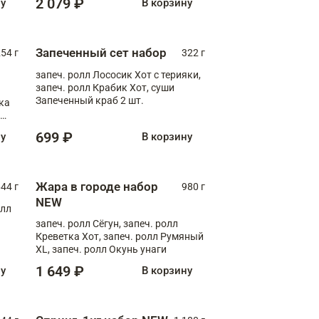
2 079 ₽
ну
В корзину
Запеченный сет набор
254 г
322 г
запеч. ролл Лососик Хот с терияки,
запеч. ролл Крабик Хот, суши
Запеченный краб 2 шт.
ка
ролл
699 ₽
ну
В корзину
Жара в городе набор
44 г
980 г
NEW
олл
запеч. ролл Сёгун, запеч. ролл
Креветка Хот, запеч. ролл Румяный
XL, запеч. ролл Окунь унаги
1 649 ₽
ну
В корзину