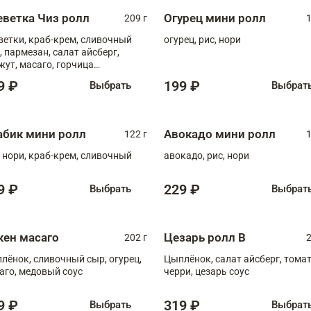
еветка Чиз ролл
Огурец мини ролл
209 г
1
ветки, краб-крем, сливочный
огурец, рис, нори
, пармезан, салат айсберг,
жут, масаго, горчица
онская, медовый соус
9 ₽
199 ₽
Выбрать
Выбрат
абик мини ролл
Авокадо мини ролл
122 г
1
, нори, краб-крем, сливочный
авокадо, рис, нори
9 ₽
229 ₽
Выбрать
Выбрат
кен масаго
Цезарь ролл В
202 г
2
лёнок, сливочный сыр, огурец,
Цыплёнок, салат айсберг, тома
аго, медовый соус
черри, цезарь соус
9 ₽
319 ₽
Выбрать
Выбрат