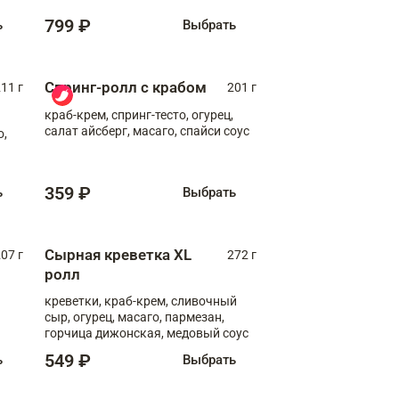
799 ₽
ь
Выбрать
Спринг-ролл с крабом
11 г
201 г
краб-крем, спринг-тесто, огурец,
салат айсберг, масаго, спайси соус
о,
359 ₽
ь
Выбрать
Сырная креветка XL
07 г
272 г
ролл
креветки, краб-крем, сливочный
сыр, огурец, масаго, пармезан,
горчица дижонская, медовый соус
549 ₽
ь
Выбрать