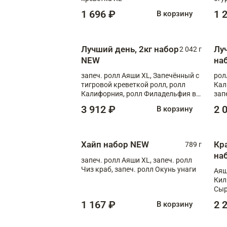
1 696 ₽
1 
В корзину
Лучший день, 2кг набор
Лу
2 042 г
NEW
на
запеч. ролл Аяши XL, Запечённый с
рол
тигровой креветкой ролл, ролл
Кал
Калифорния, ролл Филадельфия в
зап
масаго, запеч. ролл Румяный XL,
зап
3 912 ₽
2 
В корзину
запеч. ролл Моцарелломания, ролл
Сырная креветка XL, запеч. ролл
Сырный XL
Хайп набор NEW
Кр
789 г
на
запеч. ролл Аяши XL, запеч. ролл
Чиз краб, запеч. ролл Окунь унаги
Аяш
Кил
Сыр
1 167 ₽
2 
В корзину