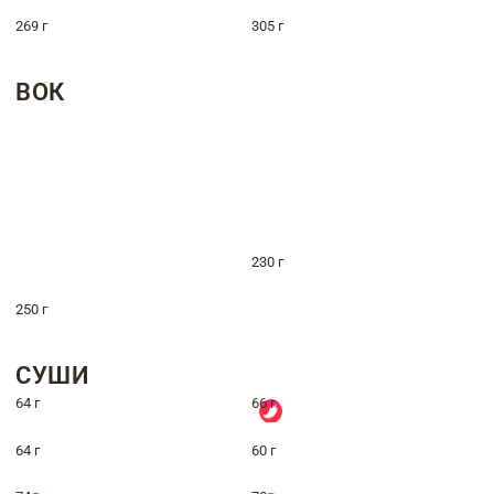
269 г
305 г
ВОК
230 г
250 г
СУШИ
64 г
66 г
64 г
60 г