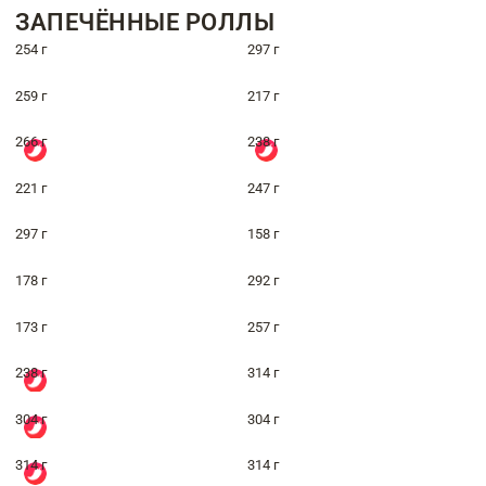
ЗАПЕЧЁННЫЕ РОЛЛЫ
254 г
297 г
259 г
217 г
266 г
238 г
221 г
247 г
297 г
158 г
178 г
292 г
173 г
257 г
238 г
314 г
304 г
304 г
314 г
314 г