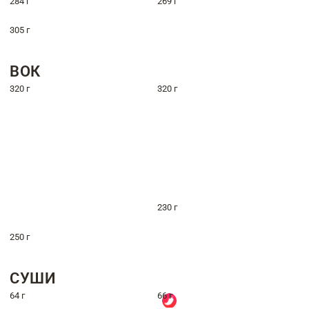
284 г
269 г
305 г
ВОК
320 г
320 г
230 г
250 г
СУШИ
64 г
66 г