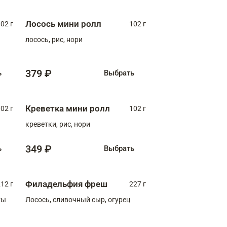
Лосось мини ролл
02 г
102 г
лосось, рис, нори
379 ₽
ь
Выбрать
Креветка мини ролл
02 г
102 г
креветки, рис, нори
349 ₽
ь
Выбрать
Филадельфия фреш
12 г
227 г
ты
Лосось, сливочный сыр, огурец