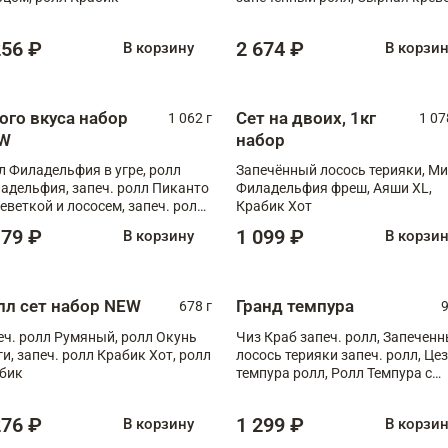
XL
256 ₽
2 674 ₽
В корзину
В корзи
ого вкуса набор
Сет на двоих, 1кг
1 062 г
1 07
W
набор
л Филадельфия в угре, ролл
Запечённый лосось терияки, Ми
адельфия, запеч. ролл Пиканто
Филадельфия фреш, Аяши XL,
реветкой и лососем, запеч. ролл
Крабик Хот
игровой креветкой
179 ₽
1 099 ₽
В корзину
В корзи
лл сет набор NEW
Гранд темпура
678 г
9
еч. ролл Румяный, ролл Окунь
Чиз Краб запеч. ролл, Запечен
ги, запеч. ролл Крабик Хот, ролл
лосось терияки запеч. ролл, Це
бик
темпура ролл, Ролл Темпура с
креветкой
276 ₽
1 299 ₽
В корзину
В корзи