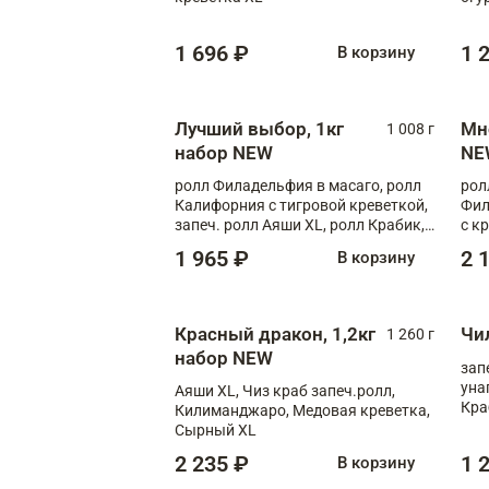
1 696 ₽
1 
В корзину
Лучший выбор, 1кг
Мн
1 008 г
набор NEW
NE
ролл Филадельфия в масаго, ролл
рол
Калифорния с тигровой креветкой,
Фил
запеч. ролл Аяши XL, ролл Крабик,
с к
запеч. ролл Лосось терияки
С т
1 965 ₽
2 
В корзину
Красный дракон, 1,2кг
Чи
1 260 г
набор NEW
зап
уна
Аяши XL, Чиз краб запеч.ролл,
Кра
Килиманджаро, Медовая креветка,
Сырный XL
2 235 ₽
1 
В корзину