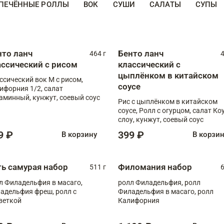
ПЕЧЁННЫЕ РОЛЛЫ
ВОК
СУШИ
САЛАТЫ
СУПЫ
нто ланч
Бенто ланч
464 г
4
ассический с рисом
классический с
цыплёнком в китайском
ссический вок М с рисом,
соусе
ифорния 1/2, салат
аминный, кунжут, соевый соус
Рис с цыплёнком в китайском
соусе, Ролл с огурцом, салат Ко
слоу, кунжут, соевый соус
9 ₽
399 ₽
В корзину
В корзи
ть самурая набор
Филомания набор
511 г
6
л Филадельфия в масаго,
ролл Филадельфия, ролл
адельфия фреш, ролл с
Филадельфия в масаго, ролл
веткой
Калифорния