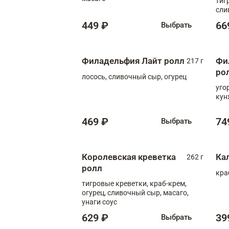
тиг
сли
449 ₽
66
Выбрать
Филадельфия Лайт ролл
Фи
217 г
ро
лосось, сливочный сыр, огурец
уго
кун
469 ₽
74
Выбрать
Королевская креветка
Ка
262 г
ролл
кра
тигровые креветки, краб-крем,
огурец, сливочный сыр, масаго,
унаги соус
629 ₽
39
Выбрать