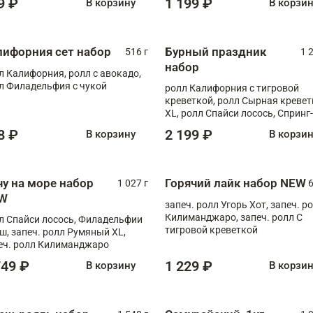
9 ₽
1 199 ₽
В корзину
В корзи
лифорния сет набор
Бурный праздник
516 г
1 
набор
л Калифорния, ролл с авокадо,
л Филадельфия с чукой
ролл Калифорния с тигровой
креветкой, ролл Сырная кревет
XL, ролл Спайси лосось, Спринг-
ролл с угрем и лососем, запеч. 
8 ₽
2 199 ₽
В корзину
В корзи
Медовая креветка
чу на море набор
Горячий лайк набор NEW
1 027 г
6
W
запеч. ролл Угорь Хот, запеч. р
Килиманджаро, запеч. ролл С
л Спайси лосось, Филадельфии
тигровой креветкой
ш, запеч. ролл Румяный XL,
еч. ролл Килиманджаро
749 ₽
1 229 ₽
В корзину
В корзи