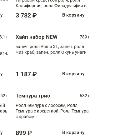
Калифорния, ролл Филадельфия в
масаго, запеч. ролл Румяный XL,
3 782 ₽
ну
В корзину
запеч. ролл Моцарелломания, ролл
Сырная креветка XL, запеч. ролл
Сырный XL
Хайп набор NEW
8,1 г
789 г
запеч. ролл Аяши XL, запеч. ролл
Чиз краб, запеч. ролл Окунь унаги
яги,
1 187 ₽
ну
В корзину
Темпура трио
52 г
682 г
ный
Ролл Темпура с лососем, Ролл
зарь
Темпура с креветкой, Ролл Темпура
с крабом
899 ₽
ну
В корзину