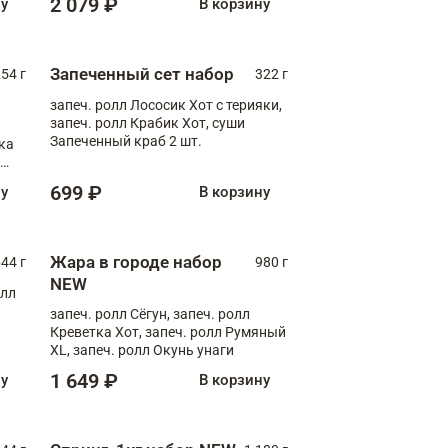
2 079 ₽
ну
В корзину
Запеченный сет набор
254 г
322 г
запеч. ролл Лососик Хот с терияки,
запеч. ролл Крабик Хот, суши
Запеченный краб 2 шт.
ка
ролл
699 ₽
ну
В корзину
Жара в городе набор
44 г
980 г
NEW
олл
запеч. ролл Сёгун, запеч. ролл
Креветка Хот, запеч. ролл Румяный
XL, запеч. ролл Окунь унаги
1 649 ₽
ну
В корзину