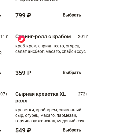
799 ₽
ь
Выбрать
Спринг-ролл с крабом
11 г
201 г
краб-крем, спринг-тесто, огурец,
салат айсберг, масаго, спайси соус
о,
359 ₽
ь
Выбрать
Сырная креветка XL
07 г
272 г
ролл
креветки, краб-крем, сливочный
сыр, огурец, масаго, пармезан,
горчица дижонская, медовый соус
549 ₽
ь
Выбрать