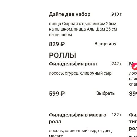
Дайте две набор
910 г
пицца Сырная с цыплёнком 25см
на пышном, пицца Аль Шам 25 см
на пышном
829 ₽
В корзину
РОЛЛЫ
Филадельфия ролл
Ми
242 г
лосось, огурец, сливочный сыр
лос
сли
спа
599 ₽
39
Выбрать
Филадельфия в масаго
Фи
182 г
ролл
ти
ро
лосось, сливочный сыр, огурец,
масаго