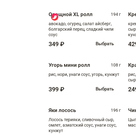
Овощной XL ролл
Кр
194 г
авокадо, огурец, салат айсберг,
кре
болгарский перец, сладкий чили
сыр
соус
кун
диж
349 ₽
42
Выбрать
Угорь мини ролл
Кр
108 г
рис, нори, унаги соус, угорь, кунжут
рис
сыр
399 ₽
24
Выбрать
Яки лосось
Чи
196 г
Лосось терияки, сливочный сыр,
Цып
омлет, азиатский соус, унаги соус,
мас
кунжут