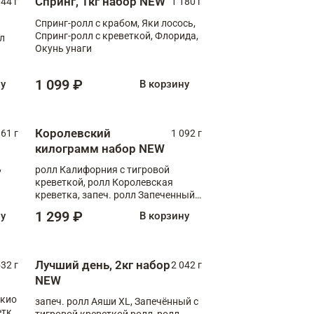
Спринг, 1кг набор NEW
044 г
1 180 г
Спринг-ролл с крабом, Яки лосось,
Спринг-ролл с креветкой, Флорида,
лл
Окунь унаги
1 099 ₽
ну
В корзину
Королевский
61 г
1 092 г
килограмм набор NEW
,
ролл Калифорния с тигровой
креветкой, ролл Королевская
креветка, запеч. ролл Запеченный
лосось терияки, запеч. ролл Аяши
1 299 ₽
ну
В корзину
XL, запеч. ролл Крабик Хот
Лучший день, 2кг набор
532 г
2 042 г
NEW
окио
запеч. ролл Аяши XL, Запечённый с
етка
тигровой креветкой ролл, ролл