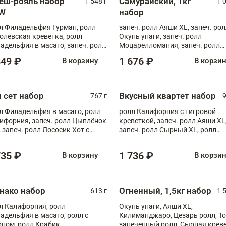
еш-рояль набор
Самурайский, 1кг
1 548 г
1 
W
набор
л Филадельфия Гурман, ролл
запеч. ролл Аяши XL, запеч. ро
олевская креветка, ролл
Окунь унаги, запеч. ролл
адельфия в масаго, запеч. ролл
Моцарелломания, запеч. ролл
ось Унаги XL, запеч. ролл
Килиманджаро
849 ₽
1 676 ₽
В корзину
В корзи
ровая креветка с моцареллой,
еч. ролл Эби краб с лососем
п сет набор
Вкусный квартет набор
767 г
9
л Филадельфия в масаго, ролл
ролл Калифорния с тигровой
ифорния, запеч. ролл Цыплёнок
креветкой, запеч. ролл Аяши XL
, запеч. ролл Лососик Хот с
запеч. ролл Сырный XL, ролл
ияки , запеч. ролл Крабик Хот
Калифорния
735 ₽
1 736 ₽
В корзину
В корзи
нако набор
Огненный, 1,5кг набор
613 г
1 
л Калифорния, ролл
Окунь унаги, Аяши XL,
адельфия в масаго, ролл с
Килиманджаро, Цезарь ролл, Т
рцом, ролл Крабик
запеченный ролл, Сырная крев