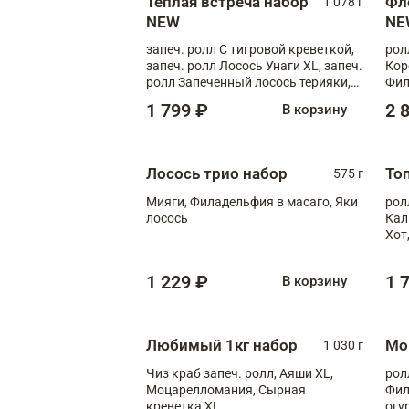
Теплая встреча набор
Фл
1 078 г
NEW
NE
запеч. ролл С тигровой креветкой,
рол
запеч. ролл Лосось Унаги XL, запеч.
Кор
ролл Запеченный лосось терияки,
Фил
запеч. ролл Румяный XL
Лос
1 799 ₽
2 
В корзину
Тиг
зап
Лосось трио набор
То
575 г
Мияги, Филадельфия в масаго, Яки
рол
лосось
Кал
Хот
тер
1 229 ₽
1 
В корзину
Любимый 1кг набор
Мо
1 030 г
Чиз краб запеч. ролл, Аяши XL,
рол
Моцарелломания, Сырная
Фил
креветка XL
огу