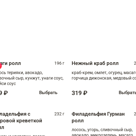
яги ролл
Нежный краб ролл
196 г
2
ось терияки, авокадо,
краб-крем, омлет, огурец, масаг
вочный сыр, кунжут, унаги соус,
горчица дижонская, медовый с
йси соус
9 ₽
319 ₽
Выбрать
Выбрат
ладельфия с
Филадельфия Гурман
232 г
2
гровой креветкой
ролл
лл
лосось, угорь, сливочный сыр,
авокадо, микрозелень, масаго,