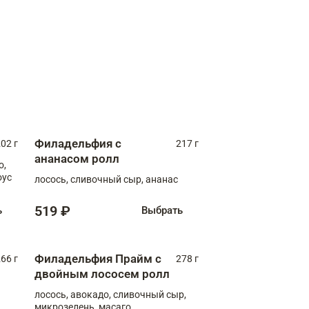
Филадельфия с
02 г
217 г
ананасом ролл
о,
оус
лосось, сливочный сыр, ананас
519 ₽
ь
Выбрать
Филадельфия Прайм с
66 г
278 г
двойным лососем ролл
лосось, авокадо, сливочный сыр,
микрозелень, масаго