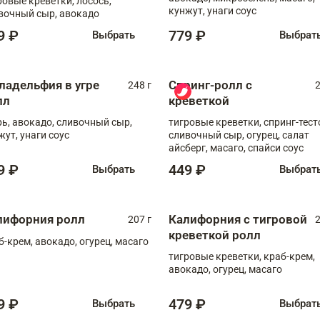
ровые креветки, лосось,
кунжут, унаги соус
вочный сыр, авокадо
9 ₽
779 ₽
Выбрать
Выбрат
ладельфия в угре
Спринг-ролл с
248 г
2
лл
креветкой
рь, авокадо, сливочный сыр,
тигровые креветки, спринг-тест
жут, унаги соус
сливочный сыр, огурец, салат
айсберг, масаго, спайси соус
9 ₽
449 ₽
Выбрать
Выбрат
лифорния ролл
Калифорния с тигровой
207 г
2
креветкой ролл
б-крем, авокадо, огурец, масаго
тигровые креветки, краб-крем,
авокадо, огурец, масаго
9 ₽
479 ₽
Выбрать
Выбрат