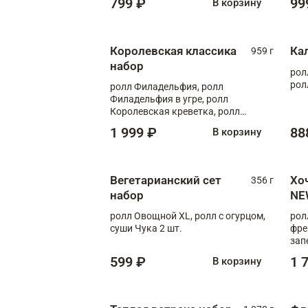
799 ₽
99
В корзину
Королевская классика
Ка
959 г
набор
рол
рол
ролл Филадельфия, ролл
Филадельфия в угре, ролл
Королевская креветка, ролл
Калифорния
1 999 ₽
88
В корзину
Вегетарианский сет
Хо
356 г
набор
NE
ролл Овощной XL, ролл с огурцом,
рол
суши Чука 2 шт.
фре
зап
599 ₽
1 
В корзину