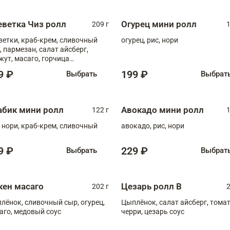
еветка Чиз ролл
Огурец мини ролл
209 г
1
ветки, краб-крем, сливочный
огурец, рис, нори
, пармезан, салат айсберг,
жут, масаго, горчица
онская, медовый соус
9 ₽
199 ₽
Выбрать
Выбрат
абик мини ролл
Авокадо мини ролл
122 г
1
, нори, краб-крем, сливочный
авокадо, рис, нори
9 ₽
229 ₽
Выбрать
Выбрат
кен масаго
Цезарь ролл В
202 г
2
лёнок, сливочный сыр, огурец,
Цыплёнок, салат айсберг, тома
аго, медовый соус
черри, цезарь соус