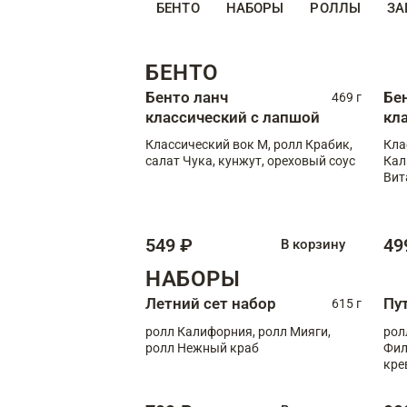
БЕНТО
НАБОРЫ
РОЛЛЫ
ЗА
БЕНТО
Бенто ланч
Бе
469 г
классический с лапшой
кл
Классический вок М, ролл Крабик,
Кла
салат Чука, кунжут, ореховый соус
Кал
Вит
549 ₽
49
В корзину
НАБОРЫ
Летний сет набор
Пу
615 г
ролл Калифорния, ролл Мияги,
рол
ролл Нежный краб
Фил
кре