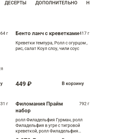
ДЕСЕРТЫ
ДОПОЛНИТЕЛЬНО
НАПИТКИ
Бенто ланч с креветками
64 г
417 г
Креветки темпура, Ролл с огурцом ,
рис, салат Коул слоу, чили соус
ул
449 ₽
ну
В корзину
Филомания Прайм
31 г
792 г
набор
ролл Филадельфия Гурман, ролл
Филадельфия в угре с тигровой
креветкой, ролл Филадельфия
Прайм с двойным лососем