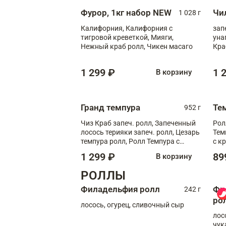
Фурор, 1кг набор NEW
Чи
1 028 г
Калифорния, Калифорния с
зап
тигровой креветкой, Мияги,
уна
Нежный краб ролл, Чикен масаго
Кра
1 299 ₽
1 
В корзину
Гранд темпура
Те
952 г
Чиз Краб запеч. ролл, Запеченный
Рол
лосось терияки запеч. ролл, Цезарь
Тем
темпура ролл, Ролл Темпура с
с к
креветкой
1 299 ₽
89
В корзину
РОЛЛЫ
Филадельфия ролл
Фи
242 г
ро
лосось, огурец, сливочный сыр
лос
чук