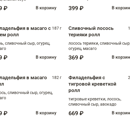
9 ₽
399 ₽
В корзину
В корзи
ладельфия в масаго с
Сливочный лосось
187 г
1
рем ролл
терияки ролл
рь, сливочный сыр, огурец,
лосось терияки, сливочный сыр
аго
огурец, масаго
9 ₽
369 ₽
В корзину
В корзи
ладельфия в масаго
Филадельфия с
182 г
2
лл
тигровой креветкой
ролл
ось, сливочный сыр, огурец,
аго
тигровые креветки, лосось,
сливочный сыр, авокадо
9 ₽
669 ₽
В корзину
В корзи