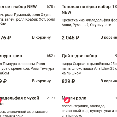
лл сет набор NEW
Топовая пятёрка набор
678 г
1 
NEW
еч. ролл Румяный, ролл Окунь
ги, запеч. ролл Крабик Хот, ролл
Креветка чиз, Филадельфия фр
бик
Аяши, Румяный, Окунь унаги
276 ₽
2 045 ₽
В корзину
В корзи
мпура трио
Дайте две набор
682 г
9
л Темпура с лососем, Ролл
пицца Сырная с цыплёнком 25
пура с креветкой, Ролл Темпура
на пышном, пицца Аль Шам 25 см
рабом
на пышном
9 ₽
829 ₽
В корзину
В корзи
ладельфия с чукой
Мияги ролл
217 г
1
лл
лосось терияки, авокадо,
сливочный сыр, кунжут, унаги с
ось, сливочный сыр, масаго,
спайси соус
а, спайси соус