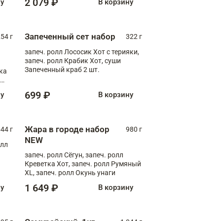
2 079 ₽
ну
В корзину
Запеченный сет набор
254 г
322 г
запеч. ролл Лососик Хот с терияки,
запеч. ролл Крабик Хот, суши
Запеченный краб 2 шт.
ка
ролл
699 ₽
ну
В корзину
Жара в городе набор
44 г
980 г
NEW
олл
запеч. ролл Сёгун, запеч. ролл
Креветка Хот, запеч. ролл Румяный
XL, запеч. ролл Окунь унаги
1 649 ₽
ну
В корзину