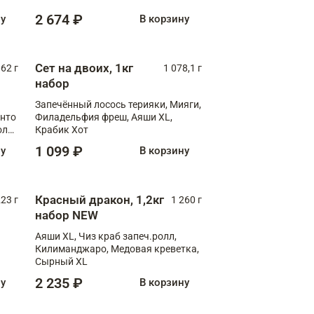
2 674 ₽
ну
В корзину
Сет на двоих, 1кг
062 г
1 078,1 г
набор
Запечённый лосось терияки, Мияги,
анто
Филадельфия фреш, Аяши XL,
олл
Крабик Хот
1 099 ₽
ну
В корзину
Красный дракон, 1,2кг
223 г
1 260 г
набор NEW
Аяши XL, Чиз краб запеч.ролл,
Килиманджаро, Медовая креветка,
Сырный XL
2 235 ₽
ну
В корзину