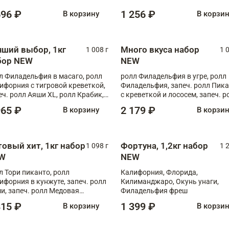
696 ₽
1 256 ₽
В корзину
В корзи
чший выбор, 1кг
Много вкуса набор
1 008 г
1 
бор NEW
NEW
л Филадельфия в масаго, ролл
ролл Филадельфия в угре, ролл
ифорния с тигровой креветкой,
Филадельфия, запеч. ролл Пик
еч. ролл Аяши XL, ролл Крабик,
с креветкой и лососем, запеч. р
еч. ролл Лосось терияки
С тигровой креветкой
965 ₽
2 179 ₽
В корзину
В корзи
товый хит, 1кг набор
Фортуна, 1,2кг набор
1 098 г
1 
W
NEW
л Тори пиканто, ролл
Калифорния, Флорида,
ифорния в кунжуте, запеч. ролл
Килиманджаро, Окунь унаги,
и, запеч. ролл Медовая
Филадельфия фреш
ветка, ролл Филадельфия с
815 ₽
1 399 ₽
В корзину
В корзи
ой