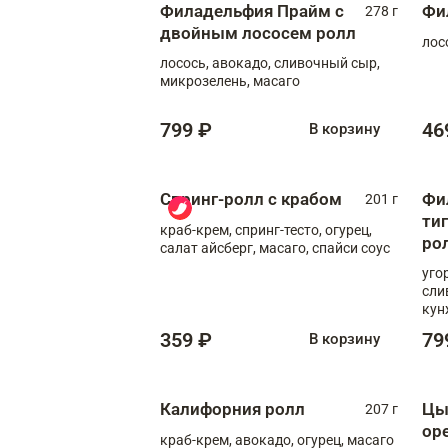
Филадельфия Прайм с
Фи
278 г
двойным лососем ролл
лос
лосось, авокадо, сливочный сыр,
микрозелень, масаго
799 ₽
46
В корзину
Спринг-ролл с крабом
Фи
201 г
ти
краб-крем, спринг-тесто, огурец,
ро
салат айсберг, масаго, спайси соус
уго
сли
кун
359 ₽
79
В корзину
Калифорния ролл
Цы
207 г
ор
краб-крем, авокадо, огурец, масаго