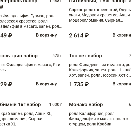
еш-рояль набор
Пятничный, 1,5кг набор
1 548 г
1 
W
Спринг-ролл с креветкой, Окунь
унаги, Медовая креветка, Аяши 
л Филадельфия Гурман, ролл
Моцарелломания, Сырная
олевская креветка, ролл
креветка XL
адельфия в масаго, запеч. ролл
ось Унаги XL, запеч. ролл
849 ₽
2 614 ₽
В корзину
В корзи
ровая креветка с моцареллой,
еч. ролл Эби краб с лососем
сось трио набор
Топ сет набор
575 г
7
ги, Филадельфия в масаго, Яки
ролл Филадельфия в масаго, ро
ось
Калифорния, запеч. ролл Цыпл
Хот, запеч. ролл Лососик Хот с
терияки , запеч. ролл Крабик Хо
229 ₽
1 735 ₽
В корзину
В корзи
бимый 1кг набор
Монако набор
1 030 г
6
 краб запеч. ролл, Аяши XL,
ролл Калифорния, ролл
арелломания, Сырная
Филадельфия в масаго, ролл с
ветка XL
огурцом, ролл Крабик