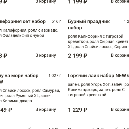
9 ₽
1 199 ₽
В корзину
В корзи
лифорния сет набор
Бурный праздник
516 г
1 
набор
л Калифорния, ролл с авокадо,
л Филадельфия с чукой
ролл Калифорния с тигровой
креветкой, ролл Сырная кревет
XL, ролл Спайси лосось, Спринг-
ролл с угрем и лососем, запеч. 
8 ₽
2 199 ₽
В корзину
В корзи
Медовая креветка
чу на море набор
Горячий лайк набор NEW
1 027 г
6
W
запеч. ролл Угорь Хот, запеч. р
Килиманджаро, запеч. ролл С
л Спайси лосось, ролл Самурай,
тигровой креветкой
еч. ролл Румяный XL, запеч.
л Килиманджаро
749 ₽
1 229 ₽
В корзину
В корзи