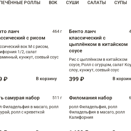
ПЕЧЁННЫЕ РОЛЛЫ
ВОК
СУШИ
САЛАТЫ
СУПЫ
нто ланч
Бенто ланч
464 г
4
ассический с рисом
классический с
цыплёнком в китайском
ссический вок М с рисом,
соусе
ифорния 1/2, салат
аминный, кунжут, соевый соус
Рис с цыплёнком в китайском
соусе, Ролл с огурцом, салат Ко
слоу, кунжут, соевый соус
9 ₽
399 ₽
В корзину
В корзи
ть самурая набор
Филомания набор
511 г
6
л Филадельфия в масаго, ролл
ролл Филадельфия, ролл
урай, ролл с креветкой
Филадельфия в масаго, ролл
Калифорния