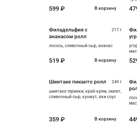
599 ₽
47
В корзину
Филадельфия с
Фи
217 г
ананасом ролл
уг
лосось, сливочный сыр, ананас
уго
мас
519 ₽
52
В корзину
Шиитаке пиканто ролл
Фи
249 г
ро
шиитаке терияки, краб-крем, омлет,
сливочный сыр, кунжут, яки соус
лос
мас
359 ₽
44
В корзину