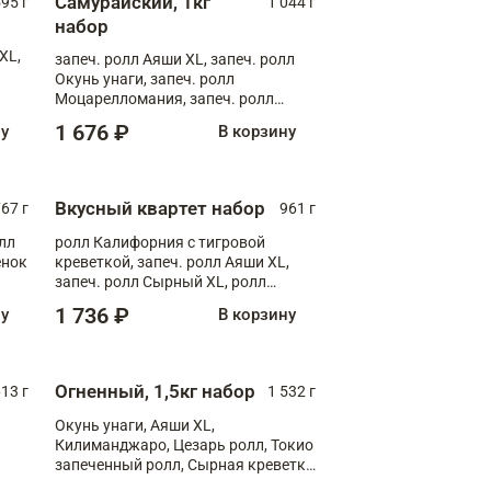
Самурайский, 1кг
595 г
1 044 г
набор
XL,
запеч. ролл Аяши XL, запеч. ролл
Окунь унаги, запеч. ролл
Моцарелломания, запеч. ролл
Килиманджаро
1 676 ₽
ну
В корзину
Вкусный квартет набор
67 г
961 г
лл
ролл Калифорния с тигровой
ёнок
креветкой, запеч. ролл Аяши XL,
запеч. ролл Сырный XL, ролл
т
Калифорния
1 736 ₽
ну
В корзину
Огненный, 1,5кг набор
13 г
1 532 г
Окунь унаги, Аяши XL,
Килиманджаро, Цезарь ролл, Токио
запеченный ролл, Сырная креветка
XL