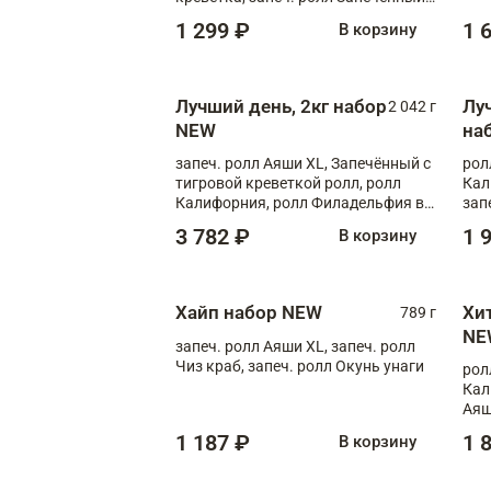
лосось терияки, запеч. ролл Аяши
1 299 ₽
1 
В корзину
XL, запеч. ролл Крабик Хот
Лучший день, 2кг набор
Лу
2 042 г
NEW
на
запеч. ролл Аяши XL, Запечённый с
рол
тигровой креветкой ролл, ролл
Кал
Калифорния, ролл Филадельфия в
зап
масаго, запеч. ролл Румяный XL,
зап
3 782 ₽
1 
В корзину
запеч. ролл Моцарелломания, ролл
Сырная креветка XL, запеч. ролл
Сырный XL
Хайп набор NEW
Хи
789 г
NE
запеч. ролл Аяши XL, запеч. ролл
Чиз краб, запеч. ролл Окунь унаги
рол
Кал
Аяш
кре
1 187 ₽
1 
В корзину
чук