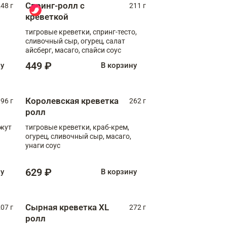
Спринг-ролл с
48 г
211 г
креветкой
тигровые креветки, спринг-тесто,
сливочный сыр, огурец, салат
айсберг, масаго, спайси соус
449 ₽
ну
В корзину
Королевская креветка
96 г
262 г
ролл
нжут
тигровые креветки, краб-крем,
огурец, сливочный сыр, масаго,
унаги соус
629 ₽
ну
В корзину
Сырная креветка XL
07 г
272 г
ролл