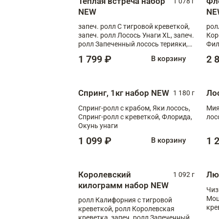
Теплая встреча набор
Фл
1 078 г
NEW
NE
запеч. ролл С тигровой креветкой,
рол
запеч. ролл Лосось Унаги XL, запеч.
Кор
ролл Запеченный лосось терияки,
Фил
запеч. ролл Румяный XL
Лос
1 799 ₽
2 
В корзину
Тиг
зап
Спринг, 1кг набор NEW
Ло
1 180 г
Спринг-ролл с крабом, Яки лосось,
Мия
Спринг-ролл с креветкой, Флорида,
лос
Окунь унаги
1 099 ₽
1 
В корзину
Королевский
Лю
1 092 г
килограмм набор NEW
Чиз
Моц
ролл Калифорния с тигровой
кре
креветкой, ролл Королевская
креветка, запеч. ролл Запеченный