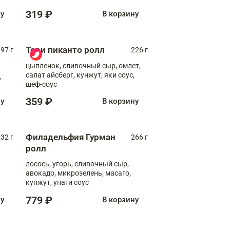
319 ₽
ну
В корзину
Тори пиканто ролл
97 г
226 г
цыпленок, сливочный сыр, омлет,
салат айсберг, кунжут, яки соус,
,
шеф-соус
359 ₽
ну
В корзину
Филадельфия Гурман
32 г
266 г
ролл
лосось, угорь, сливочный сыр,
авокадо, микрозелень, масаго,
кунжут, унаги соус
779 ₽
ну
В корзину