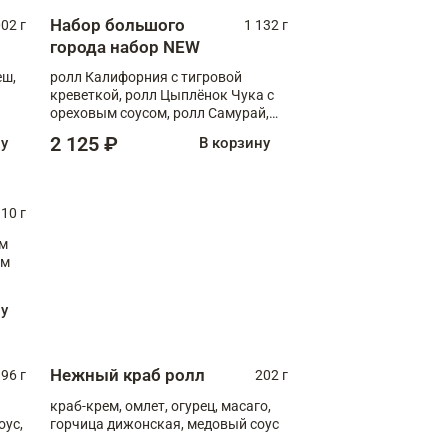
Набор большого
002 г
1 132 г
города набор NEW
еш,
ролл Калифорния с тигровой
креветкой, ролл Цыплёнок Чука с
ореховым соусом, ролл Самурай,
ролл Шиитаке пиканто, Спринг-
2 125 ₽
ну
В корзину
ролл с крабом
10 г
см
ну
Нежный краб ролл
96 г
202 г
краб-крем, омлет, огурец, масаго,
оус,
горчица дижонская, медовый соус