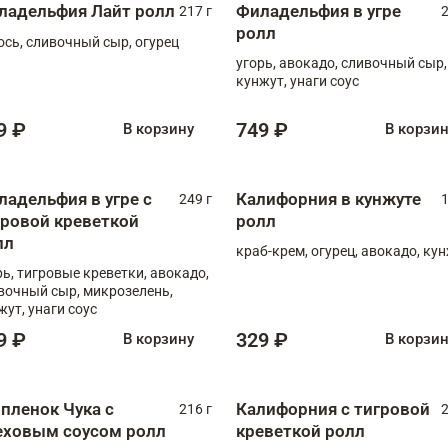
ладельфия Лайт ролл
Филадельфия в угре
217 г
2
ролл
ось, сливочный сыр, огурец
угорь, авокадо, сливочный сыр,
кунжут, унаги соус
9 ₽
749 ₽
В корзину
В корзи
ладельфия в угре с
Калифорния в кунжуте
249 г
1
гровой креветкой
ролл
лл
краб-крем, огурец, авокадо, ку
рь, тигровые креветки, авокадо,
вочный сыр, микрозелень,
жут, унаги соус
9 ₽
329 ₽
В корзину
В корзи
пленок Чука с
Калифорния с тигровой
216 г
2
еховым соусом ролл
креветкой ролл