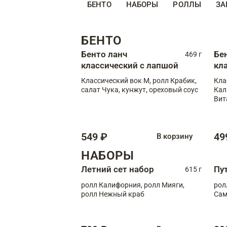
БЕНТО
НАБОРЫ
РОЛЛЫ
ЗА
БЕНТО
Бенто ланч
Бе
469 г
классический с лапшой
кл
Классический вок М, ролл Крабик,
Кла
салат Чука, кунжут, ореховый соус
Кал
Вит
549 ₽
49
В корзину
НАБОРЫ
Летний сет набор
Пу
615 г
ролл Калифорния, ролл Мияги,
рол
ролл Нежный краб
Сам