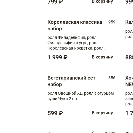
799 ₽
99
В корзину
Королевская классика
Ка
959 г
набор
рол
рол
ролл Филадельфия, ролл
Филадельфия в угре, ролл
Королевская креветка, ролл
Калифорния
1 999 ₽
88
В корзину
Вегетарианский сет
Хо
356 г
набор
NE
ролл Овощной XL, ролл с огурцом,
рол
суши Чука 2 шт.
зап
рол
599 ₽
1 
В корзину