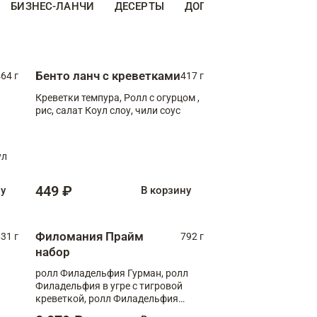
БИЗНЕС-ЛАНЧИ
ДЕСЕРТЫ
ДОПОЛНИТЕЛЬНО
НА
Бенто ланч с креветками
64 г
417 г
Креветки темпура, Ролл с огурцом ,
рис, салат Коул слоу, чили соус
ул
449 ₽
ну
В корзину
Филомания Прайм
31 г
792 г
набор
ролл Филадельфия Гурман, ролл
Филадельфия в угре с тигровой
креветкой, ролл Филадельфия
Прайм с двойным лососем