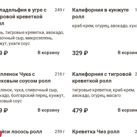
ладельфия в угре с
Калифорния в кунжуте
249 г
1
гровой креветкой
ролл
лл
краб-крем, огурец, авокадо, ку
рь, тигровые креветки, авокадо,
вочный сыр, микрозелень,
жут, унаги соус
9 ₽
329 ₽
В корзину
В корзи
пленок Чука с
Калифорния с тигровой
216 г
2
еховым соусом ролл
креветкой ролл
ленок, чука, сливочный сыр,
тигровые креветки, краб-крем,
кадо, болгарский перец, кунжут,
авокадо, огурец, масаго
ховый соус
9 ₽
479 ₽
В корзину
В корзи
айси лосось ролл
Креветка Чиз ролл
259 г
2