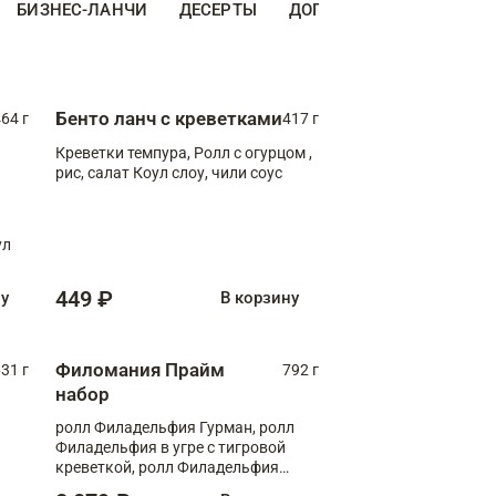
БИЗНЕС-ЛАНЧИ
ДЕСЕРТЫ
ДОПОЛНИТЕЛЬНО
НА
Бенто ланч с креветками
64 г
417 г
Креветки темпура, Ролл с огурцом ,
рис, салат Коул слоу, чили соус
ул
449 ₽
ну
В корзину
Филомания Прайм
31 г
792 г
набор
ролл Филадельфия Гурман, ролл
Филадельфия в угре с тигровой
креветкой, ролл Филадельфия
Прайм с двойным лососем