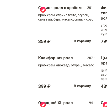
Спринг-ролл с крабом
Фи
201 г
ти
краб-крем, спринг-тесто, огурец,
ро
салат айсберг, масаго, спайси соус
уго
сли
кун
359 ₽
79
В корзину
Калифорния ролл
Цы
207 г
ор
краб-крем, авокадо, огурец, масаго
цып
аво
оре
399 ₽
43
В корзину
Овощной XL ролл
Сп
194 г