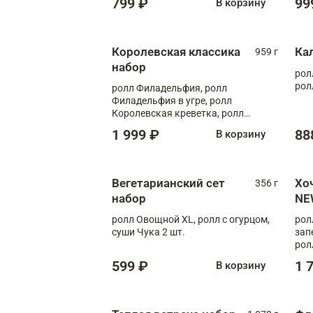
799 ₽
99
В корзину
Королевская классика
Ка
959 г
набор
рол
рол
ролл Филадельфия, ролл
Филадельфия в угре, ролл
Королевская креветка, ролл
Калифорния
1 999 ₽
88
В корзину
Вегетарианский сет
Хо
356 г
набор
NE
ролл Овощной XL, ролл с огурцом,
рол
суши Чука 2 шт.
зап
рол
599 ₽
1 
В корзину