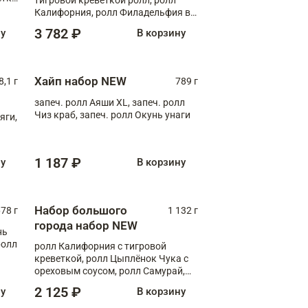
Калифорния, ролл Филадельфия в
масаго, запеч. ролл Румяный XL,
3 782 ₽
ну
В корзину
запеч. ролл Моцарелломания, ролл
Сырная креветка XL, запеч. ролл
Сырный XL
Хайп набор NEW
8,1 г
789 г
запеч. ролл Аяши XL, запеч. ролл
Чиз краб, запеч. ролл Окунь унаги
яги,
1 187 ₽
ну
В корзину
Набор большого
78 г
1 132 г
города набор NEW
нь
ролл
ролл Калифорния с тигровой
креветкой, ролл Цыплёнок Чука с
ореховым соусом, ролл Самурай,
ролл Шиитаке пиканто, Спринг-
2 125 ₽
ну
В корзину
ролл с крабом