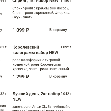
Спринг, 1кг набор NEW
044 г
1 180 г
Спринг-ролл с крабом, Яки лосось,
Спринг-ролл с креветкой, Флорида,
лл
Окунь унаги
1 099 ₽
ну
В корзину
Королевский
61 г
1 092 г
килограмм набор NEW
,
ролл Калифорния с тигровой
креветкой, ролл Королевская
креветка, запеч. ролл Запеченный
лосось терияки, запеч. ролл Аяши
1 299 ₽
ну
В корзину
XL, запеч. ролл Крабик Хот
Лучший день, 2кг набор
532 г
2 042 г
NEW
окио
запеч. ролл Аяши XL, Запечённый с
етка
тигровой креветкой ролл, ролл