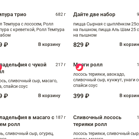
мпура трио
Дайте две набор
682 г
9
л Темпура с лососем, Ролл
пицца Сырная с цыплёнком 25
пура с креветкой, Ролл Темпура
на пышном, пицца Аль Шам 25 см
рабом
на пышном
9 ₽
829 ₽
В корзину
В корзи
ладельфия с чукой
Мияги ролл
217 г
1
лл
лосось терияки, авокадо,
сливочный сыр, кунжут, унаги с
ось, сливочный сыр, масаго,
спайси соус
а, спайси соус
9 ₽
399 ₽
В корзину
В корзи
ладельфия в масаго с
Сливочный лосось
187 г
1
рем ролл
терияки ролл
рь, сливочный сыр, огурец,
лосось терияки, сливочный сыр
аго
огурец, масаго