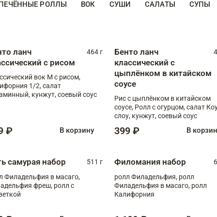
ПЕЧЁННЫЕ РОЛЛЫ
ВОК
СУШИ
САЛАТЫ
СУПЫ
нто ланч
Бенто ланч
464 г
4
ассический с рисом
классический с
цыплёнком в китайском
ссический вок М с рисом,
соусе
ифорния 1/2, салат
аминный, кунжут, соевый соус
Рис с цыплёнком в китайском
соусе, Ролл с огурцом, салат Ко
слоу, кунжут, соевый соус
9 ₽
399 ₽
В корзину
В корзи
ть самурая набор
Филомания набор
511 г
6
л Филадельфия в масаго,
ролл Филадельфия, ролл
адельфия фреш, ролл с
Филадельфия в масаго, ролл
веткой
Калифорния