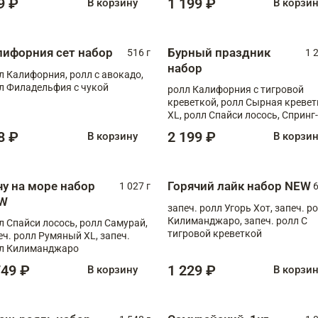
9 ₽
1 199 ₽
В корзину
В корзи
лифорния сет набор
Бурный праздник
516 г
1 
набор
л Калифорния, ролл с авокадо,
л Филадельфия с чукой
ролл Калифорния с тигровой
креветкой, ролл Сырная кревет
XL, ролл Спайси лосось, Спринг-
ролл с угрем и лососем, запеч. 
8 ₽
2 199 ₽
В корзину
В корзи
Медовая креветка
чу на море набор
Горячий лайк набор NEW
1 027 г
6
W
запеч. ролл Угорь Хот, запеч. р
Килиманджаро, запеч. ролл С
л Спайси лосось, ролл Самурай,
тигровой креветкой
еч. ролл Румяный XL, запеч.
л Килиманджаро
749 ₽
1 229 ₽
В корзину
В корзи