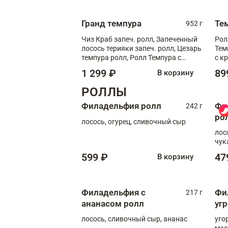
Гранд темпура
Те
952 г
Чиз Краб запеч. ролл, Запеченный
Рол
лосось терияки запеч. ролл, Цезарь
Тем
темпура ролл, Ролл Темпура с
с к
креветкой
1 299 ₽
89
В корзину
РОЛЛЫ
Филадельфия ролл
Фи
242 г
ро
лосось, огурец, сливочный сыр
лос
чук
599 ₽
47
В корзину
Филадельфия с
Фи
217 г
ананасом ролл
уг
лосось, сливочный сыр, ананас
уго
мас