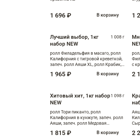
1 696 ₽
1 
В корзину
Лучший выбор, 1кг
Мн
1 008 г
набор NEW
NE
ролл Филадельфия в масаго, ролл
рол
Калифорния с тигровой креветкой,
Фил
запеч. ролл Аяши XL, ролл Крабик,
с к
запеч. ролл Лосось терияки
С т
1 965 ₽
2 
В корзину
Хитовый хит, 1кг набор
Кр
1 098 г
NEW
на
ролл Тори пиканто, ролл
Аяш
Калифорния в кунжуте, запеч. ролл
Кил
Аяши, запеч. ролл Медовая
Сыр
креветка, ролл Филадельфия с
1 815 ₽
2 
В корзину
чукой