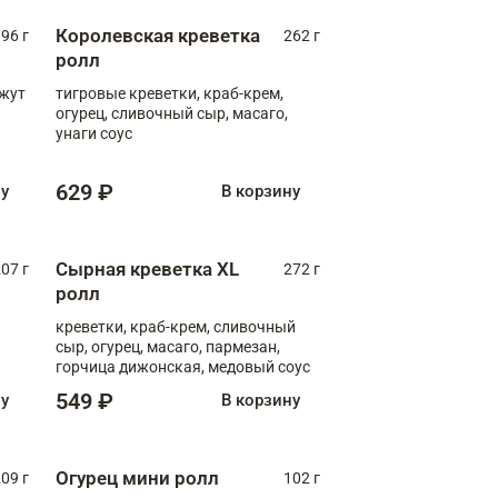
Королевская креветка
96 г
262 г
ролл
нжут
тигровые креветки, краб-крем,
огурец, сливочный сыр, масаго,
унаги соус
629 ₽
ну
В корзину
Сырная креветка XL
07 г
272 г
ролл
креветки, краб-крем, сливочный
сыр, огурец, масаго, пармезан,
горчица дижонская, медовый соус
549 ₽
ну
В корзину
Огурец мини ролл
09 г
102 г