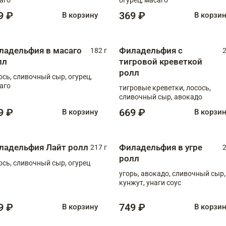
9 ₽
369 ₽
В корзину
В корзи
ладельфия в масаго
Филадельфия с
182 г
2
лл
тигровой креветкой
ролл
ось, сливочный сыр, огурец,
аго
тигровые креветки, лосось,
сливочный сыр, авокадо
9 ₽
669 ₽
В корзину
В корзи
ладельфия Лайт ролл
Филадельфия в угре
217 г
2
ролл
ось, сливочный сыр, огурец
угорь, авокадо, сливочный сыр,
кунжут, унаги соус
9 ₽
749 ₽
В корзину
В корзи