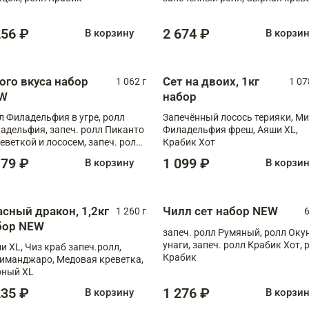
XL
256 ₽
2 674 ₽
В корзину
В корзи
ого вкуса набор
Сет на двоих, 1кг
1 062 г
1 07
W
набор
л Филадельфия в угре, ролл
Запечённый лосось терияки, Ми
адельфия, запеч. ролл Пиканто
Филадельфия фреш, Аяши XL,
реветкой и лососем, запеч. ролл
Крабик Хот
игровой креветкой
179 ₽
1 099 ₽
В корзину
В корзи
асный дракон, 1,2кг
Чилл сет набор NEW
1 260 г
6
бор NEW
запеч. ролл Румяный, ролл Оку
унаги, запеч. ролл Крабик Хот, 
и XL, Чиз краб запеч.ролл,
Крабик
иманджаро, Медовая креветка,
ный XL
235 ₽
1 276 ₽
В корзину
В корзи