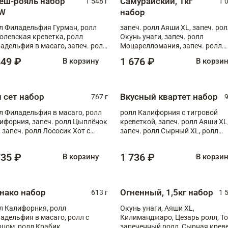
еш-рояль набор
Самурайский, 1кг
1 548 г
1 
W
набор
л Филадельфия Гурман, ролл
запеч. ролл Аяши XL, запеч. ро
олевская креветка, ролл
Окунь унаги, запеч. ролл
адельфия в масаго, запеч. ролл
Моцарелломания, запеч. ролл
ось Унаги XL, запеч. ролл
Килиманджаро
849 ₽
1 676 ₽
В корзину
В корзи
ровая креветка с моцареллой,
еч. ролл Эби краб с лососем
п сет набор
Вкусный квартет набор
767 г
9
л Филадельфия в масаго, ролл
ролл Калифорния с тигровой
ифорния, запеч. ролл Цыплёнок
креветкой, запеч. ролл Аяши XL
, запеч. ролл Лососик Хот с
запеч. ролл Сырный XL, ролл
ияки , запеч. ролл Крабик Хот
Калифорния
735 ₽
1 736 ₽
В корзину
В корзи
нако набор
Огненный, 1,5кг набор
613 г
1 
л Калифорния, ролл
Окунь унаги, Аяши XL,
адельфия в масаго, ролл с
Килиманджаро, Цезарь ролл, Т
рцом, ролл Крабик
запеченный ролл, Сырная крев