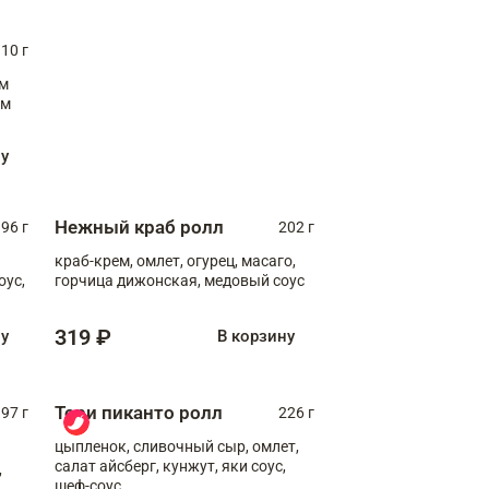
10 г
см
ну
Нежный краб ролл
96 г
202 г
краб-крем, омлет, огурец, масаго,
оус,
горчица дижонская, медовый соус
319 ₽
ну
В корзину
Тори пиканто ролл
97 г
226 г
цыпленок, сливочный сыр, омлет,
салат айсберг, кунжут, яки соус,
,
шеф-соус