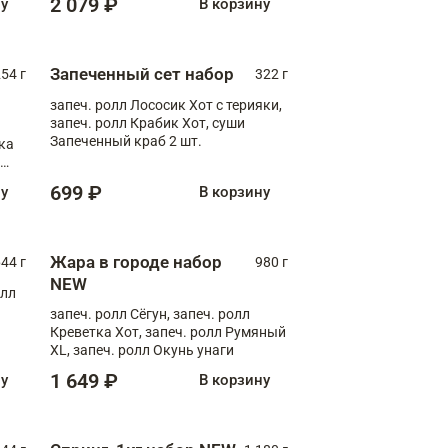
2 079 ₽
ну
В корзину
Запеченный сет набор
254 г
322 г
запеч. ролл Лососик Хот с терияки,
запеч. ролл Крабик Хот, суши
Запеченный краб 2 шт.
ка
ролл
699 ₽
ну
В корзину
Жара в городе набор
44 г
980 г
NEW
олл
запеч. ролл Сёгун, запеч. ролл
Креветка Хот, запеч. ролл Румяный
XL, запеч. ролл Окунь унаги
1 649 ₽
ну
В корзину