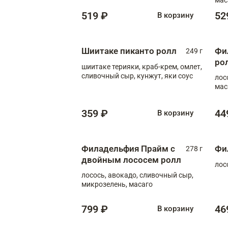
519 ₽
52
В корзину
Шиитаке пиканто ролл
Фи
249 г
ро
шиитаке терияки, краб-крем, омлет,
сливочный сыр, кунжут, яки соус
лос
мас
359 ₽
44
В корзину
Филадельфия Прайм с
Фи
278 г
двойным лососем ролл
лос
лосось, авокадо, сливочный сыр,
микрозелень, масаго
799 ₽
46
В корзину