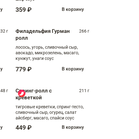
359 ₽
ну
В корзину
Филадельфия Гурман
32 г
266 г
ролл
лосось, угорь, сливочный сыр,
авокадо, микрозелень, масаго,
кунжут, унаги соус
779 ₽
ну
В корзину
Спринг-ролл с
48 г
211 г
креветкой
тигровые креветки, спринг-тесто,
сливочный сыр, огурец, салат
айсберг, масаго, спайси соус
449 ₽
ну
В корзину