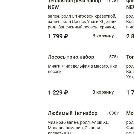
Теплая встреча набор
Фл
1 078 г
NEW
NE
запеч. ролл С тигровой креветкой,
рол
запеч. ролл Лосось Унаги XL, запеч.
Кор
ролл Запеченный лосось терияки,
Фил
запеч. ролл Румяный XL
Лос
1 799 ₽
2 
В корзину
Тиг
зап
Лосось трио набор
То
575 г
Мияги, Филадельфия в масаго, Яки
рол
лосось
Кал
Хот
тер
1 229 ₽
1 
В корзину
Любимый 1кг набор
Мо
1 030 г
Чиз краб запеч. ролл, Аяши XL,
рол
Моцарелломания, Сырная
Фил
креветка XL
огу