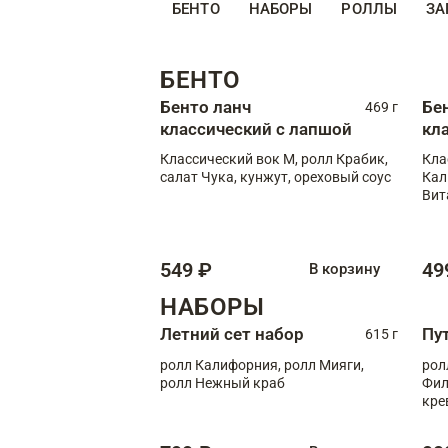
БЕНТО
НАБОРЫ
РОЛЛЫ
ЗА
БЕНТО
Бенто ланч
Бе
469 г
классический с лапшой
кл
Классический вок М, ролл Крабик,
Кла
салат Чука, кунжут, ореховый соус
Кал
Вит
549 ₽
49
В корзину
НАБОРЫ
Летний сет набор
Пу
615 г
ролл Калифорния, ролл Мияги,
рол
ролл Нежный краб
Фил
кре