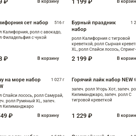
9 ₽
1 199 ₽
В корзину
В корзи
лифорния сет набор
Бурный праздник
516 г
1 
набор
л Калифорния, ролл с авокадо,
л Филадельфия с чукой
ролл Калифорния с тигровой
креветкой, ролл Сырная кревет
XL, ролл Спайси лосось, Спринг-
ролл с угрем и лососем, запеч. 
8 ₽
2 199 ₽
В корзину
В корзи
Медовая креветка
чу на море набор
Горячий лайк набор NEW
1 027 г
6
W
запеч. ролл Угорь Хот, запеч. р
Килиманджаро, запеч. ролл С
л Спайси лосось, ролл Самурай,
тигровой креветкой
еч. ролл Румяный XL, запеч.
л Килиманджаро
749 ₽
1 229 ₽
В корзину
В корзи