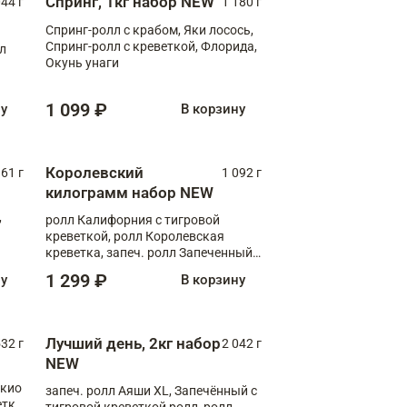
Спринг, 1кг набор NEW
044 г
1 180 г
Спринг-ролл с крабом, Яки лосось,
Спринг-ролл с креветкой, Флорида,
лл
Окунь унаги
1 099 ₽
ну
В корзину
Королевский
61 г
1 092 г
килограмм набор NEW
,
ролл Калифорния с тигровой
креветкой, ролл Королевская
креветка, запеч. ролл Запеченный
лосось терияки, запеч. ролл Аяши
1 299 ₽
ну
В корзину
XL, запеч. ролл Крабик Хот
Лучший день, 2кг набор
532 г
2 042 г
NEW
окио
запеч. ролл Аяши XL, Запечённый с
етка
тигровой креветкой ролл, ролл