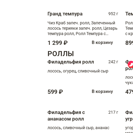
Гранд темпура
Те
952 г
Чиз Краб запеч. ролл, Запеченный
Рол
лосось терияки запеч. ролл, Цезарь
Тем
темпура ролл, Ролл Темпура с
с к
креветкой
1 299 ₽
89
В корзину
РОЛЛЫ
Филадельфия ролл
Фи
242 г
ро
лосось, огурец, сливочный сыр
лос
чук
599 ₽
47
В корзину
Филадельфия с
Фи
217 г
ананасом ролл
уг
лосось, сливочный сыр, ананас
уго
мас