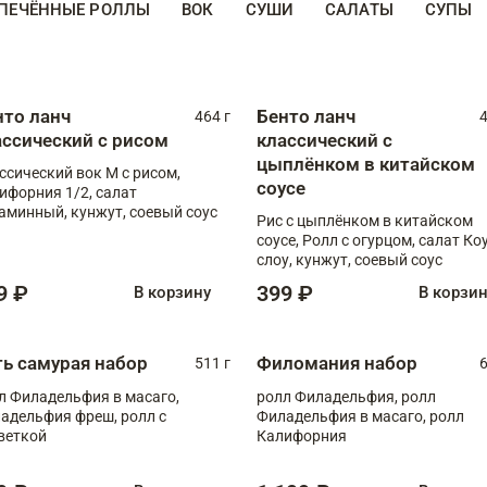
ПЕЧЁННЫЕ РОЛЛЫ
ВОК
СУШИ
САЛАТЫ
СУПЫ
нто ланч
Бенто ланч
464 г
4
ассический с рисом
классический с
цыплёнком в китайском
ссический вок М с рисом,
соусе
ифорния 1/2, салат
аминный, кунжут, соевый соус
Рис с цыплёнком в китайском
соусе, Ролл с огурцом, салат Ко
слоу, кунжут, соевый соус
9 ₽
399 ₽
В корзину
В корзи
ть самурая набор
Филомания набор
511 г
6
л Филадельфия в масаго,
ролл Филадельфия, ролл
адельфия фреш, ролл с
Филадельфия в масаго, ролл
веткой
Калифорния