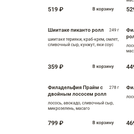
519 ₽
52
В корзину
Шиитаке пиканто ролл
Фи
249 г
ро
шиитаке терияки, краб-крем, омлет,
сливочный сыр, кунжут, яки соус
лос
мас
359 ₽
44
В корзину
Филадельфия Прайм с
Фи
278 г
двойным лососем ролл
лос
лосось, авокадо, сливочный сыр,
микрозелень, масаго
799 ₽
46
В корзину