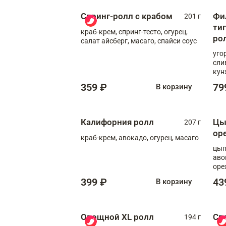
Спринг-ролл с крабом
Фи
201 г
ти
краб-крем, спринг-тесто, огурец,
ро
салат айсберг, масаго, спайси соус
уго
сли
кун
359 ₽
79
В корзину
Калифорния ролл
Цы
207 г
ор
краб-крем, авокадо, огурец, масаго
цып
аво
оре
399 ₽
43
В корзину
Овощной XL ролл
Сп
194 г