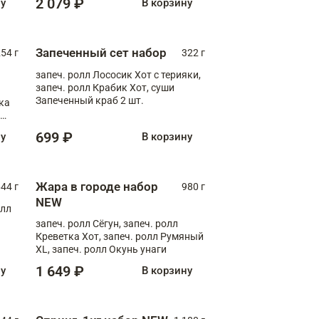
2 079 ₽
ну
В корзину
Запеченный сет набор
254 г
322 г
запеч. ролл Лососик Хот с терияки,
запеч. ролл Крабик Хот, суши
Запеченный краб 2 шт.
ка
ролл
699 ₽
ну
В корзину
Жара в городе набор
44 г
980 г
NEW
олл
запеч. ролл Сёгун, запеч. ролл
Креветка Хот, запеч. ролл Румяный
XL, запеч. ролл Окунь унаги
1 649 ₽
ну
В корзину