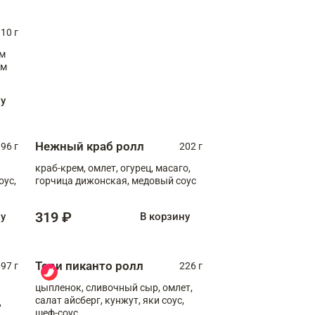
10 г
см
ну
Нежный краб ролл
96 г
202 г
краб-крем, омлет, огурец, масаго,
оус,
горчица дижонская, медовый соус
319 ₽
ну
В корзину
Тори пиканто ролл
97 г
226 г
цыпленок, сливочный сыр, омлет,
салат айсберг, кунжут, яки соус,
,
шеф-соус