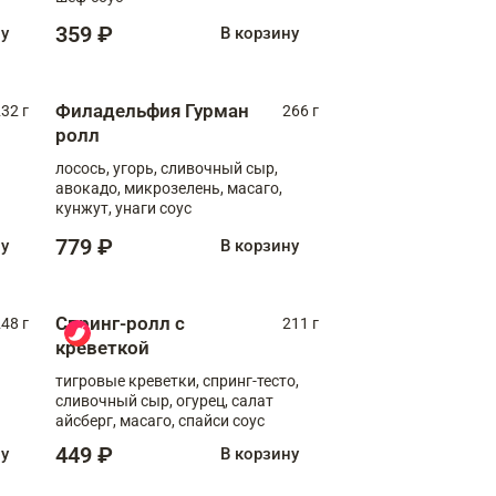
359 ₽
ну
В корзину
Филадельфия Гурман
32 г
266 г
ролл
лосось, угорь, сливочный сыр,
авокадо, микрозелень, масаго,
кунжут, унаги соус
779 ₽
ну
В корзину
Спринг-ролл с
48 г
211 г
креветкой
тигровые креветки, спринг-тесто,
сливочный сыр, огурец, салат
айсберг, масаго, спайси соус
449 ₽
ну
В корзину