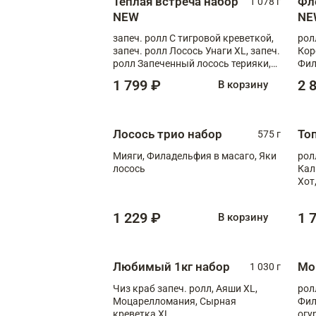
Теплая встреча набор
Фл
1 078 г
NEW
NE
запеч. ролл С тигровой креветкой,
рол
запеч. ролл Лосось Унаги XL, запеч.
Кор
ролл Запеченный лосось терияки,
Фил
запеч. ролл Румяный XL
Лос
1 799 ₽
2 
В корзину
Тиг
зап
Лосось трио набор
То
575 г
Мияги, Филадельфия в масаго, Яки
рол
лосось
Кал
Хот
тер
1 229 ₽
1 
В корзину
Любимый 1кг набор
Мо
1 030 г
Чиз краб запеч. ролл, Аяши XL,
рол
Моцарелломания, Сырная
Фил
креветка XL
огу