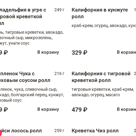
ладельфия в угре с
Калифорния в кунжуте
249 г
1
гровой креветкой
ролл
лл
краб-крем, огурец, авокадо, ку
рь, тигровые креветки, авокадо,
вочный сыр, микрозелень,
жут, унаги соус
9 ₽
329 ₽
В корзину
В корзи
пленок Чука с
Калифорния с тигровой
216 г
2
еховым соусом ролл
креветкой ролл
ленок, чука, сливочный сыр,
тигровые креветки, краб-крем,
кадо, болгарский перец, кунжут,
авокадо, огурец, масаго
ховый соус
9 ₽
479 ₽
В корзину
В корзи
айси лосось ролл
Креветка Чиз ролл
259 г
2