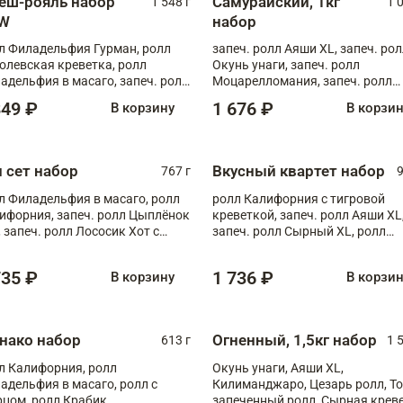
еш-рояль набор
Самурайский, 1кг
1 548 г
1 
W
набор
л Филадельфия Гурман, ролл
запеч. ролл Аяши XL, запеч. ро
олевская креветка, ролл
Окунь унаги, запеч. ролл
адельфия в масаго, запеч. ролл
Моцарелломания, запеч. ролл
ось Унаги XL, запеч. ролл
Килиманджаро
849 ₽
1 676 ₽
В корзину
В корзи
ровая креветка с моцареллой,
еч. ролл Эби краб с лососем
п сет набор
Вкусный квартет набор
767 г
9
л Филадельфия в масаго, ролл
ролл Калифорния с тигровой
ифорния, запеч. ролл Цыплёнок
креветкой, запеч. ролл Аяши XL
, запеч. ролл Лососик Хот с
запеч. ролл Сырный XL, ролл
ияки , запеч. ролл Крабик Хот
Калифорния
735 ₽
1 736 ₽
В корзину
В корзи
нако набор
Огненный, 1,5кг набор
613 г
1 
л Калифорния, ролл
Окунь унаги, Аяши XL,
адельфия в масаго, ролл с
Килиманджаро, Цезарь ролл, Т
рцом, ролл Крабик
запеченный ролл, Сырная крев