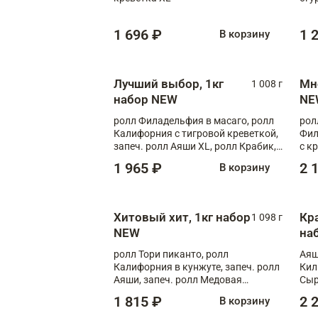
1 696 ₽
1 
В корзину
Лучший выбор, 1кг
Мн
1 008 г
набор NEW
NE
ролл Филадельфия в масаго, ролл
рол
Калифорния с тигровой креветкой,
Фил
запеч. ролл Аяши XL, ролл Крабик,
с к
запеч. ролл Лосось терияки
С т
1 965 ₽
2 
В корзину
Хитовый хит, 1кг набор
Кр
1 098 г
NEW
на
ролл Тори пиканто, ролл
Аяш
Калифорния в кунжуте, запеч. ролл
Кил
Аяши, запеч. ролл Медовая
Сыр
креветка, ролл Филадельфия с
1 815 ₽
2 
В корзину
чукой