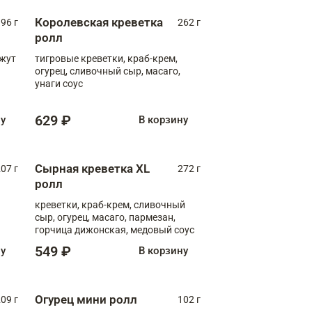
Королевская креветка
96 г
262 г
ролл
нжут
тигровые креветки, краб-крем,
огурец, сливочный сыр, масаго,
унаги соус
629 ₽
ну
В корзину
Сырная креветка XL
07 г
272 г
ролл
креветки, краб-крем, сливочный
сыр, огурец, масаго, пармезан,
горчица дижонская, медовый соус
549 ₽
ну
В корзину
Огурец мини ролл
09 г
102 г