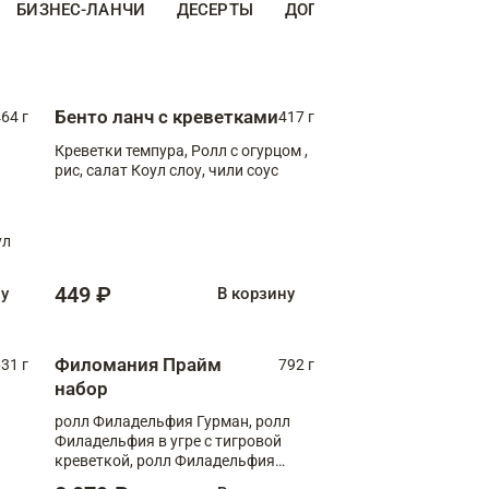
БИЗНЕС-ЛАНЧИ
ДЕСЕРТЫ
ДОПОЛНИТЕЛЬНО
НА
Бенто ланч с креветками
64 г
417 г
Креветки темпура, Ролл с огурцом ,
рис, салат Коул слоу, чили соус
ул
449 ₽
ну
В корзину
Филомания Прайм
31 г
792 г
набор
ролл Филадельфия Гурман, ролл
Филадельфия в угре с тигровой
креветкой, ролл Филадельфия
Прайм с двойным лососем