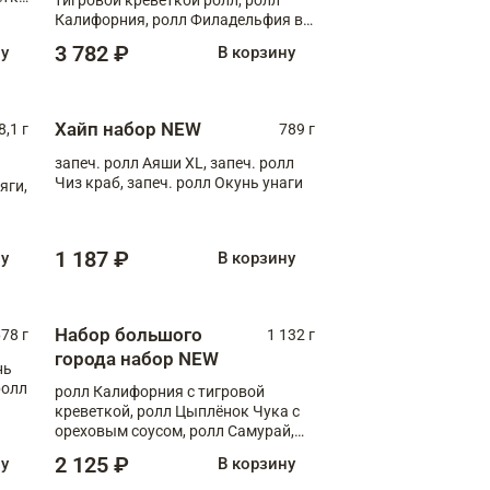
Калифорния, ролл Филадельфия в
масаго, запеч. ролл Румяный XL,
3 782 ₽
ну
В корзину
запеч. ролл Моцарелломания, ролл
Сырная креветка XL, запеч. ролл
Сырный XL
Хайп набор NEW
8,1 г
789 г
запеч. ролл Аяши XL, запеч. ролл
Чиз краб, запеч. ролл Окунь унаги
яги,
1 187 ₽
ну
В корзину
Набор большого
78 г
1 132 г
города набор NEW
нь
ролл
ролл Калифорния с тигровой
креветкой, ролл Цыплёнок Чука с
ореховым соусом, ролл Самурай,
ролл Шиитаке пиканто, Спринг-
2 125 ₽
ну
В корзину
ролл с крабом