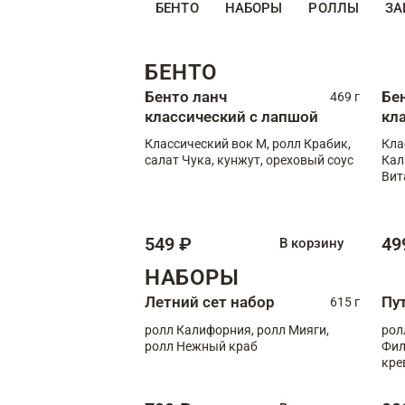
БЕНТО
НАБОРЫ
РОЛЛЫ
ЗА
БЕНТО
Бенто ланч
Бе
469 г
классический с лапшой
кл
Классический вок М, ролл Крабик,
Кла
салат Чука, кунжут, ореховый соус
Кал
Вит
549 ₽
49
В корзину
НАБОРЫ
Летний сет набор
Пу
615 г
ролл Калифорния, ролл Мияги,
рол
ролл Нежный краб
Фил
кре