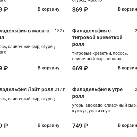
9 ₽
369 ₽
В корзину
В корзи
ладельфия в масаго
Филадельфия с
182 г
2
лл
тигровой креветкой
ролл
ось, сливочный сыр, огурец,
аго
тигровые креветки, лосось,
сливочный сыр, авокадо
9 ₽
669 ₽
В корзину
В корзи
ладельфия Лайт ролл
Филадельфия в угре
217 г
2
ролл
ось, сливочный сыр, огурец
угорь, авокадо, сливочный сыр,
кунжут, унаги соус
9 ₽
749 ₽
В корзину
В корзи