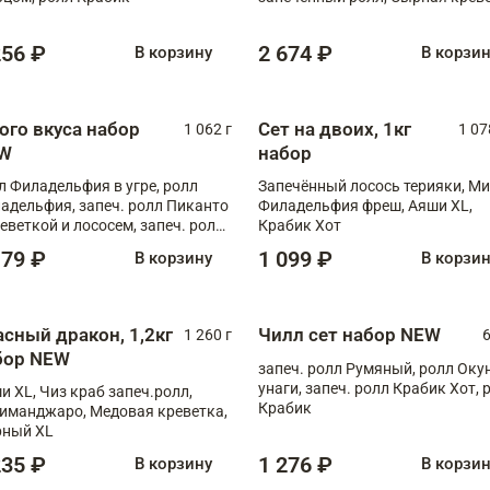
XL
256 ₽
2 674 ₽
В корзину
В корзи
ого вкуса набор
Сет на двоих, 1кг
1 062 г
1 07
W
набор
л Филадельфия в угре, ролл
Запечённый лосось терияки, Ми
адельфия, запеч. ролл Пиканто
Филадельфия фреш, Аяши XL,
реветкой и лососем, запеч. ролл
Крабик Хот
игровой креветкой
179 ₽
1 099 ₽
В корзину
В корзи
асный дракон, 1,2кг
Чилл сет набор NEW
1 260 г
6
бор NEW
запеч. ролл Румяный, ролл Оку
унаги, запеч. ролл Крабик Хот, 
и XL, Чиз краб запеч.ролл,
Крабик
иманджаро, Медовая креветка,
ный XL
235 ₽
1 276 ₽
В корзину
В корзи