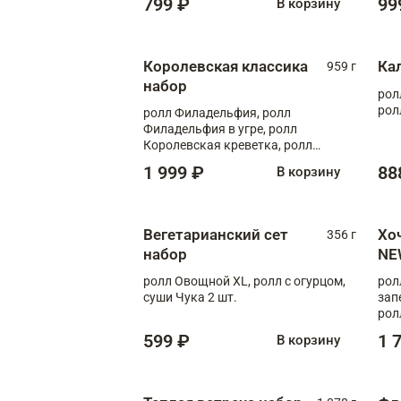
799 ₽
99
В корзину
Королевская классика
Ка
959 г
набор
рол
рол
ролл Филадельфия, ролл
Филадельфия в угре, ролл
Королевская креветка, ролл
Калифорния
1 999 ₽
88
В корзину
Вегетарианский сет
Хо
356 г
набор
NE
ролл Овощной XL, ролл с огурцом,
рол
суши Чука 2 шт.
зап
рол
599 ₽
1 
В корзину