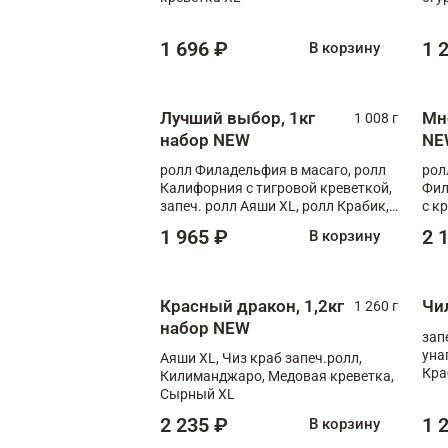
1 696 ₽
1 
В корзину
Лучший выбор, 1кг
Мн
1 008 г
набор NEW
NE
ролл Филадельфия в масаго, ролл
рол
Калифорния с тигровой креветкой,
Фил
запеч. ролл Аяши XL, ролл Крабик,
с к
запеч. ролл Лосось терияки
С т
1 965 ₽
2 
В корзину
Красный дракон, 1,2кг
Чи
1 260 г
набор NEW
зап
уна
Аяши XL, Чиз краб запеч.ролл,
Кра
Килиманджаро, Медовая креветка,
Сырный XL
2 235 ₽
1 
В корзину