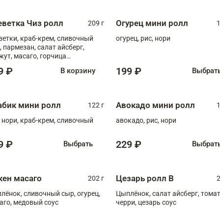
еветка Чиз ролл
Огурец мини ролл
209 г
1
ветки, краб-крем, сливочный
огурец, рис, нори
, пармезан, салат айсберг,
жут, масаго, горчица
онская, медовый соус
9 ₽
199 ₽
В корзину
Выбрат
абик мини ролл
Авокадо мини ролл
122 г
1
, нори, краб-крем, сливочный
авокадо, рис, нори
9 ₽
229 ₽
Выбрать
Выбрат
кен масаго
Цезарь ролл В
202 г
2
лёнок, сливочный сыр, огурец,
Цыплёнок, салат айсберг, тома
аго, медовый соус
черри, цезарь соус