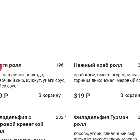
яги ролл
Нежный краб ролл
196 г
2
ось терияки, авокадо,
краб-крем, омлет, огурец, масаг
вочный сыр, кунжут, унаги соус,
горчица дижонская, медовый с
йси соус
9 ₽
319 ₽
В корзину
В корзи
ладельфия с
Филадельфия Гурман
232 г
2
гровой креветкой
ролл
лл
лосось, угорь, сливочный сыр,
авокадо, микрозелень, масаго,