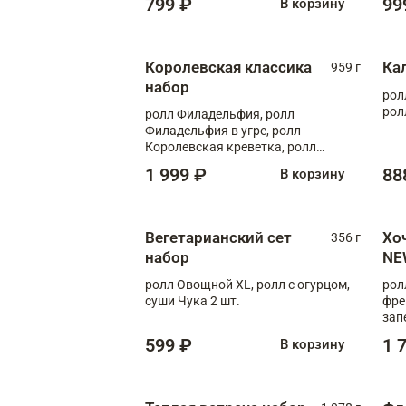
799 ₽
99
В корзину
Королевская классика
Ка
959 г
набор
рол
рол
ролл Филадельфия, ролл
Филадельфия в угре, ролл
Королевская креветка, ролл
Калифорния
1 999 ₽
88
В корзину
Вегетарианский сет
Хо
356 г
набор
NE
ролл Овощной XL, ролл с огурцом,
рол
суши Чука 2 шт.
фре
зап
599 ₽
1 
В корзину