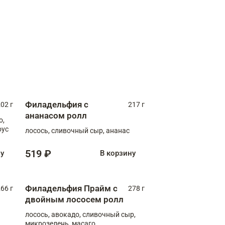
Филадельфия с
02 г
217 г
ананасом ролл
о,
оус
лосось, сливочный сыр, ананас
519 ₽
ну
В корзину
Филадельфия Прайм с
66 г
278 г
двойным лососем ролл
лосось, авокадо, сливочный сыр,
микрозелень, масаго