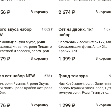
XL
256 ₽
2 674 ₽
В корзину
В корзи
ого вкуса набор
Сет на двоих, 1кг
1 062 г
1 07
W
набор
л Филадельфия в угре, ролл
Запечённый лосось терияки, Ми
адельфия, запеч. ролл Пиканто
Филадельфия фреш, Аяши XL,
реветкой и лососем, запеч. ролл
Крабик Хот
игровой креветкой
179 ₽
1 099 ₽
В корзину
В корзи
лл сет набор NEW
Гранд темпура
678 г
9
еч. ролл Румяный, ролл Окунь
Чиз Краб запеч. ролл, Запечен
ги, запеч. ролл Крабик Хот, ролл
лосось терияки запеч. ролл, Це
бик
темпура ролл, Ролл Темпура с
креветкой
276 ₽
1 299 ₽
В корзину
В корзи