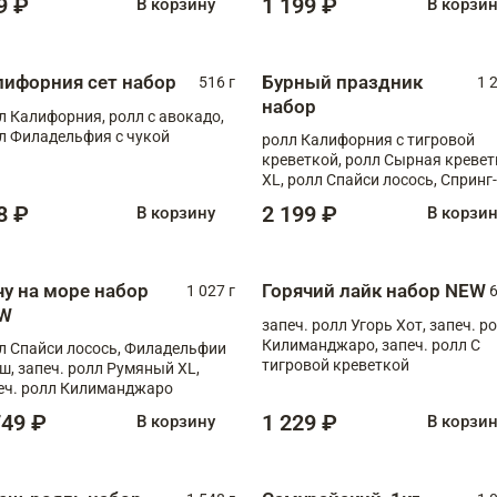
9 ₽
1 199 ₽
В корзину
В корзи
лифорния сет набор
Бурный праздник
516 г
1 
набор
л Калифорния, ролл с авокадо,
л Филадельфия с чукой
ролл Калифорния с тигровой
креветкой, ролл Сырная кревет
XL, ролл Спайси лосось, Спринг-
ролл с угрем и лососем, запеч. 
8 ₽
2 199 ₽
В корзину
В корзи
Медовая креветка
чу на море набор
Горячий лайк набор NEW
1 027 г
6
W
запеч. ролл Угорь Хот, запеч. р
Килиманджаро, запеч. ролл С
л Спайси лосось, Филадельфии
тигровой креветкой
ш, запеч. ролл Румяный XL,
еч. ролл Килиманджаро
749 ₽
1 229 ₽
В корзину
В корзи