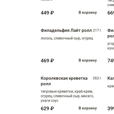
тиг
сли
449 ₽
66
В корзину
Филадельфия Лайт ролл
Фи
217 г
ро
лосось, сливочный сыр, огурец
уго
кун
469 ₽
74
В корзину
Королевская креветка
Ка
262 г
ролл
кра
тигровые креветки, краб-крем,
огурец, сливочный сыр, масаго,
унаги соус
629 ₽
39
В корзину