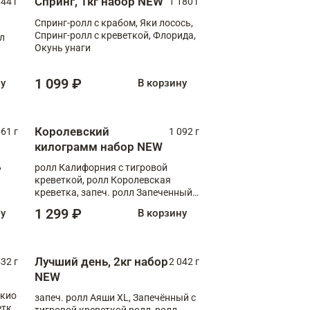
Спринг, 1кг набор NEW
044 г
1 180 г
Спринг-ролл с крабом, Яки лосось,
Спринг-ролл с креветкой, Флорида,
лл
Окунь унаги
1 099 ₽
ну
В корзину
Королевский
61 г
1 092 г
килограмм набор NEW
,
ролл Калифорния с тигровой
креветкой, ролл Королевская
креветка, запеч. ролл Запеченный
лосось терияки, запеч. ролл Аяши
1 299 ₽
ну
В корзину
XL, запеч. ролл Крабик Хот
Лучший день, 2кг набор
532 г
2 042 г
NEW
окио
запеч. ролл Аяши XL, Запечённый с
етка
тигровой креветкой ролл, ролл