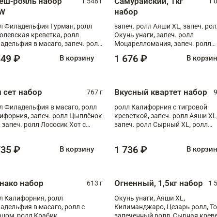
еш-рояль набор
Самурайский, 1кг
1 548 г
1 
W
набор
л Филадельфия Гурман, ролл
запеч. ролл Аяши XL, запеч. ро
олевская креветка, ролл
Окунь унаги, запеч. ролл
адельфия в масаго, запеч. ролл
Моцарелломания, запеч. ролл
ось Унаги XL, запеч. ролл
Килиманджаро
849 ₽
1 676 ₽
В корзину
В корзи
ровая креветка с моцареллой,
еч. ролл Эби краб с лососем
п сет набор
Вкусный квартет набор
767 г
9
л Филадельфия в масаго, ролл
ролл Калифорния с тигровой
ифорния, запеч. ролл Цыплёнок
креветкой, запеч. ролл Аяши XL
, запеч. ролл Лососик Хот с
запеч. ролл Сырный XL, ролл
ияки , запеч. ролл Крабик Хот
Калифорния
735 ₽
1 736 ₽
В корзину
В корзи
нако набор
Огненный, 1,5кг набор
613 г
1 
л Калифорния, ролл
Окунь унаги, Аяши XL,
адельфия в масаго, ролл с
Килиманджаро, Цезарь ролл, Т
рцом, ролл Крабик
запеченный ролл, Сырная крев