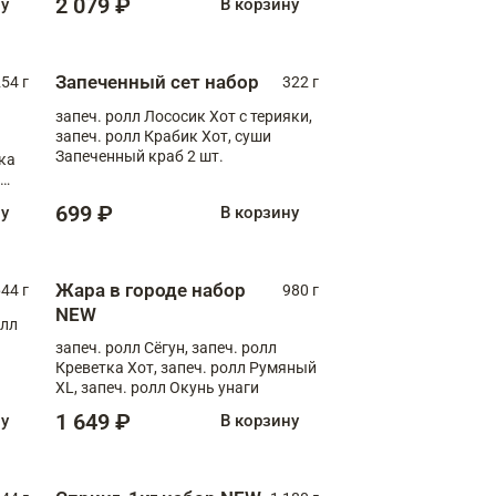
2 079 ₽
ну
В корзину
Запеченный сет набор
254 г
322 г
запеч. ролл Лососик Хот с терияки,
запеч. ролл Крабик Хот, суши
Запеченный краб 2 шт.
ка
ролл
699 ₽
ну
В корзину
Жара в городе набор
44 г
980 г
NEW
олл
запеч. ролл Сёгун, запеч. ролл
Креветка Хот, запеч. ролл Румяный
XL, запеч. ролл Окунь унаги
1 649 ₽
ну
В корзину