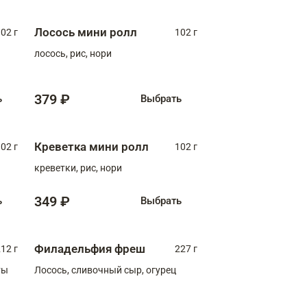
Лосось мини ролл
02 г
102 г
лосось, рис, нори
379 ₽
ь
Выбрать
Креветка мини ролл
02 г
102 г
креветки, рис, нори
349 ₽
ь
Выбрать
Филадельфия фреш
12 г
227 г
ты
Лосось, сливочный сыр, огурец