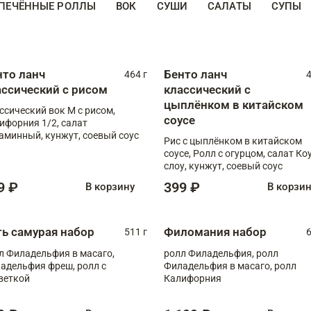
ПЕЧЁННЫЕ РОЛЛЫ
ВОК
СУШИ
САЛАТЫ
СУПЫ
нто ланч
Бенто ланч
464 г
4
ассический с рисом
классический с
цыплёнком в китайском
ссический вок М с рисом,
соусе
ифорния 1/2, салат
аминный, кунжут, соевый соус
Рис с цыплёнком в китайском
соусе, Ролл с огурцом, салат Ко
слоу, кунжут, соевый соус
9 ₽
399 ₽
В корзину
В корзи
ть самурая набор
Филомания набор
511 г
6
л Филадельфия в масаго,
ролл Филадельфия, ролл
адельфия фреш, ролл с
Филадельфия в масаго, ролл
веткой
Калифорния