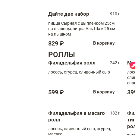
Дайте две набор
910 г
пицца Сырная с цыплёнком 25см
на пышном, пицца Аль Шам 25 см
на пышном
829 ₽
В корзину
РОЛЛЫ
Филадельфия ролл
Ми
242 г
лосось, огурец, сливочный сыр
лос
сли
спа
599 ₽
39
В корзину
Филадельфия в масаго
Фи
182 г
ролл
ти
ро
лосось, сливочный сыр, огурец,
масаго