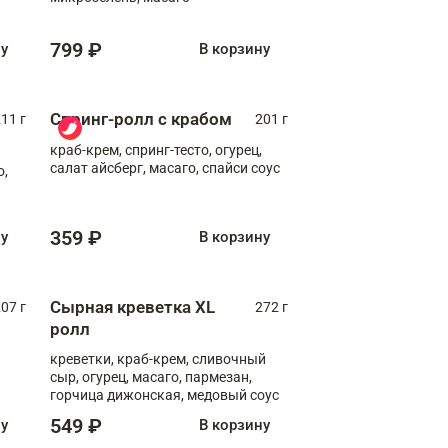
799 ₽
ну
В корзину
Спринг-ролл с крабом
11 г
201 г
краб-крем, спринг-тесто, огурец,
салат айсберг, масаго, спайси соус
о,
359 ₽
ну
В корзину
Сырная креветка XL
07 г
272 г
ролл
креветки, краб-крем, сливочный
сыр, огурец, масаго, пармезан,
горчица дижонская, медовый соус
549 ₽
ну
В корзину