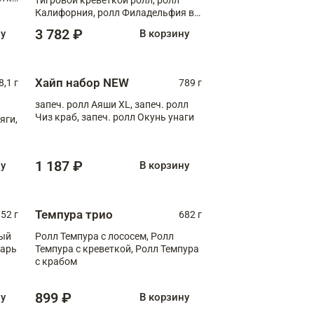
Калифорния, ролл Филадельфия в
масаго, запеч. ролл Румяный XL,
3 782 ₽
ну
В корзину
запеч. ролл Моцарелломания, ролл
Сырная креветка XL, запеч. ролл
Сырный XL
Хайп набор NEW
8,1 г
789 г
запеч. ролл Аяши XL, запеч. ролл
Чиз краб, запеч. ролл Окунь унаги
яги,
1 187 ₽
ну
В корзину
Темпура трио
52 г
682 г
ный
Ролл Темпура с лососем, Ролл
зарь
Темпура с креветкой, Ролл Темпура
с крабом
899 ₽
ну
В корзину