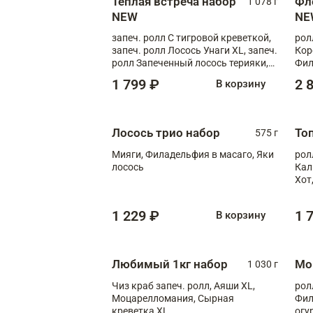
Теплая встреча набор
Фл
1 078 г
NEW
NE
запеч. ролл С тигровой креветкой,
рол
запеч. ролл Лосось Унаги XL, запеч.
Кор
ролл Запеченный лосось терияки,
Фил
запеч. ролл Румяный XL
Лос
1 799 ₽
2 
В корзину
Тиг
зап
Лосось трио набор
То
575 г
Мияги, Филадельфия в масаго, Яки
рол
лосось
Кал
Хот
тер
1 229 ₽
1 
В корзину
Любимый 1кг набор
Мо
1 030 г
Чиз краб запеч. ролл, Аяши XL,
рол
Моцарелломания, Сырная
Фил
креветка XL
огу