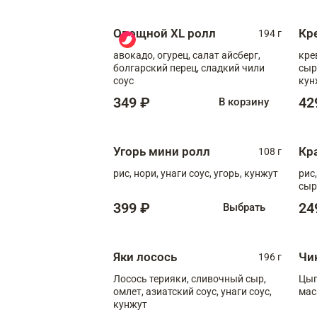
Овощной XL ролл
Кр
194 г
авокадо, огурец, салат айсберг,
кре
болгарский перец, сладкий чили
сыр
соус
кун
диж
349 ₽
42
В корзину
Угорь мини ролл
Кр
108 г
рис, нори, унаги соус, угорь, кунжут
рис
сыр
399 ₽
24
Выбрать
Яки лосось
Чи
196 г
Лосось терияки, сливочный сыр,
Цып
омлет, азиатский соус, унаги соус,
мас
кунжут