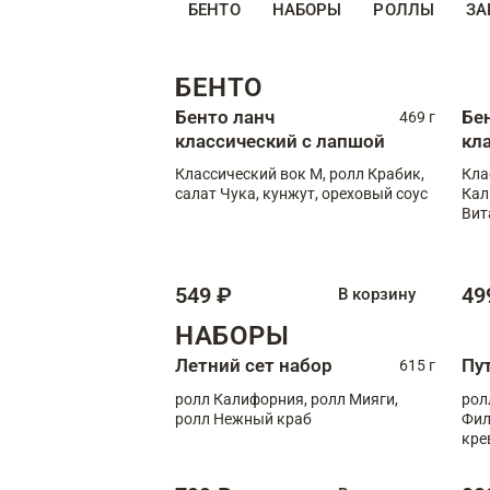
БЕНТО
НАБОРЫ
РОЛЛЫ
ЗА
БЕНТО
Бенто ланч
Бе
469 г
классический с лапшой
кл
Классический вок М, ролл Крабик,
Кла
салат Чука, кунжут, ореховый соус
Кал
Вит
549 ₽
49
В корзину
НАБОРЫ
Летний сет набор
Пу
615 г
ролл Калифорния, ролл Мияги,
рол
ролл Нежный краб
Фил
кре