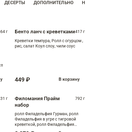
ДЕСЕРТЫ
ДОПОЛНИТЕЛЬНО
НАПИТКИ
Бенто ланч с креветками
64 г
417 г
Креветки темпура, Ролл с огурцом ,
рис, салат Коул слоу, чили соус
ул
449 ₽
ну
В корзину
Филомания Прайм
31 г
792 г
набор
ролл Филадельфия Гурман, ролл
Филадельфия в угре с тигровой
креветкой, ролл Филадельфия
Прайм с двойным лососем