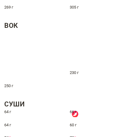
269 г
305 г
ВОК
230 г
250 г
СУШИ
64 г
66 г
64 г
60 г