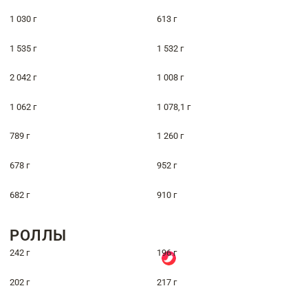
1 030 г
613 г
1 535 г
1 532 г
2 042 г
1 008 г
1 062 г
1 078,1 г
789 г
1 260 г
678 г
952 г
682 г
910 г
РОЛЛЫ
242 г
196 г
202 г
217 г