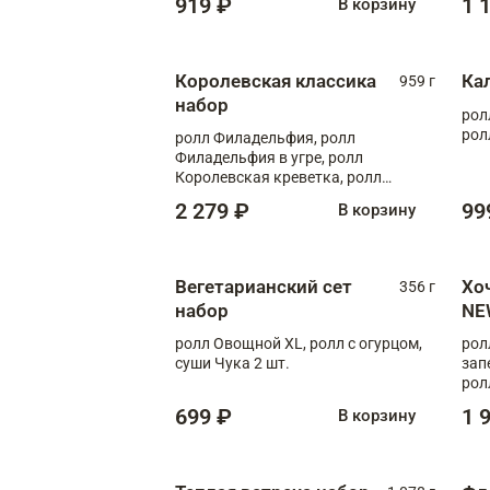
919 ₽
1 
В корзину
Королевская классика
Ка
959 г
набор
рол
рол
ролл Филадельфия, ролл
Филадельфия в угре, ролл
Королевская креветка, ролл
Калифорния
2 279 ₽
99
В корзину
Вегетарианский сет
Хо
356 г
набор
NE
ролл Овощной XL, ролл с огурцом,
рол
суши Чука 2 шт.
зап
рол
699 ₽
1 
В корзину