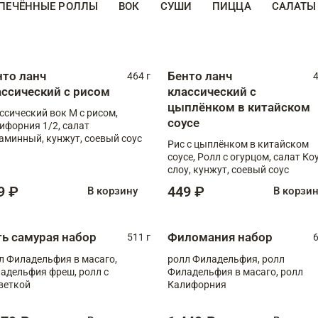
ПЕЧЁННЫЕ РОЛЛЫ
ВОК
СУШИ
ПИЦЦА
САЛАТЫ
нто ланч
Бенто ланч
464 г
4
ассический с рисом
классический с
цыплёнком в китайском
ссический вок М с рисом,
соусе
ифорния 1/2, салат
аминный, кунжут, соевый соус
Рис с цыплёнком в китайском
соусе, Ролл с огурцом, салат Ко
слоу, кунжут, соевый соус
9 ₽
449 ₽
В корзину
В корзи
ть самурая набор
Филомания набор
511 г
6
л Филадельфия в масаго,
ролл Филадельфия, ролл
адельфия фреш, ролл с
Филадельфия в масаго, ролл
веткой
Калифорния