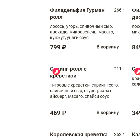
Филадельфия Гурман
Фи
266 г
ролл
дв
лосось, угорь, сливочный сыр,
лос
авокадо, микрозелень, масаго,
мик
кунжут, унаги соус
799 ₽
84
В корзину
Спринг-ролл с
Сп
211 г
креветкой
кра
сал
тигровые креветки, спринг-тесто,
сливочный сыр, огурец, салат
айсберг, масаго, спайси соус
469 ₽
34
В корзину
Королевская креветка
Ка
262 г