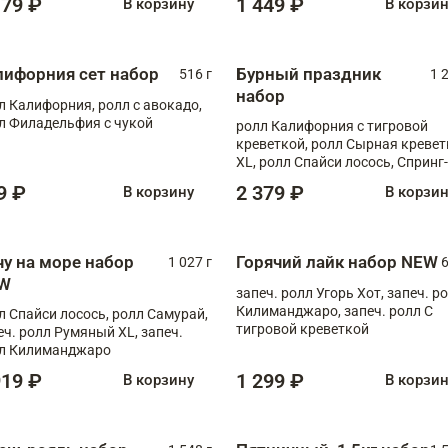
179 ₽
1 449 ₽
В корзину
В корзи
лифорния сет набор
Бурный праздник
516 г
1 
набор
л Калифорния, ролл с авокадо,
л Филадельфия с чукой
ролл Калифорния с тигровой
креветкой, ролл Сырная кревет
XL, ролл Спайси лосось, Спринг-
ролл с угрем и лососем, запеч. 
9 ₽
2 379 ₽
В корзину
В корзи
Медовая креветка
чу на море набор
Горячий лайк набор NEW
1 027 г
6
W
запеч. ролл Угорь Хот, запеч. р
Килиманджаро, запеч. ролл С
л Спайси лосось, ролл Самурай,
тигровой креветкой
еч. ролл Румяный XL, запеч.
л Килиманджаро
919 ₽
1 299 ₽
В корзину
В корзи