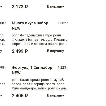
ролл Запеченный лосось терияки
3 173 ₽
ну
В корзину
Много вкуса набор
008 г
1 062 г
NEW
лл
ролл Филадельфия в угре, ролл
ой,
Филадельфия, запеч. ролл Пиканто
ик,
с креветкой и лососем, запеч. ролл
С тигровой креветкой
2 499 ₽
ну
В корзину
Фортуна, 1,2кг набор
098 г
1 223 г
NEW
ролл Калифорния, ролл Самурай,
ролл
запеч. ролл Флорида, запеч. ролл
Килиманджаро, запеч. ролл Окунь
унаги
2 405 ₽
ну
В корзину