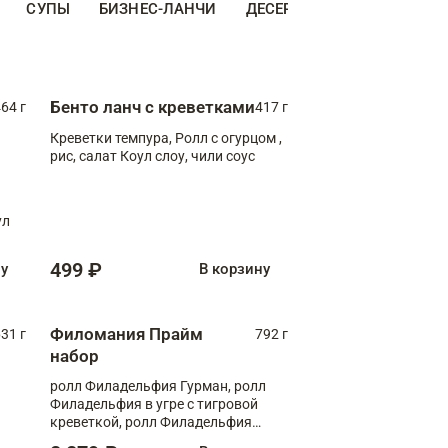
СУПЫ
БИЗНЕС-ЛАНЧИ
ДЕСЕРТЫ
ДОПОЛНИТЕ
Бенто ланч с креветками
64 г
417 г
Креветки темпура, Ролл с огурцом ,
рис, салат Коул слоу, чили соус
ул
499 ₽
ну
В корзину
Филомания Прайм
31 г
792 г
набор
ролл Филадельфия Гурман, ролл
Филадельфия в угре с тигровой
креветкой, ролл Филадельфия
Прайм с двойным лососем