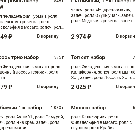
еш-рояль набор
Пятничный, 1,5кг набор
1 548 г
1 
W
запеч. ролл Моцарелломания,
запеч. ролл Окунь унаги, запеч.
л Филадельфия Гурман, ролл
ролл Медовая креветка, запеч.
олевская креветка, ролл
ролл Аяши XL, ролл Тори пикант
адельфия в масаго, запеч. ролл
ролл Сырная креветка XL
ось Унаги XL, запеч. ролл
049 ₽
2 974 ₽
В корзину
В корзи
ровая креветка с моцареллой,
еч. ролл Эби краб с лососем
сось трио набор
Топ сет набор
575 г
7
л Филадельфия в масаго, ролл
ролл Филадельфия в масаго, ро
вочный лосось терияки, ролл
Калифорния, запеч. ролл Цыпл
ги
Хот, запеч. ролл Лососик Хот с
терияки , запеч. ролл Крабик Хо
379 ₽
2 025 ₽
В корзину
В корзи
бимый 1кг набор
Монако набор
1 030 г
6
еч. ролл Аяши XL, ролл Самурай,
ролл Калифорния, ролл
еч. ролл Чиз краб, запеч. ролл
Филадельфия в масаго, ролл с
арелломания
огурцом, ролл Крабик