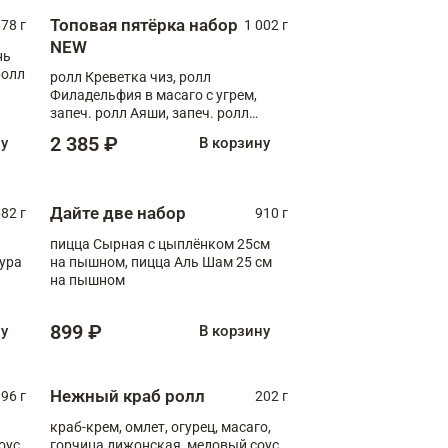
Топовая пятёрка набор
78 г
1 002 г
NEW
нь
ролл
ролл Креветка чиз, ролл
Филадельфия в масаго с угрем,
запеч. ролл Аяши, запеч. ролл
Румяный, ролл Окунь унаги
2 385 ₽
ну
В корзину
Дайте две набор
82 г
910 г
пицца Сырная с цыплёнком 25см
пура
на пышном, пицца Аль Шам 25 см
на пышном
899 ₽
ну
В корзину
Нежный краб ролл
96 г
202 г
краб-крем, омлет, огурец, масаго,
оус,
горчица дижонская, медовый соус