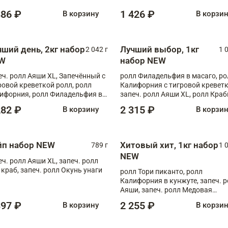
886 ₽
1 426 ₽
В корзину
В корзи
чший день, 2кг набор
Лучший выбор, 1кг
2 042 г
1 
W
набор NEW
еч. ролл Аяши XL, Запечённый с
ролл Филадельфия в масаго, ро
ровой креветкой ролл, ролл
Калифорния с тигровой креветк
ифорния, ролл Филадельфия в
запеч. ролл Аяши XL, ролл Краб
аго, запеч. ролл Румяный XL,
запеч. ролл Лосось терияки
282 ₽
2 315 ₽
В корзину
В корзи
еч. ролл Моцарелломания, ролл
ная креветка XL, запеч. ролл
ный XL
йп набор NEW
Хитовый хит, 1кг набор
789 г
1 
NEW
еч. ролл Аяши XL, запеч. ролл
 краб, запеч. ролл Окунь унаги
ролл Тори пиканто, ролл
Калифорния в кунжуте, запеч. 
Аяши, запеч. ролл Медовая
креветка, ролл Филадельфия с
397 ₽
2 255 ₽
В корзину
В корзи
чукой