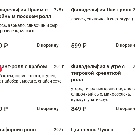
ладельфия Прайм с
Филадельфия Лайт ролл
278 г
2
ойным лососем ролл
лосось, сливочный сыр, огурец
ось, авокадо, сливочный сыр,
розелень, масаго
9 ₽
599 ₽
В корзину
В корзи
ринг-ролл с крабом
Филадельфия в угре с
201 г
2
тигровой креветкой
б-крем, спринг-тесто, огурец,
ролл
ат айсберг, масаго, спайси соус
угорь, тигровые креветки, авок
сливочный сыр, микрозелень,
кунжут, унаги соус
9 ₽
849 ₽
В корзину
В корзи
лифорния ролл
Цыпленок Чука с
207 г
2