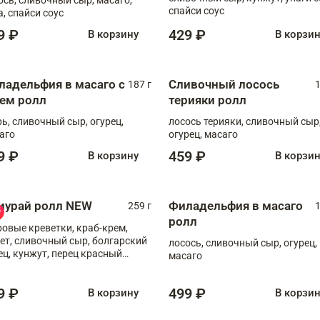
спайси соус
а, спайси соус
9 ₽
429 ₽
В корзину
В корзи
ладельфия в масаго с
Сливочный лосось
187 г
1
рем ролл
терияки ролл
рь, сливочный сыр, огурец,
лосось терияки, сливочный сыр
аго
огурец, масаго
9 ₽
459 ₽
В корзину
В корзи
мурай ролл NEW
Филадельфия в масаго
259 г
1
ролл
ровые креветки, краб-крем,
ет, сливочный сыр, болгарский
лосось, сливочный сыр, огурец,
ец, кунжут, перец красный
масаго
отый, масаго, шеф-соус
9 ₽
499 ₽
В корзину
В корзи