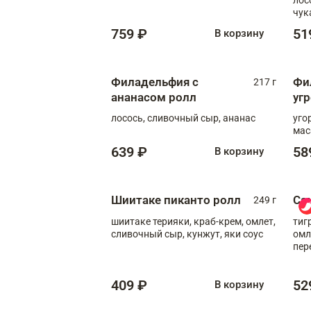
чук
759 ₽
51
В корзину
Филадельфия с
Фи
217 г
ананасом ролл
уг
лосось, сливочный сыр, ананас
уго
мас
639 ₽
58
В корзину
Шиитаке пиканто ролл
Са
249 г
шиитаке терияки, краб-крем, омлет,
тиг
сливочный сыр, кунжут, яки соус
омл
пер
мол
409 ₽
52
В корзину