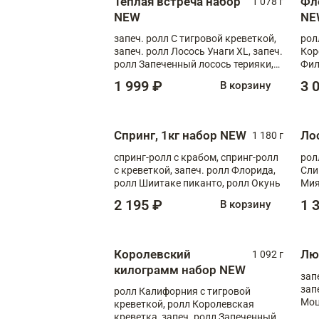
Теплая встреча набор
Фл
1 078 г
NEW
NE
запеч. ролл С тигровой креветкой,
рол
запеч. ролл Лосось Унаги XL, запеч.
Кор
ролл Запеченный лосось терияки,
Фил
запеч. ролл Румяный XL
Лос
1 999 ₽
3 
В корзину
Тиг
зап
Спринг, 1кг набор NEW
Ло
1 180 г
спринг-ролл с крабом, спринг-ролл
рол
с креветкой, запеч. ролл Флорида,
Сли
ролл Шиитаке пиканто, ролл Окунь
Мия
2 195 ₽
1 
В корзину
Королевский
Лю
1 092 г
килограмм набор NEW
зап
зап
ролл Калифорния с тигровой
Моц
креветкой, ролл Королевская
креветка, запеч. ролл Запеченный