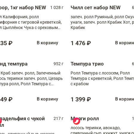
рор, 1кг набор NEW
Чилл сет набор NEW
1 028 г
6
л Калифорния, ролл
запеч. ролл Румяный, ролл Оку
ифорния с тигровой креветкой,
унаги, запеч. ролл Крабик Хот, 
л Цыплёнок Чука с ореховым
Крабик
сом, ролл Мияги, ролл Нежный
б
235 ₽
1 476 ₽
В корзину
В корзи
анд темпура
Темпура трио
952 г
6
 Краб запеч. ролл, Запеченный
Ролл Темпура с лососем, Ролл
ось терияки запеч. ролл, Цезарь
Темпура с креветкой, Ролл Тем
пура ролл, Ролл Темпура с
с крабом
веткой
649 ₽
1 399 ₽
В корзину
В корзи
ладельфия с чукой
Мияги ролл
217 г
1
лл
лосось терияки, авокадо,
сливочный сыр, кунжут, унаги с
ось, сливочный сыр, масаго,