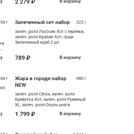
2 279 ₽
ну
В корзину
Запеченный сет набор
254 г
322 г
запеч. ролл Лососик Хот с терияки,
запеч. ролл Крабик Хот, суши
Запеченный краб 2 шт.
ка
ролл
789 ₽
ну
В корзину
Жара в городе набор
44 г
980 г
NEW
олл
запеч. ролл Сёгун, запеч. ролл
Креветка Хот, запеч. ролл Румяный
XL, запеч. ролл Окунь унаги
1 799 ₽
ну
В корзину