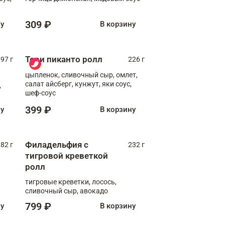
309 ₽
ну
В корзину
Тори пиканто ролл
97 г
226 г
цыпленок, сливочный сыр, омлет,
салат айсберг, кунжут, яки соус,
,
шеф-соус
399 ₽
ну
В корзину
Филадельфия с
82 г
232 г
тигровой креветкой
ролл
тигровые креветки, лосось,
сливочный сыр, авокадо
799 ₽
ну
В корзину