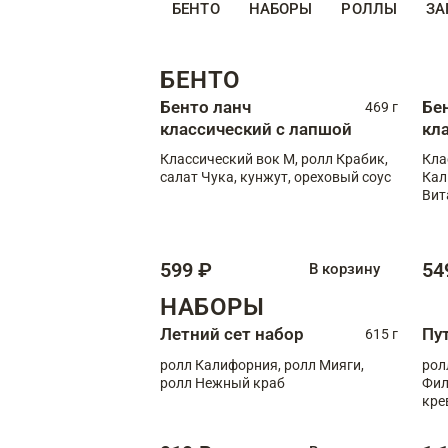
БЕНТО
НАБОРЫ
РОЛЛЫ
ЗА
БЕНТО
Бенто ланч
Бе
469 г
классический с лапшой
кл
Классический вок М, ролл Крабик,
Кла
салат Чука, кунжут, ореховый соус
Кал
Вит
599 ₽
54
В корзину
НАБОРЫ
Летний сет набор
Пу
615 г
ролл Калифорния, ролл Мияги,
рол
ролл Нежный краб
Фил
кре