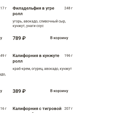
Филадельфия в угре
17 г
248 г
ролл
угорь, авокадо, сливочный сыр,
кунжут, унаги соус
789 ₽
ну
В корзину
Калифорния в кунжуте
49 г
196 г
ролл
краб-крем, огурец, авокадо, кунжут
адо,
389 ₽
ну
В корзину
Калифорния с тигровой
16 г
207 г