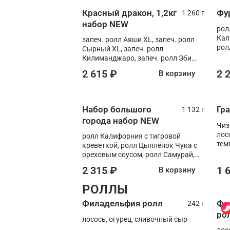
Красный дракон, 1,2кг
Фу
1 260 г
набор NEW
рол
Кал
запеч. ролл Аяши XL, запеч. ролл
рол
Сырный XL, запеч. ролл
соу
Килиманджаро, запеч. ролл Эби
кра
краб с лососем, запеч. ролл Чиз
2 615 ₽
2 
В корзину
краб
Набор большого
Гр
1 132 г
города набор NEW
Чиз
лос
ролл Калифорния с тигровой
тем
креветкой, ролл Цыплёнок Чука с
кре
ореховым соусом, ролл Самурай,
ролл Шиитаке пиканто, Спринг-
2 315 ₽
1 
В корзину
ролл с крабом
РОЛЛЫ
Филадельфия ролл
Фи
242 г
ро
лосось, огурец, сливочный сыр
лос