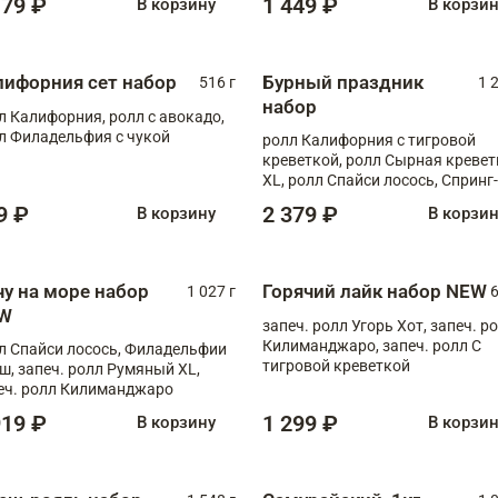
179 ₽
1 449 ₽
В корзину
В корзи
лифорния сет набор
Бурный праздник
516 г
1 
набор
л Калифорния, ролл с авокадо,
л Филадельфия с чукой
ролл Калифорния с тигровой
креветкой, ролл Сырная кревет
XL, ролл Спайси лосось, Спринг-
ролл с угрем и лососем, запеч. 
9 ₽
2 379 ₽
В корзину
В корзи
Медовая креветка
чу на море набор
Горячий лайк набор NEW
1 027 г
6
W
запеч. ролл Угорь Хот, запеч. р
Килиманджаро, запеч. ролл С
л Спайси лосось, Филадельфии
тигровой креветкой
ш, запеч. ролл Румяный XL,
еч. ролл Килиманджаро
919 ₽
1 299 ₽
В корзину
В корзи