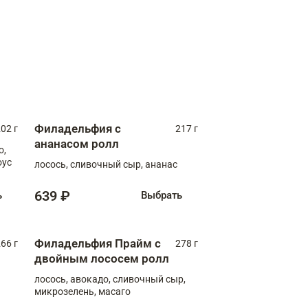
Филадельфия с
02 г
217 г
ананасом ролл
о,
оус
лосось, сливочный сыр, ананас
639 ₽
ь
Выбрать
Филадельфия Прайм с
66 г
278 г
двойным лососем ролл
лосось, авокадо, сливочный сыр,
микрозелень, масаго