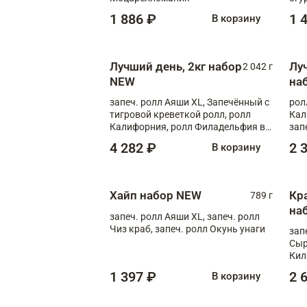
1 886 ₽
1 
В корзину
Лучший день, 2кг набор
Лу
2 042 г
NEW
на
запеч. ролл Аяши XL, Запечённый с
рол
тигровой креветкой ролл, ролл
Кал
Калифорния, ролл Филадельфия в
зап
масаго, запеч. ролл Румяный XL,
зап
4 282 ₽
2 
В корзину
запеч. ролл Моцарелломания, ролл
Сырная креветка XL, запеч. ролл
Сырный XL
Хайп набор NEW
Кр
789 г
на
запеч. ролл Аяши XL, запеч. ролл
Чиз краб, запеч. ролл Окунь унаги
зап
Сыр
Кил
кра
1 397 ₽
2 
В корзину
кра