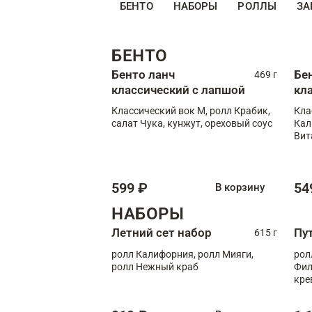
БЕНТО
НАБОРЫ
РОЛЛЫ
ЗА
БЕНТО
Бенто ланч
Бе
469 г
классический с лапшой
кл
Классический вок М, ролл Крабик,
Кла
салат Чука, кунжут, ореховый соус
Кал
Вит
599 ₽
54
В корзину
НАБОРЫ
Летний сет набор
Пу
615 г
ролл Калифорния, ролл Мияги,
рол
ролл Нежный краб
Фил
кре