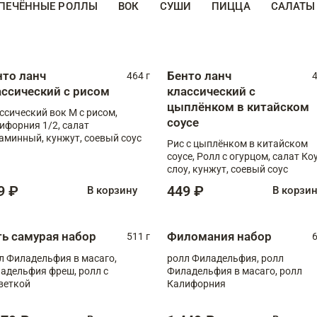
ПЕЧЁННЫЕ РОЛЛЫ
ВОК
СУШИ
ПИЦЦА
САЛАТЫ
нто ланч
Бенто ланч
464 г
4
ассический с рисом
классический с
цыплёнком в китайском
ссический вок М с рисом,
соусе
ифорния 1/2, салат
аминный, кунжут, соевый соус
Рис с цыплёнком в китайском
соусе, Ролл с огурцом, салат Ко
слоу, кунжут, соевый соус
9 ₽
449 ₽
В корзину
В корзи
ть самурая набор
Филомания набор
511 г
6
л Филадельфия в масаго,
ролл Филадельфия, ролл
адельфия фреш, ролл с
Филадельфия в масаго, ролл
веткой
Калифорния