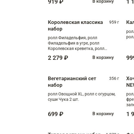
919 ₽
1 
В корзину
Королевская классика
Ка
959 г
набор
рол
рол
ролл Филадельфия, ролл
Филадельфия в угре, ролл
Королевская креветка, ролл
Калифорния
2 279 ₽
99
В корзину
Вегетарианский сет
Хо
356 г
набор
NE
ролл Овощной XL, ролл с огурцом,
рол
суши Чука 2 шт.
фре
зап
699 ₽
1 
В корзину