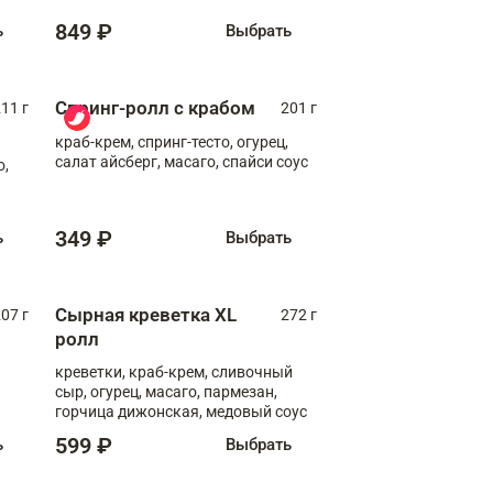
849 ₽
ь
Выбрать
Спринг-ролл с крабом
11 г
201 г
краб-крем, спринг-тесто, огурец,
салат айсберг, масаго, спайси соус
о,
349 ₽
ь
Выбрать
Сырная креветка XL
07 г
272 г
ролл
креветки, краб-крем, сливочный
сыр, огурец, масаго, пармезан,
горчица дижонская, медовый соус
599 ₽
ь
Выбрать