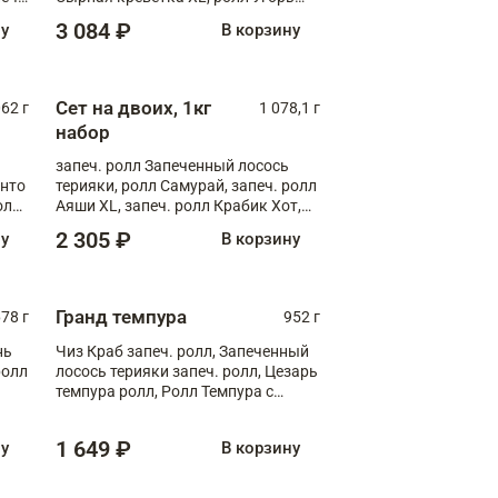
,
шиитаке, ролл Шиитаке пиканто
3 084 ₽
ну
В корзину
ки
Сет на двоих, 1кг
062 г
1 078,1 г
набор
запеч. ролл Запеченный лосось
анто
терияки, ролл Самурай, запеч. ролл
олл
Аяши XL, запеч. ролл Крабик Хот,
ролл Мияги
2 305 ₽
ну
В корзину
Гранд темпура
78 г
952 г
нь
Чиз Краб запеч. ролл, Запеченный
ролл
лосось терияки запеч. ролл, Цезарь
темпура ролл, Ролл Темпура с
креветкой
1 649 ₽
ну
В корзину