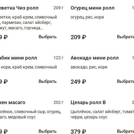
еветка Чиз ролл
Огурец мини ролл
209 г
1
ветки, краб-крем, сливочный
огурец, рис, нори
, пармезан, салат айсберг,
жут, масаго, горчица
онская, медовый соус
9 ₽
209 ₽
Выбрать
Выбрат
абик мини ролл
Авокадо мини ролл
122 г
1
, нори, краб-крем, сливочный
авокадо, рис, нори
9 ₽
249 ₽
Выбрать
Выбрат
кен масаго
Цезарь ролл В
202 г
2
лёнок, сливочный сыр, огурец,
Цыплёнок, салат айсберг, тома
аго, медовый соус
черри, цезарь соус
9 ₽
379 ₽
Выбрать
Выбрат