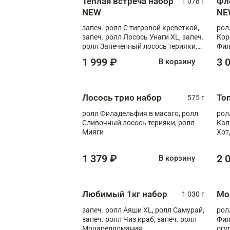
Теплая встреча набор
Фл
1 078 г
NEW
NE
запеч. ролл С тигровой креветкой,
рол
запеч. ролл Лосось Унаги XL, запеч.
Кор
ролл Запеченный лосось терияки,
Фил
запеч. ролл Румяный XL
Лос
1 999 ₽
3 
В корзину
Тиг
зап
Лосось трио набор
То
575 г
ролл Филадельфия в масаго, ролл
рол
Сливочный лосось терияки, ролл
Кал
Мияги
Хот
тер
1 379 ₽
2 
В корзину
Любимый 1кг набор
Мо
1 030 г
запеч. ролл Аяши XL, ролл Самурай,
рол
запеч. ролл Чиз краб, запеч. ролл
Фил
Моцарелломания
огу