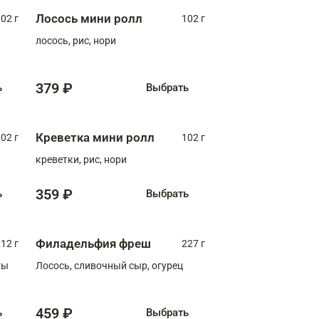
Лосось мини ролл
02 г
102 г
лосось, рис, нори
379 ₽
ь
Выбрать
Креветка мини ролл
02 г
102 г
креветки, рис, нори
359 ₽
ь
Выбрать
Филадельфия фреш
12 г
227 г
ты
Лосось, сливочный сыр, огурец
459 ₽
ь
Выбрать