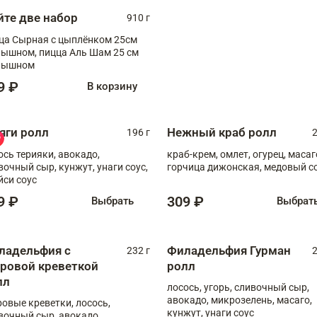
йте две набор
910 г
ца Сырная с цыплёнком 25см
, пицца Аль Шам 25 см
пышном
9 ₽
В корзину
яги ролл
Нежный краб ролл
196 г
2
ось терияки, авокадо,
краб-крем, омлет, огурец, масаг
вочный сыр, кунжут, унаги соус,
горчица дижонская, медовый с
йси соус
9 ₽
309 ₽
Выбрать
Выбрат
ладельфия с
Филадельфия Гурман
232 г
2
гровой креветкой
ролл
лл
лосось, угорь, сливочный сыр,
авокадо, микрозелень, масаго,
ровые креветки, лосось,
кунжут, унаги соус
вочный сыр, авокадо