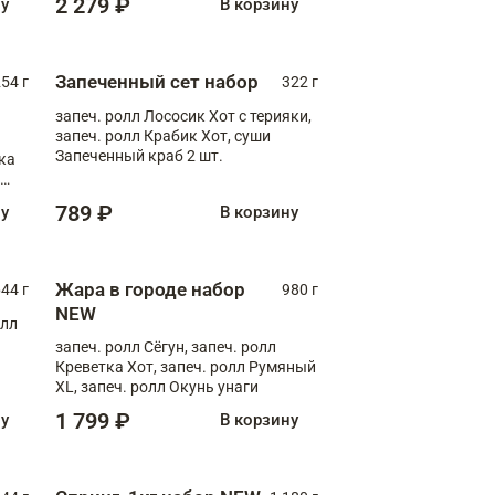
2 279 ₽
ну
В корзину
Запеченный сет набор
254 г
322 г
запеч. ролл Лососик Хот с терияки,
запеч. ролл Крабик Хот, суши
Запеченный краб 2 шт.
ка
ролл
789 ₽
ну
В корзину
Жара в городе набор
44 г
980 г
NEW
олл
запеч. ролл Сёгун, запеч. ролл
Креветка Хот, запеч. ролл Румяный
XL, запеч. ролл Окунь унаги
1 799 ₽
ну
В корзину