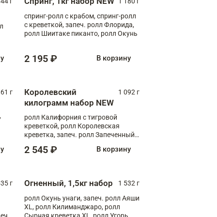
Спринг, 1кг набор NEW
044 г
1 180 г
спринг-ролл с крабом, спринг-ролл
с креветкой, запеч. ролл Флорида,
лл
ролл Шиитаке пиканто, ролл Окунь
2 195 ₽
ну
В корзину
Королевский
61 г
1 092 г
килограмм набор NEW
,
ролл Калифорния с тигровой
креветкой, ролл Королевская
креветка, запеч. ролл Запеченный
лосось терияки, запеч. ролл Аяши
2 545 ₽
ну
В корзину
XL, запеч. ролл Крабик Хот
Огненный, 1,5кг набор
535 г
1 532 г
ролл Окунь унаги, запеч. ролл Аяши
XL, ролл Килиманджаро, ролл
еч.
Сырная креветка XL, ролл Угорь