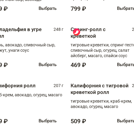
9 ₽
799 ₽
Выбрать
Выбрат
ладельфия в угре
Спринг-ролл с
248 г
2
лл
креветкой
рь, авокадо, сливочный сыр,
тигровые креветки, спринг-тест
жут, унаги соус
сливочный сыр, огурец, салат
айсберг, масаго, спайси соус
9 ₽
469 ₽
Выбрать
Выбрат
лифорния ролл
Калифорния с тигровой
207 г
2
креветкой ролл
б-крем, авокадо, огурец, масаго
тигровые креветки, краб-крем,
авокадо, огурец, масаго
9 ₽
509 ₽
Выбрать
Выбрат