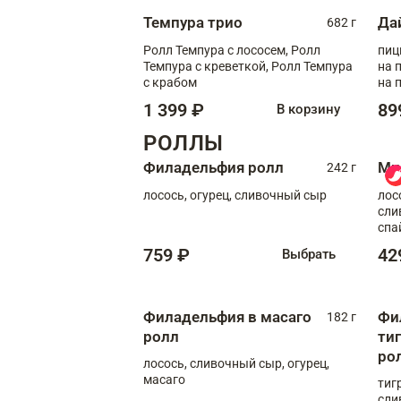
Темпура трио
Да
682 г
Ролл Темпура с лососем, Ролл
пиц
Темпура с креветкой, Ролл Темпура
на пышном
с крабом
на 
1 399 ₽
89
В корзину
РОЛЛЫ
Филадельфия ролл
Ми
242 г
лосось, огурец, сливочный сыр
лос
сли
спа
759 ₽
42
Выбрать
Филадельфия в масаго
Фи
182 г
ролл
ти
ро
лосось, сливочный сыр, огурец,
масаго
тиг
сли