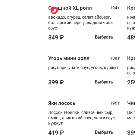
Овощной XL ролл
Кр
194 г
авокадо, огурец, салат айсберг,
кре
болгарский перец, сладкий чили
сыр
соус
кун
диж
349 ₽
48
Выбрать
Угорь мини ролл
Кр
108 г
рис, нори, унаги соус, угорь, кунжут
рис
сыр
399 ₽
25
Выбрать
Яки лосось
Чи
196 г
Лосось терияки, сливочный сыр,
Цып
омлет, азиатский соус, унаги соус,
мас
кунжут
419 ₽
39
Выбрать