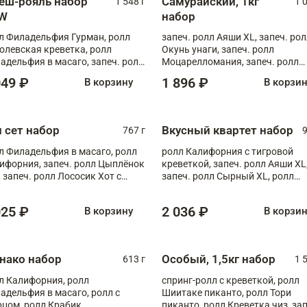
еш-рояль набор
Самурайский, 1кг
1 548 г
1 
W
набор
л Филадельфия Гурман, ролл
запеч. ролл Аяши XL, запеч. ро
олевская креветка, ролл
Окунь унаги, запеч. ролл
адельфия в масаго, запеч. ролл
Моцарелломания, запеч. ролл
ось Унаги XL, запеч. ролл
Килиманджаро
049 ₽
1 896 ₽
В корзину
В корзи
ровая креветка с моцареллой,
еч. ролл Эби краб с лососем
п сет набор
Вкусный квартет набор
767 г
9
л Филадельфия в масаго, ролл
ролл Калифорния с тигровой
ифорния, запеч. ролл Цыплёнок
креветкой, запеч. ролл Аяши XL
, запеч. ролл Лососик Хот с
запеч. ролл Сырный XL, ролл
ияки , запеч. ролл Крабик Хот
Калифорния
025 ₽
2 036 ₽
В корзину
В корзи
нако набор
Особый, 1,5кг набор
613 г
1 
л Калифорния, ролл
спринг-ролл с креветкой, ролл
адельфия в масаго, ролл с
Шиитаке пиканто, ролл Тори
рцом, ролл Крабик
пиканто, ролл Креветка чиз, зап