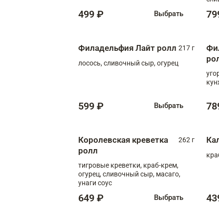
499 ₽
79
Выбрать
Филадельфия Лайт ролл
Фи
217 г
ро
лосось, сливочный сыр, огурец
уго
кун
599 ₽
78
Выбрать
Королевская креветка
Ка
262 г
ролл
кра
тигровые креветки, краб-крем,
огурец, сливочный сыр, масаго,
унаги соус
649 ₽
43
Выбрать