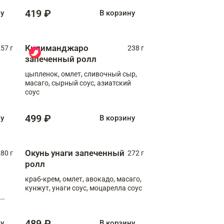
419 ₽
ну
В корзину
Килиманджаро
57 г
238 г
запеченный ролл
цыпленок, омлет, сливочный сыр,
масаго, сырный соус, азиатский
соус
499 ₽
ну
В корзину
Окунь унаги запеченный
80 г
272 г
ролл
краб-крем, омлет, авокадо, масаго,
кунжут, унаги соус, моцарелла соус
489 ₽
ну
В корзину