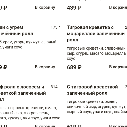
, унаги соус
9 ₽
439 ₽
В корзину
В корзи
ши с угрем
Тигровая креветка с
173 г
2
печённый ролл
моцареллой запеченный
ролл
б-крем, угорь, кунжут, сырный
, унаги соус
тигровые креветки, сливочный
сыр, огурец, масаго, моцарелла
соус
9 ₽
689 ₽
В корзину
В корзи
ф ролл с лососем и
С тигровой креветкой
314 г
2
еветкой запеченный
запеченный ролл
лл
тигровые креветки, омлет,
сливочный сыр, огурец, кунжут,
ось, тигровые креветки, омлет,
сырный соус, унаги соус, спайси
вочный сыр, микрозелень,
соус
аго, кунжут, яки соус, унаги соус
9 ₽
619 ₽
В корзину
В корзи