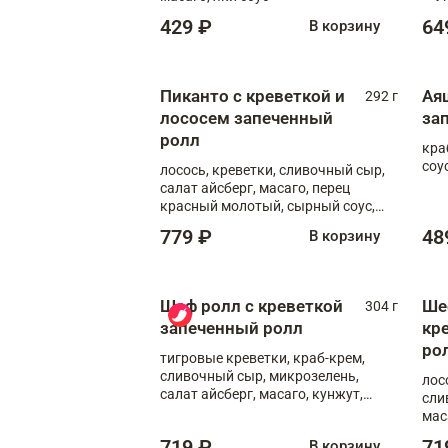
соус
429 ₽
64
В корзину
Пиканто с креветкой и
Ая
292 г
лососем запеченный
за
ролл
кра
соус
лосось, креветки, сливочный сыр,
салат айсберг, масаго, перец
красный молотый, сырный соус,
азиатский соус
779 ₽
48
В корзину
Шеф ролл с креветкой
Ше
304 г
запеченный ролл
кр
ро
тигровые креветки, краб-крем,
сливочный сыр, микрозелень,
лос
салат айсберг, масаго, кунжут,
сли
сырный соус, азиатский соус,
мас
спайси соус
719 ₽
71
В корзину