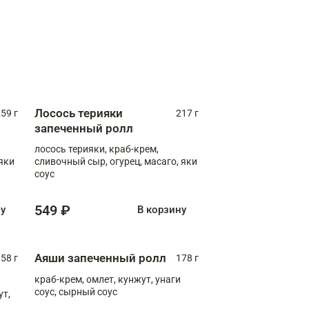
Лосось терияки
59 г
217 г
запеченный ролл
лосось терияки, краб-крем,
яки
сливочный сыр, огурец, масаго, яки
соус
549 ₽
ну
В корзину
Аяши запеченный ролл
58 г
178 г
краб-крем, омлет, кунжут, унаги
соус, сырный соус
ут,