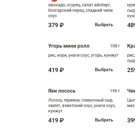
авокадо, огурец, салат айсберг,
кре
болгарский перец, сладкий чили
сыр
соус
кун
диж
379 ₽
48
Выбрать
Угорь мини ролл
Кр
108 г
рис, нори, унаги соус, угорь, кунжут
рис
сыр
419 ₽
25
Выбрать
Яки лосось
Чи
196 г
Лосось терияки, сливочный сыр,
Цып
омлет, азиатский соус, унаги соус,
мас
кунжут
419 ₽
39
Выбрать