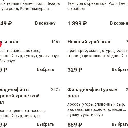
ось терияки запеч. ролл, Цезарь
Темпура с креветкой, Ролл Тем
пура ролл, Ролл Темпура с
с крабом
веткой
649 ₽
1 399 ₽
В корзину
В корзи
яги ролл
Нежный краб ролл
196 г
2
ось терияки, авокадо,
краб-крем, омлет, огурец, масаг
вочный сыр, кунжут, унаги соус,
горчица дижонская, медовый с
йси соус
9 ₽
329 ₽
Выбрать
Выбрат
ладельфия с
Филадельфия Гурман
232 г
2
гровой креветкой
ролл
лл
лосось, угорь, сливочный сыр,
авокадо, микрозелень, масаго,
ровые креветки, лосось,
кунжут, унаги соус
вочный сыр, авокадо
9 ₽
889 ₽
Выбрать
Выбрат