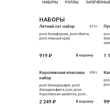
НАБОРЫ
РОЛЛЫ
ЗАПЕЧЁННЫ
НАБОРЫ
Летний сет набор
Пу
615 г
ролл Калифорния, ролл Мияги,
рол
ролл Нежный краб
Фил
кре
919 ₽
1 
В корзину
Королевская классика
Ка
959 г
набор
рол
рол
ролл Филадельфия, ролл
Филадельфия в угре, ролл
Королевская креветка, ролл
Калифорния
2 249 ₽
99
В корзину