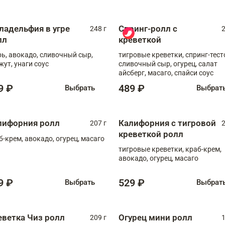
ладельфия в угре
Спринг-ролл с
248 г
2
лл
креветкой
рь, авокадо, сливочный сыр,
тигровые креветки, спринг-тест
жут, унаги соус
сливочный сыр, огурец, салат
айсберг, масаго, спайси соус
9 ₽
489 ₽
Выбрать
Выбрат
лифорния ролл
Калифорния с тигровой
207 г
2
креветкой ролл
б-крем, авокадо, огурец, масаго
тигровые креветки, краб-крем,
авокадо, огурец, масаго
9 ₽
529 ₽
Выбрать
Выбрат
еветка Чиз ролл
Огурец мини ролл
209 г
1