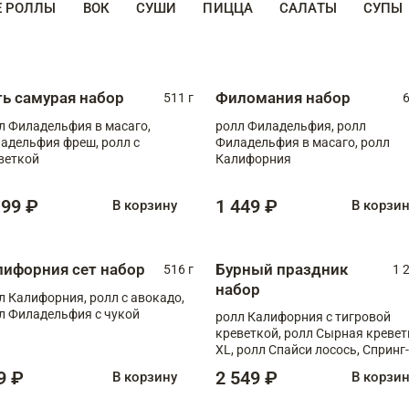
Е РОЛЛЫ
ВОК
СУШИ
ПИЦЦА
САЛАТЫ
СУПЫ
ть самурая набор
Филомания набор
511 г
6
л Филадельфия в масаго,
ролл Филадельфия, ролл
адельфия фреш, ролл с
Филадельфия в масаго, ролл
веткой
Калифорния
199 ₽
1 449 ₽
В корзину
В корзи
лифорния сет набор
Бурный праздник
516 г
1 
набор
л Калифорния, ролл с авокадо,
л Филадельфия с чукой
ролл Калифорния с тигровой
креветкой, ролл Сырная кревет
XL, ролл Спайси лосось, Спринг-
ролл с угрем и лососем, запеч. 
9 ₽
2 549 ₽
В корзину
В корзи
Медовая креветка