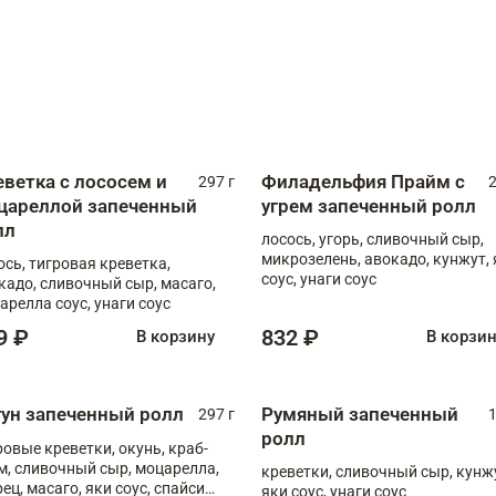
еветка с лососем и
Филадельфия Прайм с
297 г
2
цареллой запеченный
угрем запеченный ролл
лл
лосось, угорь, сливочный сыр,
микрозелень, авокадо, кунжут, 
ось, тигровая креветка,
соус, унаги соус
кадо, сливочный сыр, масаго,
арелла соус, унаги соус
9 ₽
832 ₽
В корзину
В корзи
гун запеченный ролл
Румяный запеченный
297 г
1
ролл
ровые креветки, окунь, краб-
м, сливочный сыр, моцарелла,
креветки, сливочный сыр, кунж
рец, масаго, яки соус, спайси
яки соус, унаги соус