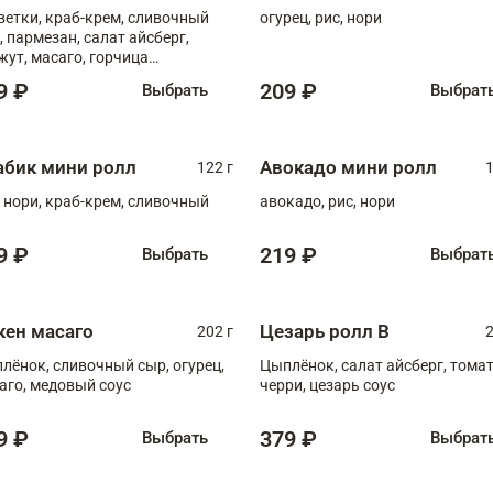
ветки, краб-крем, сливочный
огурец, рис, нори
, пармезан, салат айсберг,
жут, масаго, горчица
онская, медовый соус
9 ₽
209 ₽
Выбрать
Выбрат
абик мини ролл
Авокадо мини ролл
122 г
1
, нори, краб-крем, сливочный
авокадо, рис, нори
9 ₽
219 ₽
Выбрать
Выбрат
кен масаго
Цезарь ролл В
202 г
2
лёнок, сливочный сыр, огурец,
Цыплёнок, салат айсберг, тома
аго, медовый соус
черри, цезарь соус
9 ₽
379 ₽
Выбрать
Выбрат