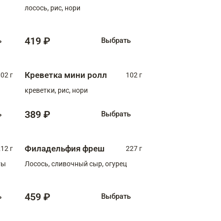
лосось, рис, нори
419 ₽
ь
Выбрать
Креветка мини ролл
02 г
102 г
креветки, рис, нори
389 ₽
ь
Выбрать
Филадельфия фреш
12 г
227 г
ты
Лосось, сливочный сыр, огурец
459 ₽
ь
Выбрать