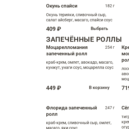
Окунь спайси
182 г
Окунь терияки, сливочный сыр,
салат айсберг, масаго, спайси соус
409 ₽
Выбрать
ЗАПЕЧЁННЫЕ РОЛЛЫ
Моцарелломания
Кр
254 г
запеченный ролл
мо
ро
краб-крем, омлет, авокадо, масаго,
кунжут, унаги соус, моцарелла соус
лос
аво
моц
449 ₽
71
В корзину
Флорида запеченный
Сё
247 г
ролл
тиг
кре
краб-крем, сливочный сыр, омлет,
огу
масаго, яки соус