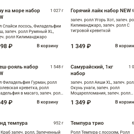
чу на море набор
Горячий лайк набор NEW
1 027 г
6
W
запеч. ролл Угорь Хот, запеч. р
Килиманджаро, запеч. ролл С
л Спайси лосось, Филадельфии
тигровой креветкой
ш, запеч. ролл Румяный XL,
еч. ролл Килиманджаро
998 ₽
1 349 ₽
В корзину
В корзи
еш-рояль набор
Самурайский, 1кг
1 548 г
1 
W
набор
л Филадельфия Гурман, ролл
запеч. ролл Аяши XL, запеч. ро
олевская креветка, ролл
Окунь унаги, запеч. ролл
адельфия в масаго, запеч. ролл
Моцарелломания, запеч. ролл
ось Унаги XL, запеч. ролл
Килиманджаро
049 ₽
1 349 ₽
В корзину
В корзи
ровая креветка с моцареллой,
еч. ролл Эби краб с лососем
анд темпура
Темпура трио
952 г
6
 Краб запеч. ролл, Запеченный
Ролл Темпура с лососем, Ролл