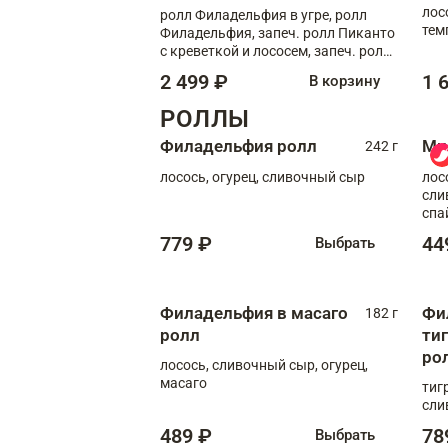
лос
ролл Филадельфия в угре, ролл
тем
Филадельфия, запеч. ролл Пиканто
кре
с креветкой и лососем, запеч. ролл
С тигровой креветкой
2 499 ₽
1 
В корзину
РОЛЛЫ
Филадельфия ролл
Ми
242 г
лосось, огурец, сливочный сыр
лос
сли
спа
779 ₽
44
Выбрать
Филадельфия в масаго
Фи
182 г
ролл
ти
ро
лосось, сливочный сыр, огурец,
масаго
тиг
сли
489 ₽
78
Выбрать