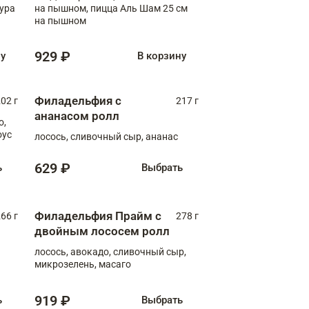
пура
на пышном, пицца Аль Шам 25 см
на пышном
929 ₽
ну
В корзину
Филадельфия с
02 г
217 г
ананасом ролл
о,
оус
лосось, сливочный сыр, ананас
629 ₽
ь
Выбрать
Филадельфия Прайм с
66 г
278 г
двойным лососем ролл
лосось, авокадо, сливочный сыр,
микрозелень, масаго
919 ₽
ь
Выбрать