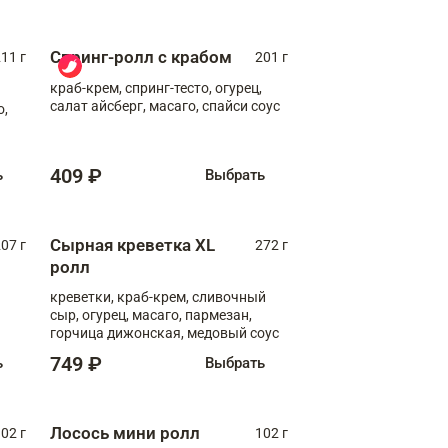
Спринг-ролл с крабом
11 г
201 г
краб-крем, спринг-тесто, огурец,
салат айсберг, масаго, спайси соус
о,
409 ₽
ь
Выбрать
Сырная креветка XL
07 г
272 г
ролл
креветки, краб-крем, сливочный
сыр, огурец, масаго, пармезан,
горчица дижонская, медовый соус
749 ₽
ь
Выбрать
Лосось мини ролл
02 г
102 г