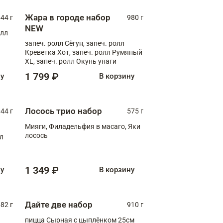
Жара в городе набор
44 г
980 г
NEW
олл
запеч. ролл Сёгун, запеч. ролл
Креветка Хот, запеч. ролл Румяный
XL, запеч. ролл Окунь унаги
1 799 ₽
ну
В корзину
Лосось трио набор
044 г
575 г
Мияги, Филадельфия в масаго, Яки
лосось
лл
1 349 ₽
ну
В корзину
Дайте две набор
82 г
910 г
пицца Сырная с цыплёнком 25см