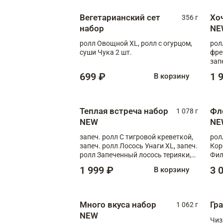
Вегетарианский сет
Хо
356 г
набор
NE
ролл Овощной XL, ролл с огурцом,
рол
суши Чука 2 шт.
фре
зап
699 ₽
1 
В корзину
Теплая встреча набор
Фл
1 078 г
NEW
NE
запеч. ролл С тигровой креветкой,
рол
запеч. ролл Лосось Унаги XL, запеч.
Кор
ролл Запеченный лосось терияки,
Фил
запеч. ролл Румяный XL
Лос
1 999 ₽
3 
В корзину
Тиг
зап
Много вкуса набор
Гр
1 062 г
NEW
Чиз