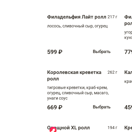
Филадельфия Лайт ролл
Фи
217 г
ро
лосось, сливочный сыр, огурец
уго
кун
599 ₽
77
Выбрать
Королевская креветка
Ка
262 г
ролл
кра
тигровые креветки, краб-крем,
огурец, сливочный сыр, масаго,
унаги соус
669 ₽
45
Выбрать
Овощной XL ролл
Кр
194 г