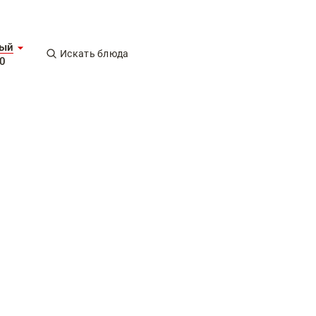
ный
Искать блюда
00