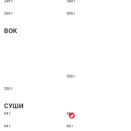
249 г
284 г
269 г
305 г
ВОК
230 г
250 г
СУШИ
64 г
66 г
64 г
60 г