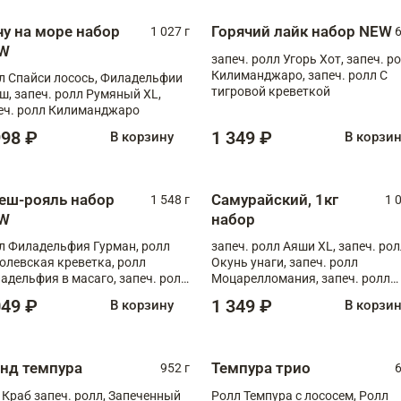
чу на море набор
Горячий лайк набор NEW
1 027 г
6
W
запеч. ролл Угорь Хот, запеч. р
Килиманджаро, запеч. ролл С
л Спайси лосось, Филадельфии
тигровой креветкой
ш, запеч. ролл Румяный XL,
еч. ролл Килиманджаро
998 ₽
1 349 ₽
В корзину
В корзи
еш-рояль набор
Самурайский, 1кг
1 548 г
1 
W
набор
л Филадельфия Гурман, ролл
запеч. ролл Аяши XL, запеч. ро
олевская креветка, ролл
Окунь унаги, запеч. ролл
адельфия в масаго, запеч. ролл
Моцарелломания, запеч. ролл
ось Унаги XL, запеч. ролл
Килиманджаро
049 ₽
1 349 ₽
В корзину
В корзи
ровая креветка с моцареллой,
еч. ролл Эби краб с лососем
анд темпура
Темпура трио
952 г
6
 Краб запеч. ролл, Запеченный
Ролл Темпура с лососем, Ролл