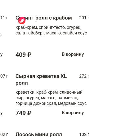
Спринг-ролл с крабом
11 г
201 г
краб-крем, спринг-тесто, огурец,
салат айсберг, масаго, спайси соус
о,
409 ₽
ну
В корзину
Сырная креветка XL
07 г
272 г
ролл
креветки, краб-крем, сливочный
сыр, огурец, масаго, пармезан,
горчица дижонская, медовый соус
749 ₽
ну
В корзину
Лосось мини ролл
02 г
102 г