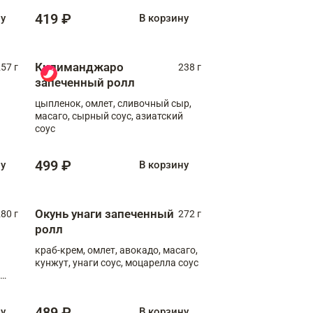
419 ₽
ну
В корзину
Килиманджаро
57 г
238 г
запеченный ролл
цыпленок, омлет, сливочный сыр,
масаго, сырный соус, азиатский
соус
499 ₽
ну
В корзину
Окунь унаги запеченный
80 г
272 г
ролл
краб-крем, омлет, авокадо, масаго,
кунжут, унаги соус, моцарелла соус
489 ₽
ну
В корзину