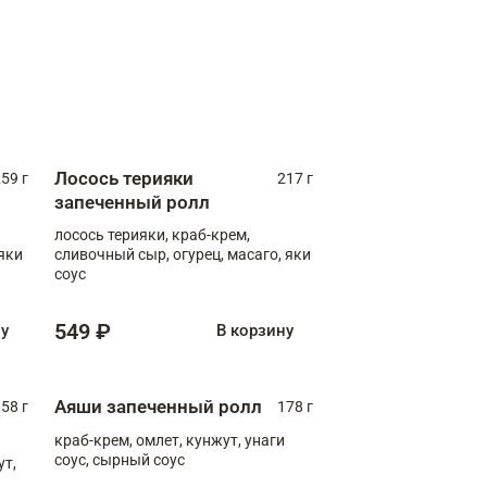
Лосось терияки
59 г
217 г
запеченный ролл
лосось терияки, краб-крем,
яки
сливочный сыр, огурец, масаго, яки
соус
549 ₽
ну
В корзину
Аяши запеченный ролл
58 г
178 г
краб-крем, омлет, кунжут, унаги
соус, сырный соус
ут,