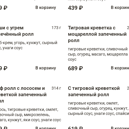
, унаги соус
9 ₽
439 ₽
В корзину
В корзи
ши с угрем
Тигровая креветка с
173 г
2
печённый ролл
моцареллой запеченный
ролл
б-крем, угорь, кунжут, сырный
, унаги соус
тигровые креветки, сливочный
сыр, огурец, масаго, моцарелла
соус
9 ₽
689 ₽
В корзину
В корзи
ф ролл с лососем и
С тигровой креветкой
314 г
2
еветкой запеченный
запеченный ролл
лл
тигровые креветки, омлет,
сливочный сыр, огурец, кунжут,
ось, тигровые креветки, омлет,
сырный соус, унаги соус, спайси
вочный сыр, микрозелень,
соус
аго, кунжут, яки соус, унаги соус
9 ₽
619 ₽
В корзину
В корзи