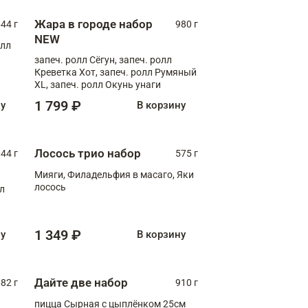
Жара в городе набор
44 г
980 г
NEW
олл
запеч. ролл Сёгун, запеч. ролл
Креветка Хот, запеч. ролл Румяный
XL, запеч. ролл Окунь унаги
1 799 ₽
ну
В корзину
Лосось трио набор
044 г
575 г
Мияги, Филадельфия в масаго, Яки
лосось
лл
1 349 ₽
ну
В корзину
Дайте две набор
82 г
910 г
пицца Сырная с цыплёнком 25см