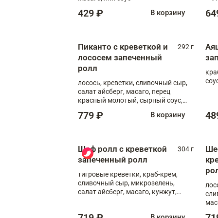
соус
429 ₽
64
В корзину
Пиканто с креветкой и
Ая
292 г
лососем запеченный
за
ролл
кра
соус
лосось, креветки, сливочный сыр,
салат айсберг, масаго, перец
красный молотый, сырный соус,
азиатский соус
779 ₽
48
В корзину
Шеф ролл с креветкой
Ше
304 г
запеченный ролл
кр
ро
тигровые креветки, краб-крем,
сливочный сыр, микрозелень,
лос
салат айсберг, масаго, кунжут,
сли
сырный соус, азиатский соус,
мас
спайси соус
719 ₽
71
В корзину