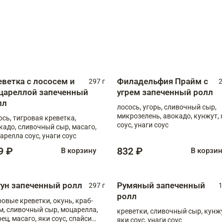
еветка с лососем и
Филадельфия Прайм с
297 г
2
цареллой запеченный
угрем запеченный ролл
лл
лосось, угорь, сливочный сыр,
микрозелень, авокадо, кунжут, 
ось, тигровая креветка,
соус, унаги соус
кадо, сливочный сыр, масаго,
арелла соус, унаги соус
9 ₽
832 ₽
В корзину
В корзи
гун запеченный ролл
Румяный запеченный
297 г
1
ролл
ровые креветки, окунь, краб-
м, сливочный сыр, моцарелла,
креветки, сливочный сыр, кунж
рец, масаго, яки соус, спайси
яки соус, унаги соус