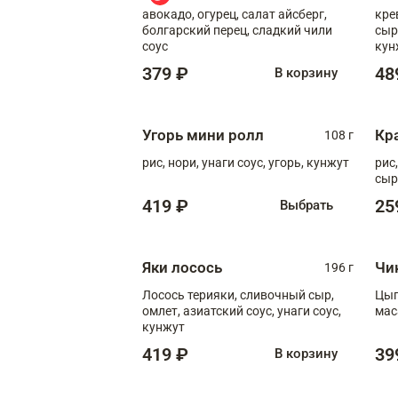
авокадо, огурец, салат айсберг,
кре
болгарский перец, сладкий чили
сыр
соус
кун
диж
379 ₽
48
В корзину
Угорь мини ролл
Кр
108 г
рис, нори, унаги соус, угорь, кунжут
рис
сыр
419 ₽
25
Выбрать
Яки лосось
Чи
196 г
Лосось терияки, сливочный сыр,
Цып
омлет, азиатский соус, унаги соус,
мас
кунжут
419 ₽
39
В корзину