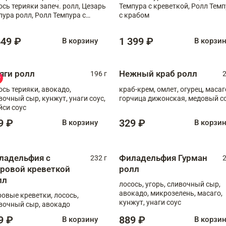
ось терияки запеч. ролл, Цезарь
Темпура с креветкой, Ролл Тем
пура ролл, Ролл Темпура с
с крабом
веткой
649 ₽
1 399 ₽
В корзину
В корзи
яги ролл
Нежный краб ролл
196 г
2
ось терияки, авокадо,
краб-крем, омлет, огурец, масаг
вочный сыр, кунжут, унаги соус,
горчица дижонская, медовый с
йси соус
9 ₽
329 ₽
В корзину
В корзи
ладельфия с
Филадельфия Гурман
232 г
2
гровой креветкой
ролл
лл
лосось, угорь, сливочный сыр,
авокадо, микрозелень, масаго,
ровые креветки, лосось,
кунжут, унаги соус
вочный сыр, авокадо
9 ₽
889 ₽
В корзину
В корзи