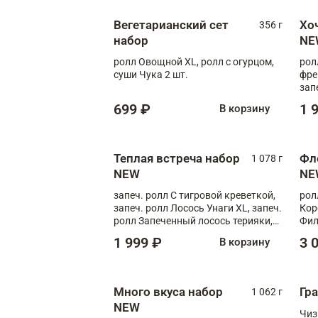
Вегетарианский сет
Хо
356 г
набор
NE
ролл Овощной XL, ролл с огурцом,
рол
суши Чука 2 шт.
фре
зап
699 ₽
1 
В корзину
Теплая встреча набор
Фл
1 078 г
NEW
NE
запеч. ролл С тигровой креветкой,
рол
запеч. ролл Лосось Унаги XL, запеч.
Кор
ролл Запеченный лосось терияки,
Фил
запеч. ролл Румяный XL
Лос
1 999 ₽
3 
В корзину
Тиг
зап
Много вкуса набор
Гр
1 062 г
NEW
Чиз