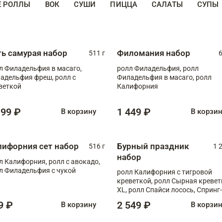
Е РОЛЛЫ
ВОК
СУШИ
ПИЦЦА
САЛАТЫ
СУПЫ
ть самурая набор
Филомания набор
511 г
6
л Филадельфия в масаго,
ролл Филадельфия, ролл
адельфия фреш, ролл с
Филадельфия в масаго, ролл
веткой
Калифорния
199 ₽
1 449 ₽
В корзину
В корзи
лифорния сет набор
Бурный праздник
516 г
1 
набор
л Калифорния, ролл с авокадо,
л Филадельфия с чукой
ролл Калифорния с тигровой
креветкой, ролл Сырная кревет
XL, ролл Спайси лосось, Спринг-
ролл с угрем и лососем, запеч. 
9 ₽
2 549 ₽
В корзину
В корзи
Медовая креветка