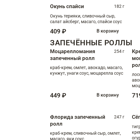
Окунь спайси
182 г
Окунь терияки, сливочный сыр,
салат айсберг, масаго, спайси соус
409 ₽
В корзину
ЗАПЕЧЁННЫЕ РОЛЛЫ
Моцарелломания
Кр
254 г
запеченный ролл
мо
ро
краб-крем, омлет, авокадо, масаго,
кунжут, унаги соус, моцарелла соус
лос
аво
моц
449 ₽
71
В корзину
Флорида запеченный
Сё
247 г
ролл
тиг
кре
краб-крем, сливочный сыр, омлет,
огу
масаго, яки соус