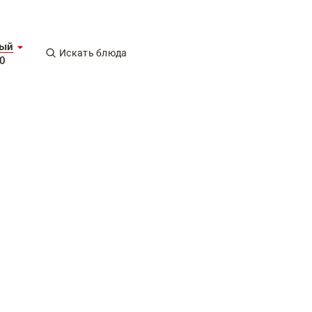
ный
Искать блюда
00