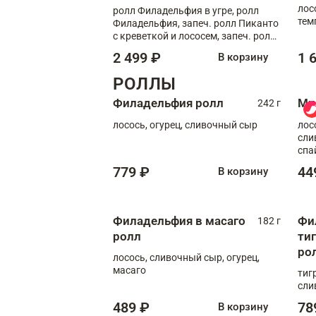
лос
ролл Филадельфия в угре, ролл
тем
Филадельфия, запеч. ролл Пиканто
кре
с креветкой и лососем, запеч. ролл
С тигровой креветкой
2 499 ₽
1 
В корзину
РОЛЛЫ
Филадельфия ролл
Ми
242 г
лосось, огурец, сливочный сыр
лос
сли
спа
779 ₽
44
В корзину
Филадельфия в масаго
Фи
182 г
ролл
ти
ро
лосось, сливочный сыр, огурец,
масаго
тиг
сли
489 ₽
78
В корзину