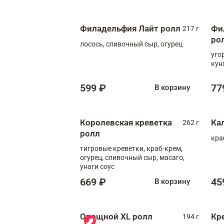
Филадельфия Лайт ролл
Фи
217 г
ро
лосось, сливочный сыр, огурец
уго
кун
599 ₽
77
В корзину
Королевская креветка
Ка
262 г
ролл
кра
тигровые креветки, краб-крем,
огурец, сливочный сыр, масаго,
унаги соус
669 ₽
45
В корзину
Овощной XL ролл
Кр
194 г