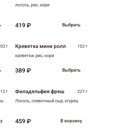
лосось, рис, нори
419 ₽
ь
Выбрать
Креветка мини ролл
02 г
102 г
креветки, рис, нори
389 ₽
ь
Выбрать
Филадельфия фреш
12 г
227 г
ты
Лосось, сливочный сыр, огурец
459 ₽
ну
В корзину