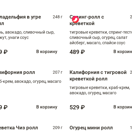
ладельфия в угре
Спринг-ролл с
248 г
2
лл
креветкой
рь, авокадо, сливочный сыр,
тигровые креветки, спринг-тест
жут, унаги соус
сливочный сыр, огурец, салат
айсберг, масаго, спайси соус
9 ₽
489 ₽
В корзину
В корзи
лифорния ролл
Калифорния с тигровой
207 г
2
креветкой ролл
б-крем, авокадо, огурец, масаго
тигровые креветки, краб-крем,
авокадо, огурец, масаго
9 ₽
529 ₽
В корзину
В корзи
еветка Чиз ролл
Огурец мини ролл
209 г
1