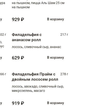
пура
на пышном, пицца Аль Шам 25 см
на пышном
929 ₽
ну
В корзину
Филадельфия с
02 г
217 г
ананасом ролл
о,
оус
лосось, сливочный сыр, ананас
629 ₽
ну
В корзину
Филадельфия Прайм с
66 г
278 г
двойным лососем ролл
лосось, авокадо, сливочный сыр,
микрозелень, масаго
919 ₽
ну
В корзину