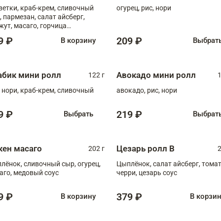
ветки, краб-крем, сливочный
огурец, рис, нори
, пармезан, салат айсберг,
жут, масаго, горчица
онская, медовый соус
9 ₽
209 ₽
В корзину
Выбрат
абик мини ролл
Авокадо мини ролл
122 г
1
, нори, краб-крем, сливочный
авокадо, рис, нори
9 ₽
219 ₽
Выбрать
Выбрат
кен масаго
Цезарь ролл В
202 г
2
лёнок, сливочный сыр, огурец,
Цыплёнок, салат айсберг, тома
аго, медовый соус
черри, цезарь соус
9 ₽
379 ₽
В корзину
В корзи