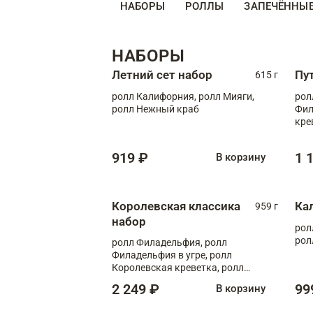
НАБОРЫ
РОЛЛЫ
ЗАПЕЧЁННЫ
НАБОРЫ
Летний сет набор
Пу
615 г
ролл Калифорния, ролл Мияги,
рол
ролл Нежный краб
Фил
кре
919 ₽
1 
В корзину
Королевская классика
Ка
959 г
набор
рол
рол
ролл Филадельфия, ролл
Филадельфия в угре, ролл
Королевская креветка, ролл
Калифорния
2 249 ₽
99
В корзину