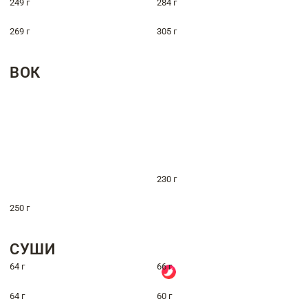
249 г
284 г
269 г
305 г
ВОК
230 г
250 г
СУШИ
64 г
66 г
64 г
60 г