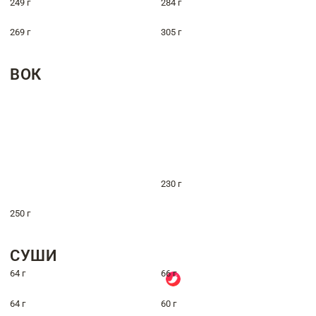
249 г
284 г
269 г
305 г
ВОК
230 г
250 г
СУШИ
64 г
66 г
64 г
60 г