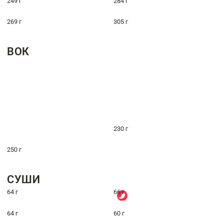
249 г
284 г
269 г
305 г
ВОК
230 г
250 г
СУШИ
64 г
66 г
64 г
60 г