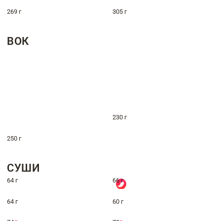
269 г
305 г
ВОК
230 г
250 г
СУШИ
64 г
66 г
64 г
60 г