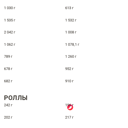
1 030 г
613 г
1 535 г
1 532 г
2 042 г
1 008 г
1 062 г
1 078,1 г
789 г
1 260 г
678 г
952 г
682 г
910 г
РОЛЛЫ
242 г
196 г
202 г
217 г