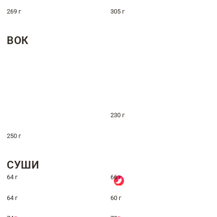
269 г
305 г
ВОК
230 г
250 г
СУШИ
64 г
66 г
64 г
60 г