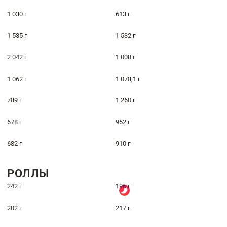
1 030 г
613 г
1 535 г
1 532 г
2 042 г
1 008 г
1 062 г
1 078,1 г
789 г
1 260 г
678 г
952 г
682 г
910 г
РОЛЛЫ
242 г
196 г
202 г
217 г