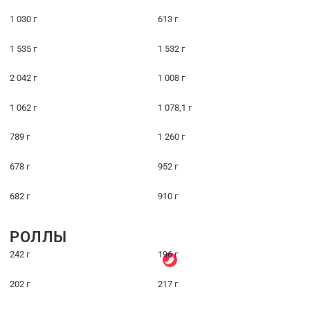
1 030 г
613 г
1 535 г
1 532 г
2 042 г
1 008 г
1 062 г
1 078,1 г
789 г
1 260 г
678 г
952 г
682 г
910 г
РОЛЛЫ
242 г
196 г
202 г
217 г