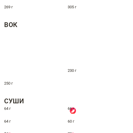
269 г
305 г
ВОК
230 г
250 г
СУШИ
64 г
66 г
64 г
60 г