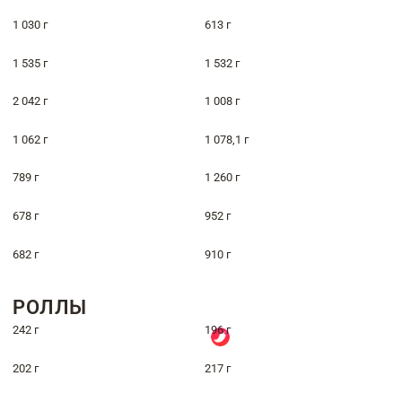
1 030 г
613 г
1 535 г
1 532 г
2 042 г
1 008 г
1 062 г
1 078,1 г
789 г
1 260 г
678 г
952 г
682 г
910 г
РОЛЛЫ
242 г
196 г
202 г
217 г