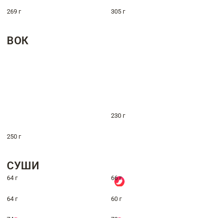
269 г
305 г
ВОК
230 г
250 г
СУШИ
64 г
66 г
64 г
60 г