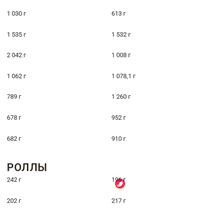
1 030 г
613 г
1 535 г
1 532 г
2 042 г
1 008 г
1 062 г
1 078,1 г
789 г
1 260 г
678 г
952 г
682 г
910 г
РОЛЛЫ
242 г
196 г
202 г
217 г