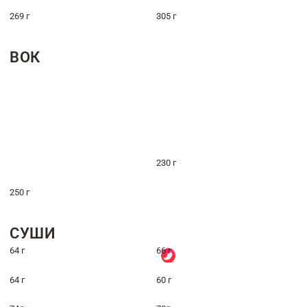
269 г
305 г
ВОК
230 г
250 г
СУШИ
64 г
66 г
64 г
60 г