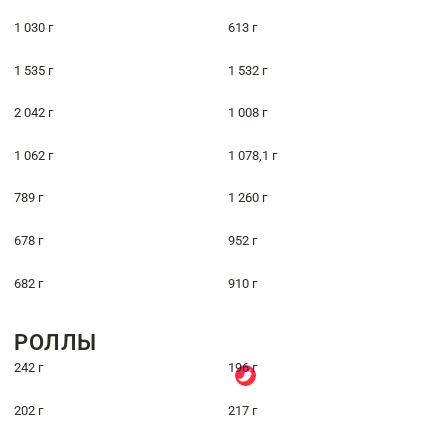
1 030 г
613 г
1 535 г
1 532 г
2 042 г
1 008 г
1 062 г
1 078,1 г
789 г
1 260 г
678 г
952 г
682 г
910 г
РОЛЛЫ
242 г
196 г
202 г
217 г