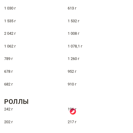
1 030 г
613 г
1 535 г
1 532 г
2 042 г
1 008 г
1 062 г
1 078,1 г
789 г
1 260 г
678 г
952 г
682 г
910 г
РОЛЛЫ
242 г
196 г
202 г
217 г