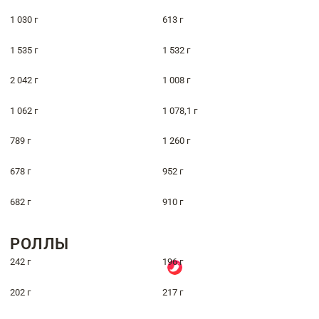
1 030 г
613 г
1 535 г
1 532 г
2 042 г
1 008 г
1 062 г
1 078,1 г
789 г
1 260 г
678 г
952 г
682 г
910 г
РОЛЛЫ
242 г
196 г
202 г
217 г