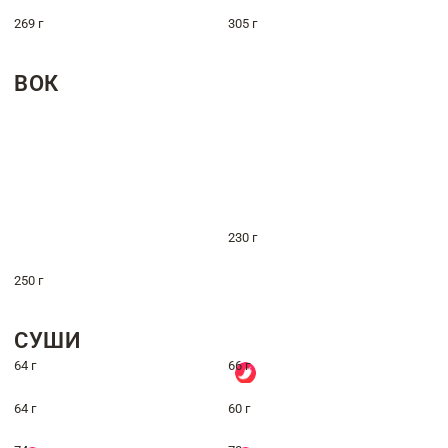
269 г
305 г
ВОК
230 г
250 г
СУШИ
64 г
66 г
64 г
60 г