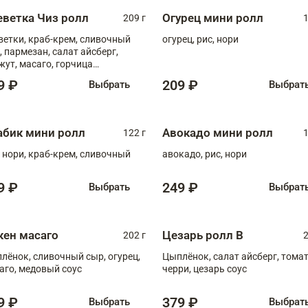
еветка Чиз ролл
Огурец мини ролл
209 г
1
ветки, краб-крем, сливочный
огурец, рис, нори
, пармезан, салат айсберг,
жут, масаго, горчица
онская, медовый соус
9 ₽
209 ₽
Выбрать
Выбрат
абик мини ролл
Авокадо мини ролл
122 г
1
, нори, краб-крем, сливочный
авокадо, рис, нори
9 ₽
249 ₽
Выбрать
Выбрат
кен масаго
Цезарь ролл В
202 г
2
лёнок, сливочный сыр, огурец,
Цыплёнок, салат айсберг, тома
аго, медовый соус
черри, цезарь соус
9 ₽
379 ₽
Выбрать
Выбрат