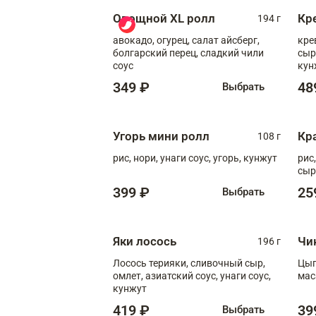
Овощной XL ролл
Кр
194 г
авокадо, огурец, салат айсберг,
кре
болгарский перец, сладкий чили
сыр
соус
кун
диж
349 ₽
48
Выбрать
Угорь мини ролл
Кр
108 г
рис, нори, унаги соус, угорь, кунжут
рис
сыр
399 ₽
25
Выбрать
Яки лосось
Чи
196 г
Лосось терияки, сливочный сыр,
Цып
омлет, азиатский соус, унаги соус,
мас
кунжут
419 ₽
39
Выбрать