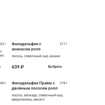
Филадельфия с
02 г
217 г
ананасом ролл
о,
оус
лосось, сливочный сыр, ананас
639 ₽
ь
Выбрать
Филадельфия Прайм с
66 г
278 г
двойным лососем ролл
лосось, авокадо, сливочный сыр,
микрозелень, масаго