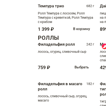
Темпура трио
Да
682 г
Ролл Темпура с лососем, Ролл
пиц
Темпура с креветкой, Ролл Темпура
на пышном
с крабом
на 
1 399 ₽
89
В корзину
РОЛЛЫ
Филадельфия ролл
Ми
242 г
лосось, огурец, сливочный сыр
лос
сли
спа
759 ₽
42
Выбрать
Филадельфия в масаго
Фи
182 г
ролл
ти
ро
лосось, сливочный сыр, огурец,
масаго
тиг
сли