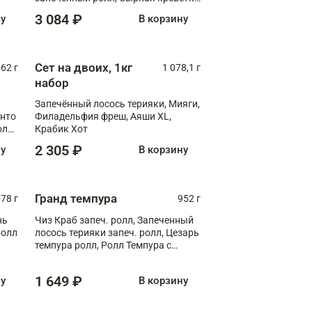
XL
3 084 ₽
ну
В корзину
Сет на двоих, 1кг
062 г
1 078,1 г
набор
Запечённый лосось терияки, Мияги,
анто
Филадельфия фреш, Аяши XL,
олл
Крабик Хот
2 305 ₽
ну
В корзину
Гранд темпура
78 г
952 г
нь
Чиз Краб запеч. ролл, Запеченный
ролл
лосось терияки запеч. ролл, Цезарь
темпура ролл, Ролл Темпура с
креветкой
1 649 ₽
ну
В корзину