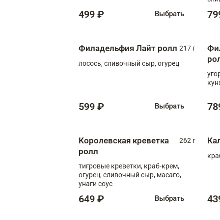
499 ₽
79
Выбрать
Филадельфия Лайт ролл
Фи
217 г
ро
лосось, сливочный сыр, огурец
уго
кун
599 ₽
78
Выбрать
Королевская креветка
Ка
262 г
ролл
кра
тигровые креветки, краб-крем,
огурец, сливочный сыр, масаго,
унаги соус
649 ₽
43
Выбрать