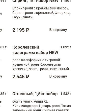
Спринг, 1кг набор NEW
044 г
1 180 г
Спринг-ролл с крабом, Яки лосось,
Спринг-ролл с креветкой, Флорида,
лл
Окунь унаги
2 195 ₽
ну
В корзину
Королевский
61 г
1 092 г
килограмм набор NEW
,
ролл Калифорния с тигровой
креветкой, ролл Королевская
креветка, запеч. ролл Запеченный
лосось терияки, запеч. ролл Аяши
2 545 ₽
ну
В корзину
XL, запеч. ролл Крабик Хот
Огненный, 1,5кг набор
535 г
1 532 г
ь
Окунь унаги, Аяши XL,
о
Килиманджаро, Цезарь ролл, Токио
запеченный ролл, Сырная креветка