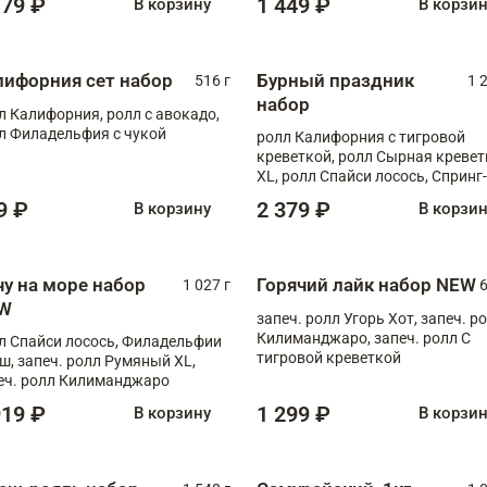
179 ₽
1 449 ₽
В корзину
В корзи
лифорния сет набор
Бурный праздник
516 г
1 
набор
л Калифорния, ролл с авокадо,
л Филадельфия с чукой
ролл Калифорния с тигровой
креветкой, ролл Сырная кревет
XL, ролл Спайси лосось, Спринг-
ролл с угрем и лососем, запеч. 
9 ₽
2 379 ₽
В корзину
В корзи
Медовая креветка
чу на море набор
Горячий лайк набор NEW
1 027 г
6
W
запеч. ролл Угорь Хот, запеч. р
Килиманджаро, запеч. ролл С
л Спайси лосось, Филадельфии
тигровой креветкой
ш, запеч. ролл Румяный XL,
еч. ролл Килиманджаро
919 ₽
1 299 ₽
В корзину
В корзи