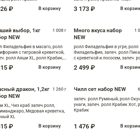
Запечённый лосось терияки,
426 ₽
3 173 ₽
В корзину
В корзи
Флорида
чший выбор, 1кг
Много вкуса набор
1 008 г
1 
бор NEW
NEW
л Филадельфия в масаго, ролл
ролл Филадельфия в угре, ролл
ифорния с тигровой креветкой,
Филадельфия, запеч. ролл Пик
еч. ролл Аяши XL, ролл Крабик,
с креветкой и лососем, запеч. р
еч. ролл Лосось терияки
С тигровой креветкой
315 ₽
2 499 ₽
В корзину
В корзи
асный дракон, 1,2кг
Чилл сет набор NEW
1 260 г
6
бор NEW
запеч. ролл Румяный, ролл Оку
унаги, запеч. ролл Крабик Хот, 
и XL, Чиз краб запеч.ролл,
Крабик
иманджаро, Медовая креветка,
ный XL
615 ₽
1 476 ₽
В корзину
В корзи