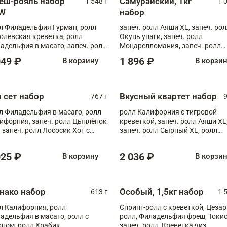
еш-рояль набор
Самурайский, 1кг
1 548 г
1 
W
набор
л Филадельфия Гурман, ролл
запеч. ролл Аяши XL, запеч. ро
олевская креветка, ролл
Окунь унаги, запеч. ролл
адельфия в масаго, запеч. ролл
Моцарелломания, запеч. ролл
ось Унаги XL, запеч. ролл
Килиманджаро
049 ₽
1 896 ₽
В корзину
В корзи
ровая креветка с моцареллой,
еч. ролл Эби краб с лососем
п сет набор
Вкусный квартет набор
767 г
9
л Филадельфия в масаго, ролл
ролл Калифорния с тигровой
ифорния, запеч. ролл Цыплёнок
креветкой, запеч. ролл Аяши XL
, запеч. ролл Лососик Хот с
запеч. ролл Сырный XL, ролл
ияки , запеч. ролл Крабик Хот
Калифорния
025 ₽
2 036 ₽
В корзину
В корзи
нако набор
Особый, 1,5кг набор
613 г
1 
л Калифорния, ролл
Спринг-ролл с креветкой, Цезар
адельфия в масаго, ролл с
ролл, Филадельфия фреш, Токи
рцом, ролл Крабик
запеч. ролл, Креветка чиз,