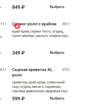
849 ₽
ь
Выбрать
Спринг-ролл с крабом
11 г
201 г
краб-крем, спринг-тесто, огурец,
салат айсберг, масаго, спайси соус
о,
349 ₽
ь
Выбрать
Сырная креветка XL
07 г
272 г
ролл
креветки, краб-крем, сливочный
сыр, огурец, масаго, пармезан,
горчица дижонская, медовый соус
599 ₽
ь
Выбрать