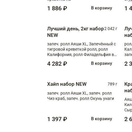
1 886 ₽
1 
В корзину
Лучший день, 2кг набор
Лу
2 042 г
NEW
на
запеч. ролл Аяши XL, Запечённый с
рол
тигровой креветкой ролл, ролл
Кал
Калифорния, ролл Филадельфия в
зап
масаго, запеч. ролл Румяный XL,
зап
4 282 ₽
2 
В корзину
запеч. ролл Моцарелломания, ролл
Сырная креветка XL, запеч. ролл
Сырный XL
Хайп набор NEW
Кр
789 г
на
запеч. ролл Аяши XL, запеч. ролл
Чиз краб, запеч. ролл Окунь унаги
Аяш
Кил
Сыр
1 397 ₽
2 
В корзину