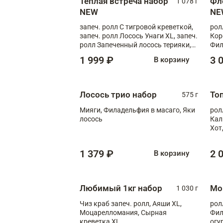
Теплая встреча набор
Фл
1 078 г
NEW
NE
запеч. ролл С тигровой креветкой,
рол
запеч. ролл Лосось Унаги XL, запеч.
Кор
ролл Запеченный лосось терияки,
Фил
запеч. ролл Румяный XL
Лос
1 999 ₽
3 
В корзину
Тиг
зап
Лосось трио набор
То
575 г
Мияги, Филадельфия в масаго, Яки
рол
лосось
Кал
Хот
тер
1 379 ₽
2 
В корзину
Любимый 1кг набор
Мо
1 030 г
Чиз краб запеч. ролл, Аяши XL,
рол
Моцарелломания, Сырная
Фил
креветка XL
огу