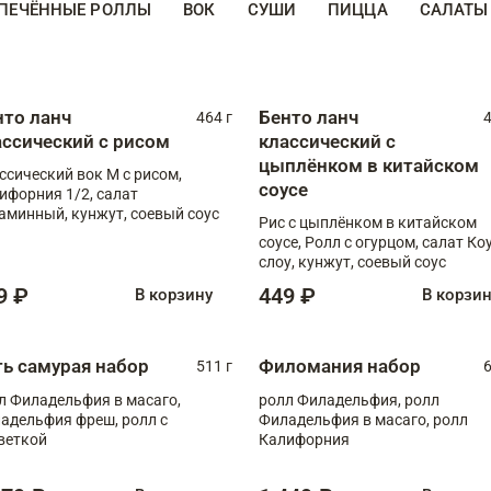
ПЕЧЁННЫЕ РОЛЛЫ
ВОК
СУШИ
ПИЦЦА
САЛАТЫ
нто ланч
Бенто ланч
464 г
4
ассический с рисом
классический с
цыплёнком в китайском
ссический вок М с рисом,
соусе
ифорния 1/2, салат
аминный, кунжут, соевый соус
Рис с цыплёнком в китайском
соусе, Ролл с огурцом, салат Ко
слоу, кунжут, соевый соус
9 ₽
449 ₽
В корзину
В корзи
ть самурая набор
Филомания набор
511 г
6
л Филадельфия в масаго,
ролл Филадельфия, ролл
адельфия фреш, ролл с
Филадельфия в масаго, ролл
веткой
Калифорния