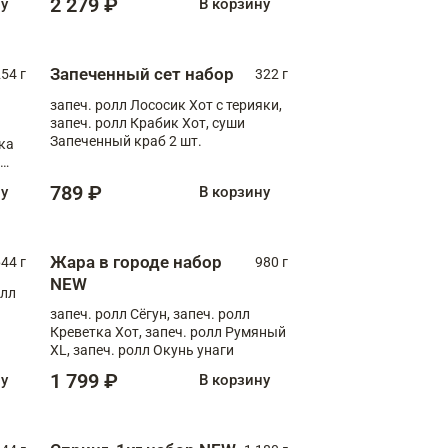
2 279 ₽
ну
В корзину
Запеченный сет набор
254 г
322 г
запеч. ролл Лососик Хот с терияки,
запеч. ролл Крабик Хот, суши
Запеченный краб 2 шт.
ка
ролл
789 ₽
ну
В корзину
Жара в городе набор
44 г
980 г
NEW
олл
запеч. ролл Сёгун, запеч. ролл
Креветка Хот, запеч. ролл Румяный
XL, запеч. ролл Окунь унаги
1 799 ₽
ну
В корзину