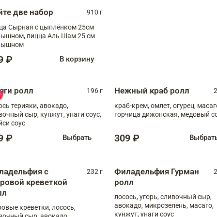
йте две набор
910 г
ца Сырная с цыплёнком 25см
, пицца Аль Шам 25 см
пышном
9 ₽
В корзину
яги ролл
Нежный краб ролл
196 г
2
ось терияки, авокадо,
краб-крем, омлет, огурец, масаг
вочный сыр, кунжут, унаги соус,
горчица дижонская, медовый с
йси соус
9 ₽
309 ₽
Выбрать
Выбрат
ладельфия с
Филадельфия Гурман
232 г
2
гровой креветкой
ролл
лл
лосось, угорь, сливочный сыр,
авокадо, микрозелень, масаго,
ровые креветки, лосось,
кунжут, унаги соус
вочный сыр, авокадо