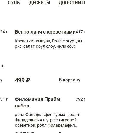
СУПЫ
ДЕСЕРТЫ
ДОПОЛНИТЕЛЬНО
НАПИТКИ
Бенто ланч с креветками
64 г
417 г
Креветки темпура, Ролл с огурцом ,
рис, салат Коул слоу, чили соус
ул
499 ₽
ну
В корзину
Филомания Прайм
31 г
792 г
набор
ролл Филадельфия Гурман, ролл
Филадельфия в угре с тигровой
креветкой, ролл Филадельфия
Прайм с двойным лососем