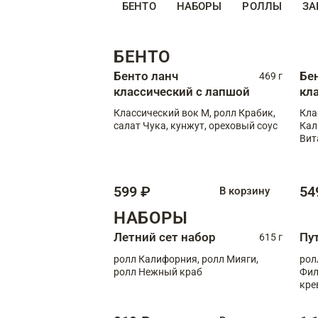
БЕНТО
НАБОРЫ
РОЛЛЫ
ЗА
БЕНТО
Бенто ланч
Бе
469 г
классический с лапшой
кл
Классический вок М, ролл Крабик,
Кла
салат Чука, кунжут, ореховый соус
Кал
Вит
599 ₽
54
В корзину
НАБОРЫ
Летний сет набор
Пу
615 г
ролл Калифорния, ролл Мияги,
рол
ролл Нежный краб
Фил
кре