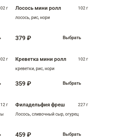
Лосось мини ролл
02 г
102 г
лосось, рис, нори
379 ₽
ь
Выбрать
Креветка мини ролл
02 г
102 г
креветки, рис, нори
359 ₽
ь
Выбрать
Филадельфия фреш
12 г
227 г
ты
Лосось, сливочный сыр, огурец
459 ₽
ь
Выбрать