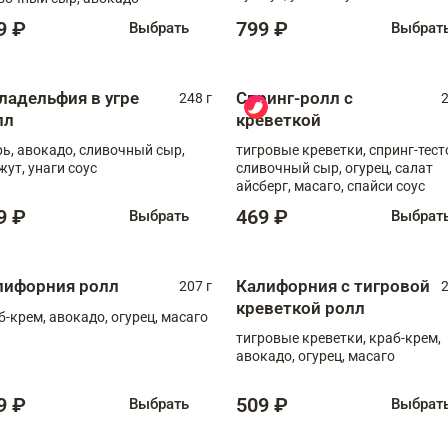
9 ₽
799 ₽
Выбрать
Выбрат
ладельфия в угре
Спринг-ролл с
248 г
2
лл
креветкой
рь, авокадо, сливочный сыр,
тигровые креветки, спринг-тест
жут, унаги соус
сливочный сыр, огурец, салат
айсберг, масаго, спайси соус
9 ₽
469 ₽
Выбрать
Выбрат
лифорния ролл
Калифорния с тигровой
207 г
2
креветкой ролл
б-крем, авокадо, огурец, масаго
тигровые креветки, краб-крем,
авокадо, огурец, масаго
9 ₽
509 ₽
Выбрать
Выбрат