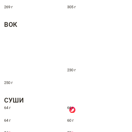
269 г
305 г
ВОК
230 г
250 г
СУШИ
64 г
66 г
64 г
60 г