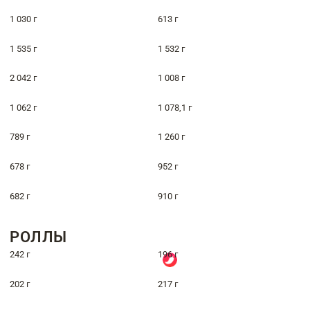
1 030 г
613 г
1 535 г
1 532 г
2 042 г
1 008 г
1 062 г
1 078,1 г
789 г
1 260 г
678 г
952 г
682 г
910 г
РОЛЛЫ
242 г
196 г
202 г
217 г