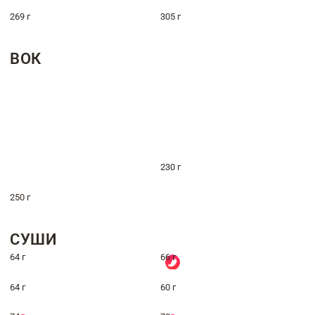
269 г
305 г
ВОК
230 г
250 г
СУШИ
64 г
66 г
64 г
60 г