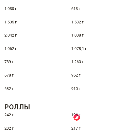
1 030 г
613 г
1 535 г
1 532 г
2 042 г
1 008 г
1 062 г
1 078,1 г
789 г
1 260 г
678 г
952 г
682 г
910 г
РОЛЛЫ
242 г
196 г
202 г
217 г